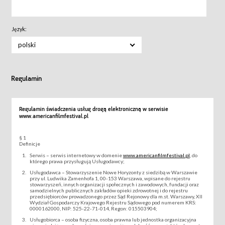
Język:
polski
Regulamin
Regulamin świadczenia usług drogą elektroniczną w serwisie
www.americanfilmfestival.pl
§ 1
Definicje
Serwis – serwis internetowy w domenie
www.americanfilmfestival.pl
, do
którego prawa przysługują Usługodawcy;
Usługodawca – Stowarzyszenie Nowe Horyzonty z siedzibą w Warszawie
przy ul. Ludwika Zamenhofa 1, 00-153 Warszawa, wpisane do rejestru
stowarzyszeń, innych organizacji społecznych i zawodowych, fundacji oraz
samodzielnych publicznych zakładów opieki zdrowotnej i do rejestru
przedsiębiorców prowadzonego przez Sąd Rejonowy dla m.st. Warszawy, XII
Wydział Gospodarczy Krajowego Rejestru Sądowego pod numerem KRS:
0000162000, NIP: 525-22-71-014, Regon: 015503904;
Usługobiorca – osoba fizyczna, osoba prawna lub jednostka organizacyjna