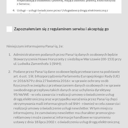
nieposiadająca osobowości prawnej, mająca zdolność prawną, która korzysta
z Serwisu;
Usługi – usługi świadczone przez Usługodawcę drogą elektroniczną z
wykorzystaniem Serwisu;
Wydarzenie – organizowany przez Usługodawcę festiwal filmowy, koncert
lub inna impreza, w której można uczestniczyć nabywając Karnet lub/i Bilet
za pośrednictwem Serwisu;
Zapoznałem/am się z regulaminem serwisu i akceptuję go
Karnety – wybrane dokumenty potwierdzające zawarcie umowy z
Usługodawcą i uprawniające do wzięcia udziału w Wydarzeniu,
przewidziane przez Usługodawcę dla danego Wydarzenia, tj. uprawniające
do uczestnictwa w seansach na festiwalach filmowych lub/i sprzedawane
Niniejszym informujemy Pana/-ią, że:
podmiotom z branży mediów i filmowej (Akredytacje);
Bilety – wybrane dokumenty potwierdzające zawarcie umowy z
Administratorem podanych przez Pana/-ią danych osobowych będzie
Usługodawcą i uprawniające do wzięcia udziału w Wydarzeniu,
Stowarzyszenie Nowe Horyzonty z siedzibą w Warszawie (00-153) przy
przewidziane przez Usługodawcę dla danego Wydarzenia, tj. uprawniające
ul. Ludwika Zamenhofa 1 (SNH);
do uczestnictwa w wielu albo w pojedynczych seansach filmowych,
wydarzeniach specjalnych i koncertach;
Podane przez Pana/-ią dane osobowe będą przetwarzane na podstawie
Sklep – sklep internetowy prowadzony przez Usługodawcę w Serwisie;
art. 6 ust. 1 lit. b Rozporządzenia Parlamentu Europejskiego i Rady (UE)
Regulamin – niniejszy regulamin.
nr 2016/679 z dnia 27 kwietnia 2016 r. w sprawie ochrony osób
fizycznych w związku z przetwarzaniem danych osobowych i w sprawie
§ 2
swobodnego przepływu takich danych oraz uchylenia dyrektywy
Postanowienia ogólne
95/46/WE - w celu zawarcia i realizacji umowy o świadczenie usług
Regulamin określa zasady:
drogą elektroniczną oraz w przypadku wyrażenia przez Pana/-ią chęci
świadczenia Usługobiorcom Usług przez Usługodawcę, z
otrzymywania maili informacyjnych od SNH - również w celu zawarcia i
zastrzeżeniem usług, o których mowa w ust. 2 pkt. 4 i 5 poniżej, których
realizacji umowy o świadczenie usługi newsletter. W tym miejscu
zasady świadczenia precyzują odrębne regulaminy,
informujemy, że zamówiony newsletter ma charakter promocyjno-
przetwarzania przez Usługodawcę danych osobowych Usługobiorców
reklamowy i może zawierać informacje handlowe w rozumieniu
będących osobami fizycznymi.
ustawy z dnia 18 lipca 2002 r. o świadczeniu usług drogą elektroniczną;
Usługodawca świadczy w szczególności następujące Usługi:Usługodawca