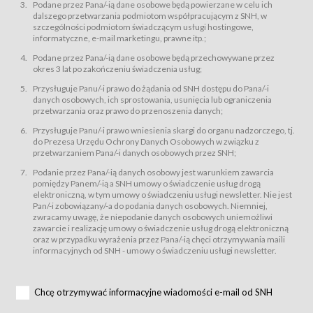
świadczy Usługi drogą elektroniczną w rozumieniu ustawy z dnia 18 lipca
Podane przez Pana/-ią dane osobowe będą powierzane w celu ich
2002 r. o świadczeniu usług drogą elektroniczną (Dz.U. z 2002 r., Nr 144, poz.
dalszego przetwarzania podmiotom współpracującym z SNH, w
1204, z późń. zm.). Usługi świadczone są nieodpłatnie.
szczególności podmiotom świadczącym usługi hostingowe,
usługę przeglądania i odczytywania przez Usługobiorców materiałów
informatyczne, e-mail marketingu, prawne itp.;
zamieszczanych w Serwisie,
Podane przez Pana/-ią dane osobowe będą przechowywane przez
usługę utrzymywania konta użytkownika w Serwisie,
okres 3 lat po zakończeniu świadczenia usług;
usługę newsletter,
Przysługuje Panu/-i prawo do żądania od SNH dostępu do Pana/-i
usługę zawierania na odległość umów nabycia Karnetów i Biletów,
danych osobowych, ich sprostowania, usunięcia lub ograniczenia
usługę zawierania na odległość umów sprzedaży w Sklepie.
przetwarzania oraz prawo do przenoszenia danych;
Usługodawca świadczy Usługi drogą elektroniczną w rozumieniu ustawy z
Przysługuje Panu/-i prawo wniesienia skargi do organu nadzorczego, tj.
dnia 18 lipca 2002 r. o świadczeniu usług drogą elektroniczną (Dz.U. z 2002
r., Nr 144, poz. 1204, z późń. zm.). Usługi świadczone są nieodpłatnie.
do Prezesa Urzędu Ochrony Danych Osobowych w związku z
przetwarzaniem Pana/-i danych osobowych przez SNH;
Na zasadach określonych w Regulaminie dostęp do Serwisu jest otwarty dla
każdego kto posiada możliwość połączenia z publiczną siecią Internet.
Podanie przez Pana/-ią danych osobowy jest warunkiem zawarcia
Usługobiorca przed rozpoczęciem korzystania z Serwisu jest zobowiązany
pomiędzy Panem/-ią a SNH umowy o świadczenie usług drogą
zapoznać się z Regulaminem. Założenie konta w Serwisie oraz zamówienie
elektroniczną, w tym umowy o świadczeniu usługi newsletter. Nie jest
usługi newsletter za pośrednictwem przeznaczonego do tego formularza
zamieszczonego na stronach Serwisu dostępnych dla wszystkich
Pan/-i zobowiązany/-a do podania danych osobowych. Niemniej,
Usługobiorców wymaga akceptacji postanowień Regulaminu.
zwracamy uwagę, że niepodanie danych osobowych uniemożliwi
Usługobiorca zobowiązany jest do przestrzegania postanowień Regulaminu
zawarcie i realizację umowy o świadczenie usług drogą elektroniczną
od chwili rozpoczęcia korzystania z Serwisu.
oraz w przypadku wyrażenia przez Pana/-ią chęci otrzymywania maili
informacyjnych od SNH - umowy o świadczeniu usługi newsletter.
Regulamin jest udostępniony Usługobiorcom nieodpłatnie za
pośrednictwem Serwisu w formie, która umożliwia jego pobranie,
utrwalenie i wydrukowanie.
§ 3
Chcę otrzymywać informacyjne wiadomości e-mail od SNH
Warunki techniczne korzystania z Usług
W celu prawidłowego i pełnego korzystania z Usług, Usługobiorcy powinni