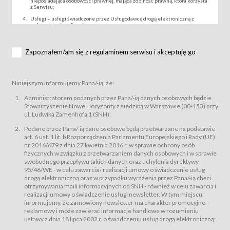
nieposiadająca osobowości prawnej, mająca zdolność prawną, która korzysta
z Serwisu;
Usługi – usługi świadczone przez Usługodawcę drogą elektroniczną z
wykorzystaniem Serwisu;
Wydarzenie – organizowany przez Usługodawcę festiwal filmowy, koncert
lub inna impreza, w której można uczestniczyć nabywając Karnet lub/i Bilet
za pośrednictwem Serwisu;
Zapoznałem/am się z regulaminem serwisu i akceptuję go
Karnety – wybrane dokumenty potwierdzające zawarcie umowy z
Usługodawcą i uprawniające do wzięcia udziału w Wydarzeniu,
przewidziane przez Usługodawcę dla danego Wydarzenia, tj. uprawniające
do uczestnictwa w seansach na festiwalach filmowych lub/i sprzedawane
Niniejszym informujemy Pana/-ią, że:
podmiotom z branży mediów i filmowej (Akredytacje);
Bilety – wybrane dokumenty potwierdzające zawarcie umowy z
Administratorem podanych przez Pana/-ią danych osobowych będzie
Usługodawcą i uprawniające do wzięcia udziału w Wydarzeniu,
Stowarzyszenie Nowe Horyzonty z siedzibą w Warszawie (00-153) przy
przewidziane przez Usługodawcę dla danego Wydarzenia, tj. uprawniające
ul. Ludwika Zamenhofa 1 (SNH);
do uczestnictwa w wielu albo w pojedynczych seansach filmowych,
wydarzeniach specjalnych i koncertach;
Podane przez Pana/-ią dane osobowe będą przetwarzane na podstawie
Sklep – sklep internetowy prowadzony przez Usługodawcę w Serwisie;
art. 6 ust. 1 lit. b Rozporządzenia Parlamentu Europejskiego i Rady (UE)
Regulamin – niniejszy regulamin.
nr 2016/679 z dnia 27 kwietnia 2016 r. w sprawie ochrony osób
fizycznych w związku z przetwarzaniem danych osobowych i w sprawie
§ 2
swobodnego przepływu takich danych oraz uchylenia dyrektywy
Postanowienia ogólne
95/46/WE - w celu zawarcia i realizacji umowy o świadczenie usług
Regulamin określa zasady:
drogą elektroniczną oraz w przypadku wyrażenia przez Pana/-ią chęci
świadczenia Usługobiorcom Usług przez Usługodawcę, z
otrzymywania maili informacyjnych od SNH - również w celu zawarcia i
zastrzeżeniem usług, o których mowa w ust. 2 pkt. 4 i 5 poniżej, których
realizacji umowy o świadczenie usługi newsletter. W tym miejscu
zasady świadczenia precyzują odrębne regulaminy,
informujemy, że zamówiony newsletter ma charakter promocyjno-
przetwarzania przez Usługodawcę danych osobowych Usługobiorców
reklamowy i może zawierać informacje handlowe w rozumieniu
będących osobami fizycznymi.
ustawy z dnia 18 lipca 2002 r. o świadczeniu usług drogą elektroniczną;
Usługodawca świadczy w szczególności następujące Usługi:Usługodawca