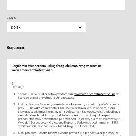
Język:
polski
Regulamin
Regulamin świadczenia usług drogą elektroniczną w serwisie
www.americanfilmfestival.pl
§ 1
Definicje
Serwis – serwis internetowy w domenie
www.americanfilmfestival.pl
, do
którego prawa przysługują Usługodawcy;
Usługodawca – Stowarzyszenie Nowe Horyzonty z siedzibą w Warszawie
przy ul. Ludwika Zamenhofa 1, 00-153 Warszawa, wpisane do rejestru
stowarzyszeń, innych organizacji społecznych i zawodowych, fundacji oraz
samodzielnych publicznych zakładów opieki zdrowotnej i do rejestru
przedsiębiorców prowadzonego przez Sąd Rejonowy dla m.st. Warszawy, XII
Wydział Gospodarczy Krajowego Rejestru Sądowego pod numerem KRS:
0000162000, NIP: 525-22-71-014, Regon: 015503904;
Usługobiorca – osoba fizyczna, osoba prawna lub jednostka organizacyjna