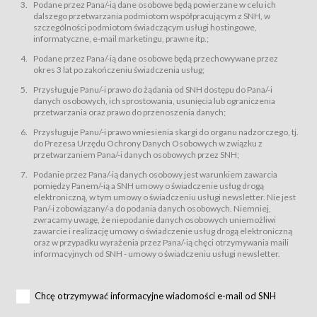
świadczy Usługi drogą elektroniczną w rozumieniu ustawy z dnia 18 lipca
Podane przez Pana/-ią dane osobowe będą powierzane w celu ich
2002 r. o świadczeniu usług drogą elektroniczną (Dz.U. z 2002 r., Nr 144, poz.
dalszego przetwarzania podmiotom współpracującym z SNH, w
1204, z późń. zm.). Usługi świadczone są nieodpłatnie.
szczególności podmiotom świadczącym usługi hostingowe,
usługę przeglądania i odczytywania przez Usługobiorców materiałów
informatyczne, e-mail marketingu, prawne itp.;
zamieszczanych w Serwisie,
Podane przez Pana/-ią dane osobowe będą przechowywane przez
usługę utrzymywania konta użytkownika w Serwisie,
okres 3 lat po zakończeniu świadczenia usług;
usługę newsletter,
Przysługuje Panu/-i prawo do żądania od SNH dostępu do Pana/-i
usługę zawierania na odległość umów nabycia Karnetów i Biletów,
danych osobowych, ich sprostowania, usunięcia lub ograniczenia
usługę zawierania na odległość umów sprzedaży w Sklepie.
przetwarzania oraz prawo do przenoszenia danych;
Usługodawca świadczy Usługi drogą elektroniczną w rozumieniu ustawy z
Przysługuje Panu/-i prawo wniesienia skargi do organu nadzorczego, tj.
dnia 18 lipca 2002 r. o świadczeniu usług drogą elektroniczną (Dz.U. z 2002
r., Nr 144, poz. 1204, z późń. zm.). Usługi świadczone są nieodpłatnie.
do Prezesa Urzędu Ochrony Danych Osobowych w związku z
przetwarzaniem Pana/-i danych osobowych przez SNH;
Na zasadach określonych w Regulaminie dostęp do Serwisu jest otwarty dla
każdego kto posiada możliwość połączenia z publiczną siecią Internet.
Podanie przez Pana/-ią danych osobowy jest warunkiem zawarcia
Usługobiorca przed rozpoczęciem korzystania z Serwisu jest zobowiązany
pomiędzy Panem/-ią a SNH umowy o świadczenie usług drogą
zapoznać się z Regulaminem. Założenie konta w Serwisie oraz zamówienie
elektroniczną, w tym umowy o świadczeniu usługi newsletter. Nie jest
usługi newsletter za pośrednictwem przeznaczonego do tego formularza
zamieszczonego na stronach Serwisu dostępnych dla wszystkich
Pan/-i zobowiązany/-a do podania danych osobowych. Niemniej,
Usługobiorców wymaga akceptacji postanowień Regulaminu.
zwracamy uwagę, że niepodanie danych osobowych uniemożliwi
Usługobiorca zobowiązany jest do przestrzegania postanowień Regulaminu
zawarcie i realizację umowy o świadczenie usług drogą elektroniczną
od chwili rozpoczęcia korzystania z Serwisu.
oraz w przypadku wyrażenia przez Pana/-ią chęci otrzymywania maili
informacyjnych od SNH - umowy o świadczeniu usługi newsletter.
Regulamin jest udostępniony Usługobiorcom nieodpłatnie za
pośrednictwem Serwisu w formie, która umożliwia jego pobranie,
utrwalenie i wydrukowanie.
§ 3
Chcę otrzymywać informacyjne wiadomości e-mail od SNH
Warunki techniczne korzystania z Usług
W celu prawidłowego i pełnego korzystania z Usług, Usługobiorcy powinni