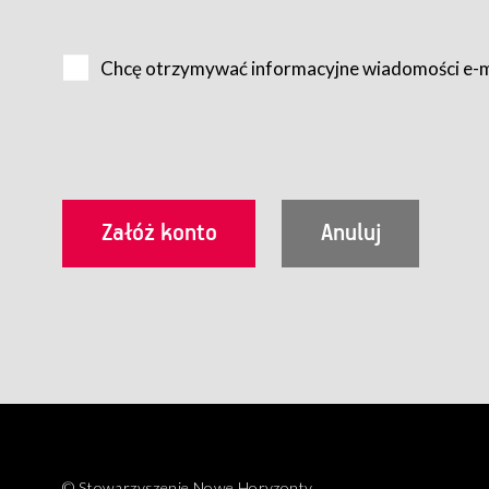
Na zasadach określonych w Regulaminie dostęp do Serwis
Internet.
Chcę otrzymywać informacyjne wiadomości e-
Usługobiorca przed rozpoczęciem korzystania z Serwisu 
zamówienie usługi newsletter za pośrednictwem przezn
dla wszystkich Usługobiorców wymaga akceptacji post
Usługobiorca zobowiązany jest do przestrzegania postan
Regulamin jest udostępniony Usługobiorcom nieodpłatni
utrwalenie i wydrukowanie.
§ 3
Warunki techniczne korzystania z Usług
W celu prawidłowego i pełnego korzystania z Usług, U
urządzeniem mającym dostęp do sieci Internet;
przeglądarką Firefox 8.0 lub wyższą, Chrome 11 lub 
parametrach.
Korzystanie ze wszystkich aplikacji Serwisu może być uz
§ 4
Zawarcie umowy o świadczenie Usług
© Stowarzyszenie Nowe Horyzonty