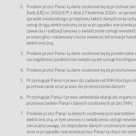
Regulamin – niniejszy regulamin.
Podane przez Pana/-ią dane osobowe będą przetwarzane n
Rady (UE) nr 2016/679 z dnia 27 kwietnia 2016 r. w spr
§ 2
sprawie swobodnego przepływu takich danych oraz uchyle
Postanowienia ogólne
usług drogą elektroniczną oraz w przypadku wyrażenia pr
Regulamin określa zasady:
zawarcia i realizacji umowy o świadczenie usługi newsle
promocyjno-reklamowy i może zawierać informacje handlo
świadczenia Usługobiorcom Usług przez Usługodawcę,
elektroniczną;
zasady świadczenia precyzują odrębne regulaminy,
Podane przez Pana/-ią dane osobowe będą powierzane w
przetwarzania przez Usługodawcę danych osobowy
szczególności podmiotom świadczącym usługi hostingowe,
Usługodawca świadczy w szczególności następujące Usł
dnia 18 lipca 2002 r. o świadczeniu usług drogą elektroni
Podane przez Pana/-ią dane osobowe będą przechowywan
nieodpłatnie.
Przysługuje Panu/-i prawo do żądania od SNH dostępu do
usługę przeglądania i odczytywania przez Usługobi
przetwarzania oraz prawo do przenoszenia danych;
usługę utrzymywania konta użytkownika w Serwisie
Przysługuje Panu/-i prawo wniesienia skargi do organu
usługę newsletter,
przetwarzaniem Pana/-i danych osobowych przez SNH;
usługę zawierania na odległość umów nabycia Karne
Podanie przez Pana/-ią danych osobowy jest warunkiem
elektroniczną, w tym umowy o świadczeniu usługi newslet
usługę zawierania na odległość umów sprzedaży w S
zwracamy uwagę, że niepodanie danych osobowych uniemoż
Usługodawca świadczy Usługi drogą elektroniczną w rozu
oraz w przypadku wyrażenia przez Pana/-ią chęci otrzym
(Dz.U. z 2002 r., Nr 144, poz. 1204, z późń. zm.). Usługi 