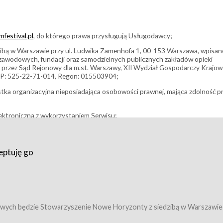
festival.pl
, do którego prawa przysługują Usługodawcy;
bą w Warszawie przy ul. Ludwika Zamenhofa 1, 00-153 Warszawa, wpisan
i zawodowych, fundacji oraz samodzielnych publicznych zakładów opieki
 przez Sąd Rejonowy dla m.st. Warszawy, XII Wydział Gospodarczy Krajo
P: 525-22-71-014, Regon: 015503904;
stka organizacyjna nieposiadająca osobowości prawnej, mająca zdolność p
ektroniczną z wykorzystaniem Serwisu;
filmowy, koncert lub inna impreza, w której można uczestniczyć nabywają
eptuję go
umowy z Usługodawcą i uprawniające do wzięcia udziału w Wydarzeniu,
tj. uprawniające do uczestnictwa w seansach na festiwalach filmowych lu
edytacje);
owy z Usługodawcą i uprawniające do wzięcia udziału w Wydarzeniu,
 tj. uprawniające do uczestnictwa w wielu albo w pojedynczych seansach
wych będzie Stowarzyszenie Nowe Horyzonty z siedzibą w Warszawie
ę w Serwisie;