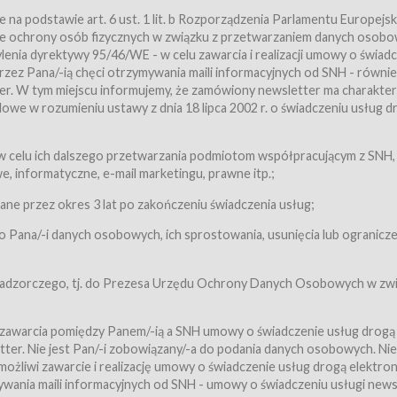
a podstawie art. 6 ust. 1 lit. b Rozporządzenia Parlamentu Europejsk
awie ochrony osób fizycznych w związku z przetwarzaniem danych osobo
nia dyrektywy 95/46/WE - w celu zawarcia i realizacji umowy o świad
zez Pana/-ią chęci otrzymywania maili informacyjnych od SNH - równie
tter. W tym miejscu informujemy, że zamówiony newsletter ma charakter
we w rozumieniu ustawy z dnia 18 lipca 2002 r. o świadczeniu usług d
 z zastrzeżeniem usług, o których mowa w ust. 2 pkt. 4 i 5 poniżej, któr
 celu ich dalszego przetwarzania podmiotom współpracującym z SNH,
ch Usługobiorców będących osobami fizycznymi.
 informatyczne, e-mail marketingu, prawne itp.;
ugi:Usługodawca świadczy Usługi drogą elektroniczną w rozumieniu usta
czną (Dz.U. z 2002 r., Nr 144, poz. 1204, z późń. zm.). Usługi świadczone są
e przez okres 3 lat po zakończeniu świadczenia usług;
 Pana/-i danych osobowych, ich sprostowania, usunięcia lub ogranicze
orców materiałów zamieszczanych w Serwisie,
,
 nadzorczego, tj. do Prezesa Urzędu Ochrony Danych Osobowych w zwi
tów i Biletów,
 zawarcia pomiędzy Panem/-ią a SNH umowy o świadczenie usług drogą
ter. Nie jest Pan/-i zobowiązany/-a do podania danych osobowych. Nie
klepie.
liwi zawarcie i realizację umowy o świadczenie usług drogą elektron
mieniu ustawy z dnia 18 lipca 2002 r. o świadczeniu usług drogą elektron
ywania maili informacyjnych od SNH - umowy o świadczeniu usługi news
świadczone są nieodpłatnie.