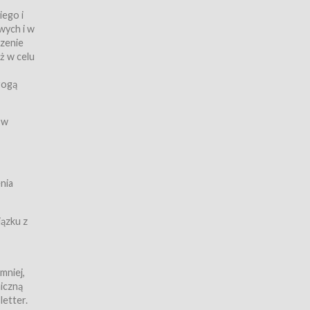
iego i
wych i w
czenie
ż w celu
rogą
ych
 w
wy z
nia
ązku z
mniej,
iczną
iczną
letter.