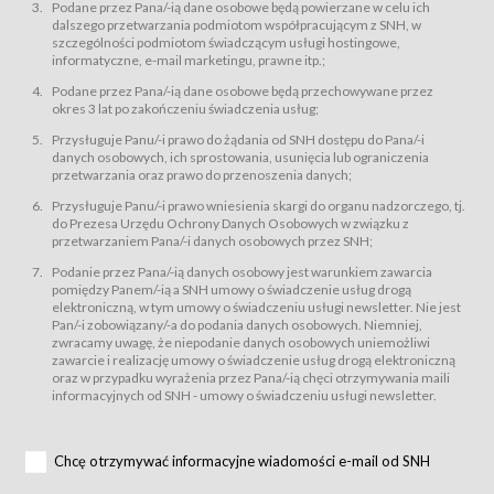
świadczy Usługi drogą elektroniczną w rozumieniu ustawy z dnia 18 lipca
Podane przez Pana/-ią dane osobowe będą powierzane w celu ich
2002 r. o świadczeniu usług drogą elektroniczną (Dz.U. z 2002 r., Nr 144, poz.
dalszego przetwarzania podmiotom współpracującym z SNH, w
1204, z późń. zm.). Usługi świadczone są nieodpłatnie.
szczególności podmiotom świadczącym usługi hostingowe,
usługę przeglądania i odczytywania przez Usługobiorców materiałów
informatyczne, e-mail marketingu, prawne itp.;
zamieszczanych w Serwisie,
Podane przez Pana/-ią dane osobowe będą przechowywane przez
usługę utrzymywania konta użytkownika w Serwisie,
okres 3 lat po zakończeniu świadczenia usług;
usługę newsletter,
Przysługuje Panu/-i prawo do żądania od SNH dostępu do Pana/-i
usługę zawierania na odległość umów nabycia Karnetów i Biletów,
danych osobowych, ich sprostowania, usunięcia lub ograniczenia
usługę zawierania na odległość umów sprzedaży w Sklepie.
przetwarzania oraz prawo do przenoszenia danych;
Usługodawca świadczy Usługi drogą elektroniczną w rozumieniu ustawy z
Przysługuje Panu/-i prawo wniesienia skargi do organu nadzorczego, tj.
dnia 18 lipca 2002 r. o świadczeniu usług drogą elektroniczną (Dz.U. z 2002
r., Nr 144, poz. 1204, z późń. zm.). Usługi świadczone są nieodpłatnie.
do Prezesa Urzędu Ochrony Danych Osobowych w związku z
przetwarzaniem Pana/-i danych osobowych przez SNH;
Na zasadach określonych w Regulaminie dostęp do Serwisu jest otwarty dla
każdego kto posiada możliwość połączenia z publiczną siecią Internet.
Podanie przez Pana/-ią danych osobowy jest warunkiem zawarcia
Usługobiorca przed rozpoczęciem korzystania z Serwisu jest zobowiązany
pomiędzy Panem/-ią a SNH umowy o świadczenie usług drogą
zapoznać się z Regulaminem. Założenie konta w Serwisie oraz zamówienie
elektroniczną, w tym umowy o świadczeniu usługi newsletter. Nie jest
usługi newsletter za pośrednictwem przeznaczonego do tego formularza
zamieszczonego na stronach Serwisu dostępnych dla wszystkich
Pan/-i zobowiązany/-a do podania danych osobowych. Niemniej,
Usługobiorców wymaga akceptacji postanowień Regulaminu.
zwracamy uwagę, że niepodanie danych osobowych uniemożliwi
Usługobiorca zobowiązany jest do przestrzegania postanowień Regulaminu
zawarcie i realizację umowy o świadczenie usług drogą elektroniczną
od chwili rozpoczęcia korzystania z Serwisu.
oraz w przypadku wyrażenia przez Pana/-ią chęci otrzymywania maili
informacyjnych od SNH - umowy o świadczeniu usługi newsletter.
Regulamin jest udostępniony Usługobiorcom nieodpłatnie za
pośrednictwem Serwisu w formie, która umożliwia jego pobranie,
utrwalenie i wydrukowanie.
§ 3
Chcę otrzymywać informacyjne wiadomości e-mail od SNH
Warunki techniczne korzystania z Usług
W celu prawidłowego i pełnego korzystania z Usług, Usługobiorcy powinni