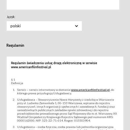
Język:
polski
Regulamin
Regulamin świadczenia usług drogą elektroniczną w serwisie
www.americanfilmfestival.pl
§ 1
Definicje
Serwis – serwis internetowy w domenie
www.americanfilmfestival.pl
, do
którego prawa przysługują Usługodawcy;
Usługodawca – Stowarzyszenie Nowe Horyzonty z siedzibą w Warszawie
przy ul. Ludwika Zamenhofa 1, 00-153 Warszawa, wpisane do rejestru
stowarzyszeń, innych organizacji społecznych i zawodowych, fundacji oraz
samodzielnych publicznych zakładów opieki zdrowotnej i do rejestru
przedsiębiorców prowadzonego przez Sąd Rejonowy dla m.st. Warszawy, XII
Wydział Gospodarczy Krajowego Rejestru Sądowego pod numerem KRS:
0000162000, NIP: 525-22-71-014, Regon: 015503904;
Usługobiorca – osoba fizyczna, osoba prawna lub jednostka organizacyjna