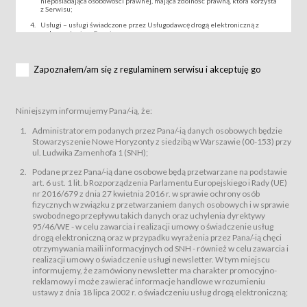
nieposiadająca osobowości prawnej, mająca zdolność prawną, która korzysta
z Serwisu;
Usługi – usługi świadczone przez Usługodawcę drogą elektroniczną z
wykorzystaniem Serwisu;
Wydarzenie – organizowany przez Usługodawcę festiwal filmowy, koncert
lub inna impreza, w której można uczestniczyć nabywając Karnet lub/i Bilet
za pośrednictwem Serwisu;
Zapoznałem/am się z regulaminem serwisu i akceptuję go
Karnety – wybrane dokumenty potwierdzające zawarcie umowy z
Usługodawcą i uprawniające do wzięcia udziału w Wydarzeniu,
przewidziane przez Usługodawcę dla danego Wydarzenia, tj. uprawniające
do uczestnictwa w seansach na festiwalach filmowych lub/i sprzedawane
Niniejszym informujemy Pana/-ią, że:
podmiotom z branży mediów i filmowej (Akredytacje);
Bilety – wybrane dokumenty potwierdzające zawarcie umowy z
Administratorem podanych przez Pana/-ią danych osobowych będzie
Usługodawcą i uprawniające do wzięcia udziału w Wydarzeniu,
Stowarzyszenie Nowe Horyzonty z siedzibą w Warszawie (00-153) przy
przewidziane przez Usługodawcę dla danego Wydarzenia, tj. uprawniające
ul. Ludwika Zamenhofa 1 (SNH);
do uczestnictwa w wielu albo w pojedynczych seansach filmowych,
wydarzeniach specjalnych i koncertach;
Podane przez Pana/-ią dane osobowe będą przetwarzane na podstawie
Sklep – sklep internetowy prowadzony przez Usługodawcę w Serwisie;
art. 6 ust. 1 lit. b Rozporządzenia Parlamentu Europejskiego i Rady (UE)
Regulamin – niniejszy regulamin.
nr 2016/679 z dnia 27 kwietnia 2016 r. w sprawie ochrony osób
fizycznych w związku z przetwarzaniem danych osobowych i w sprawie
§ 2
swobodnego przepływu takich danych oraz uchylenia dyrektywy
Postanowienia ogólne
95/46/WE - w celu zawarcia i realizacji umowy o świadczenie usług
Regulamin określa zasady:
drogą elektroniczną oraz w przypadku wyrażenia przez Pana/-ią chęci
świadczenia Usługobiorcom Usług przez Usługodawcę, z
otrzymywania maili informacyjnych od SNH - również w celu zawarcia i
zastrzeżeniem usług, o których mowa w ust. 2 pkt. 4 i 5 poniżej, których
realizacji umowy o świadczenie usługi newsletter. W tym miejscu
zasady świadczenia precyzują odrębne regulaminy,
informujemy, że zamówiony newsletter ma charakter promocyjno-
przetwarzania przez Usługodawcę danych osobowych Usługobiorców
reklamowy i może zawierać informacje handlowe w rozumieniu
będących osobami fizycznymi.
ustawy z dnia 18 lipca 2002 r. o świadczeniu usług drogą elektroniczną;
Usługodawca świadczy w szczególności następujące Usługi:Usługodawca