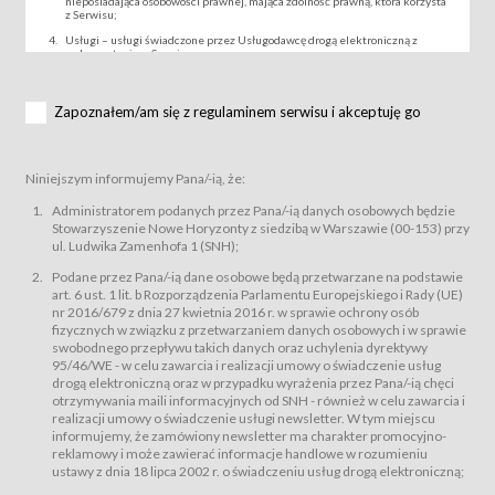
nieposiadająca osobowości prawnej, mająca zdolność prawną, która korzysta
z Serwisu;
Usługi – usługi świadczone przez Usługodawcę drogą elektroniczną z
wykorzystaniem Serwisu;
Wydarzenie – organizowany przez Usługodawcę festiwal filmowy, koncert
lub inna impreza, w której można uczestniczyć nabywając Karnet lub/i Bilet
za pośrednictwem Serwisu;
Zapoznałem/am się z regulaminem serwisu i akceptuję go
Karnety – wybrane dokumenty potwierdzające zawarcie umowy z
Usługodawcą i uprawniające do wzięcia udziału w Wydarzeniu,
przewidziane przez Usługodawcę dla danego Wydarzenia, tj. uprawniające
do uczestnictwa w seansach na festiwalach filmowych lub/i sprzedawane
Niniejszym informujemy Pana/-ią, że:
podmiotom z branży mediów i filmowej (Akredytacje);
Bilety – wybrane dokumenty potwierdzające zawarcie umowy z
Administratorem podanych przez Pana/-ią danych osobowych będzie
Usługodawcą i uprawniające do wzięcia udziału w Wydarzeniu,
Stowarzyszenie Nowe Horyzonty z siedzibą w Warszawie (00-153) przy
przewidziane przez Usługodawcę dla danego Wydarzenia, tj. uprawniające
ul. Ludwika Zamenhofa 1 (SNH);
do uczestnictwa w wielu albo w pojedynczych seansach filmowych,
wydarzeniach specjalnych i koncertach;
Podane przez Pana/-ią dane osobowe będą przetwarzane na podstawie
Sklep – sklep internetowy prowadzony przez Usługodawcę w Serwisie;
art. 6 ust. 1 lit. b Rozporządzenia Parlamentu Europejskiego i Rady (UE)
Regulamin – niniejszy regulamin.
nr 2016/679 z dnia 27 kwietnia 2016 r. w sprawie ochrony osób
fizycznych w związku z przetwarzaniem danych osobowych i w sprawie
§ 2
swobodnego przepływu takich danych oraz uchylenia dyrektywy
Postanowienia ogólne
95/46/WE - w celu zawarcia i realizacji umowy o świadczenie usług
Regulamin określa zasady:
drogą elektroniczną oraz w przypadku wyrażenia przez Pana/-ią chęci
świadczenia Usługobiorcom Usług przez Usługodawcę, z
otrzymywania maili informacyjnych od SNH - również w celu zawarcia i
zastrzeżeniem usług, o których mowa w ust. 2 pkt. 4 i 5 poniżej, których
realizacji umowy o świadczenie usługi newsletter. W tym miejscu
zasady świadczenia precyzują odrębne regulaminy,
informujemy, że zamówiony newsletter ma charakter promocyjno-
przetwarzania przez Usługodawcę danych osobowych Usługobiorców
reklamowy i może zawierać informacje handlowe w rozumieniu
będących osobami fizycznymi.
ustawy z dnia 18 lipca 2002 r. o świadczeniu usług drogą elektroniczną;
Usługodawca świadczy w szczególności następujące Usługi:Usługodawca