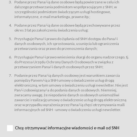
świadczy Usługi drogą elektroniczną w rozumieniu ustawy z dnia 18 lipca
Podane przez Pana/-ią dane osobowe będą powierzane w celu ich
2002 r. o świadczeniu usług drogą elektroniczną (Dz.U. z 2002 r., Nr 144, poz.
dalszego przetwarzania podmiotom współpracującym z SNH, w
1204, z późń. zm.). Usługi świadczone są nieodpłatnie.
szczególności podmiotom świadczącym usługi hostingowe,
usługę przeglądania i odczytywania przez Usługobiorców materiałów
informatyczne, e-mail marketingu, prawne itp.;
zamieszczanych w Serwisie,
Podane przez Pana/-ią dane osobowe będą przechowywane przez
usługę utrzymywania konta użytkownika w Serwisie,
okres 3 lat po zakończeniu świadczenia usług;
usługę newsletter,
Przysługuje Panu/-i prawo do żądania od SNH dostępu do Pana/-i
usługę zawierania na odległość umów nabycia Karnetów i Biletów,
danych osobowych, ich sprostowania, usunięcia lub ograniczenia
usługę zawierania na odległość umów sprzedaży w Sklepie.
przetwarzania oraz prawo do przenoszenia danych;
Usługodawca świadczy Usługi drogą elektroniczną w rozumieniu ustawy z
Przysługuje Panu/-i prawo wniesienia skargi do organu nadzorczego, tj.
dnia 18 lipca 2002 r. o świadczeniu usług drogą elektroniczną (Dz.U. z 2002
r., Nr 144, poz. 1204, z późń. zm.). Usługi świadczone są nieodpłatnie.
do Prezesa Urzędu Ochrony Danych Osobowych w związku z
przetwarzaniem Pana/-i danych osobowych przez SNH;
Na zasadach określonych w Regulaminie dostęp do Serwisu jest otwarty dla
każdego kto posiada możliwość połączenia z publiczną siecią Internet.
Podanie przez Pana/-ią danych osobowy jest warunkiem zawarcia
Usługobiorca przed rozpoczęciem korzystania z Serwisu jest zobowiązany
pomiędzy Panem/-ią a SNH umowy o świadczenie usług drogą
zapoznać się z Regulaminem. Założenie konta w Serwisie oraz zamówienie
elektroniczną, w tym umowy o świadczeniu usługi newsletter. Nie jest
usługi newsletter za pośrednictwem przeznaczonego do tego formularza
zamieszczonego na stronach Serwisu dostępnych dla wszystkich
Pan/-i zobowiązany/-a do podania danych osobowych. Niemniej,
Usługobiorców wymaga akceptacji postanowień Regulaminu.
zwracamy uwagę, że niepodanie danych osobowych uniemożliwi
Usługobiorca zobowiązany jest do przestrzegania postanowień Regulaminu
zawarcie i realizację umowy o świadczenie usług drogą elektroniczną
od chwili rozpoczęcia korzystania z Serwisu.
oraz w przypadku wyrażenia przez Pana/-ią chęci otrzymywania maili
informacyjnych od SNH - umowy o świadczeniu usługi newsletter.
Regulamin jest udostępniony Usługobiorcom nieodpłatnie za
pośrednictwem Serwisu w formie, która umożliwia jego pobranie,
utrwalenie i wydrukowanie.
§ 3
Chcę otrzymywać informacyjne wiadomości e-mail od SNH
Warunki techniczne korzystania z Usług
W celu prawidłowego i pełnego korzystania z Usług, Usługobiorcy powinni