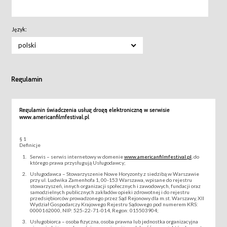
Język:
polski
Regulamin
Regulamin świadczenia usług drogą elektroniczną w serwisie
www.americanfilmfestival.pl
§ 1
Definicje
Serwis – serwis internetowy w domenie
www.americanfilmfestival.pl
, do
którego prawa przysługują Usługodawcy;
Usługodawca – Stowarzyszenie Nowe Horyzonty z siedzibą w Warszawie
przy ul. Ludwika Zamenhofa 1, 00-153 Warszawa, wpisane do rejestru
stowarzyszeń, innych organizacji społecznych i zawodowych, fundacji oraz
samodzielnych publicznych zakładów opieki zdrowotnej i do rejestru
przedsiębiorców prowadzonego przez Sąd Rejonowy dla m.st. Warszawy, XII
Wydział Gospodarczy Krajowego Rejestru Sądowego pod numerem KRS:
0000162000, NIP: 525-22-71-014, Regon: 015503904;
Usługobiorca – osoba fizyczna, osoba prawna lub jednostka organizacyjna