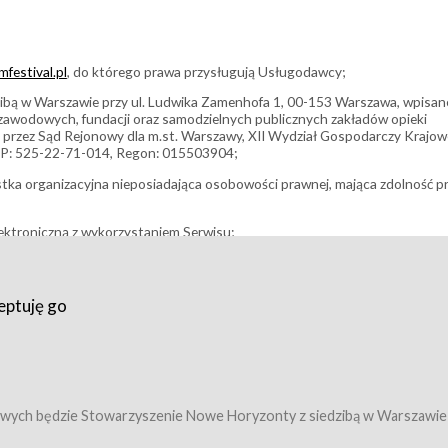
festival.pl
, do którego prawa przysługują Usługodawcy;
bą w Warszawie przy ul. Ludwika Zamenhofa 1, 00-153 Warszawa, wpisan
i zawodowych, fundacji oraz samodzielnych publicznych zakładów opieki
 przez Sąd Rejonowy dla m.st. Warszawy, XII Wydział Gospodarczy Krajo
P: 525-22-71-014, Regon: 015503904;
stka organizacyjna nieposiadająca osobowości prawnej, mająca zdolność p
ektroniczną z wykorzystaniem Serwisu;
filmowy, koncert lub inna impreza, w której można uczestniczyć nabywają
eptuję go
umowy z Usługodawcą i uprawniające do wzięcia udziału w Wydarzeniu,
tj. uprawniające do uczestnictwa w seansach na festiwalach filmowych lu
edytacje);
owy z Usługodawcą i uprawniające do wzięcia udziału w Wydarzeniu,
 tj. uprawniające do uczestnictwa w wielu albo w pojedynczych seansach
wych będzie Stowarzyszenie Nowe Horyzonty z siedzibą w Warszawie
ę w Serwisie;