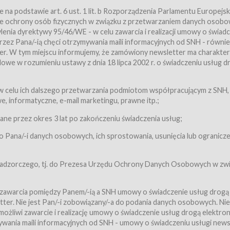
a podstawie art. 6 ust. 1 lit. b Rozporządzenia Parlamentu Europejsk
awie ochrony osób fizycznych w związku z przetwarzaniem danych osobo
nia dyrektywy 95/46/WE - w celu zawarcia i realizacji umowy o świad
zez Pana/-ią chęci otrzymywania maili informacyjnych od SNH - równie
tter. W tym miejscu informujemy, że zamówiony newsletter ma charakter
we w rozumieniu ustawy z dnia 18 lipca 2002 r. o świadczeniu usług d
 z zastrzeżeniem usług, o których mowa w ust. 2 pkt. 4 i 5 poniżej, któr
 celu ich dalszego przetwarzania podmiotom współpracującym z SNH,
ch Usługobiorców będących osobami fizycznymi.
 informatyczne, e-mail marketingu, prawne itp.;
ugi:Usługodawca świadczy Usługi drogą elektroniczną w rozumieniu usta
czną (Dz.U. z 2002 r., Nr 144, poz. 1204, z późń. zm.). Usługi świadczone są
e przez okres 3 lat po zakończeniu świadczenia usług;
 Pana/-i danych osobowych, ich sprostowania, usunięcia lub ogranicze
orców materiałów zamieszczanych w Serwisie,
,
 nadzorczego, tj. do Prezesa Urzędu Ochrony Danych Osobowych w zwi
tów i Biletów,
 zawarcia pomiędzy Panem/-ią a SNH umowy o świadczenie usług drogą
ter. Nie jest Pan/-i zobowiązany/-a do podania danych osobowych. Nie
klepie.
liwi zawarcie i realizację umowy o świadczenie usług drogą elektron
mieniu ustawy z dnia 18 lipca 2002 r. o świadczeniu usług drogą elektron
ywania maili informacyjnych od SNH - umowy o świadczeniu usługi news
świadczone są nieodpłatnie.