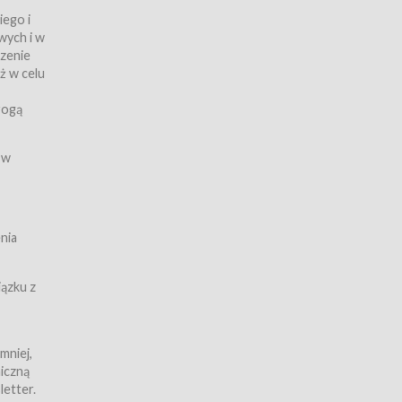
iego i
wych i w
czenie
ż w celu
rogą
ych
 w
wy z
nia
ązku z
mniej,
iczną
iczną
letter.