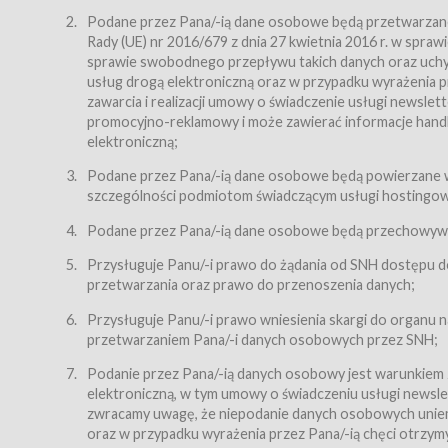
Regulamin – niniejszy regulamin.
Podane przez Pana/-ią dane osobowe będą przetwarzane n
Rady (UE) nr 2016/679 z dnia 27 kwietnia 2016 r. w spr
§ 2
sprawie swobodnego przepływu takich danych oraz uchyle
Postanowienia ogólne
usług drogą elektroniczną oraz w przypadku wyrażenia pr
Regulamin określa zasady:
zawarcia i realizacji umowy o świadczenie usługi newsle
promocyjno-reklamowy i może zawierać informacje handlo
świadczenia Usługobiorcom Usług przez Usługodawcę,
elektroniczną;
zasady świadczenia precyzują odrębne regulaminy,
Podane przez Pana/-ią dane osobowe będą powierzane w
przetwarzania przez Usługodawcę danych osobowy
szczególności podmiotom świadczącym usługi hostingowe,
Usługodawca świadczy w szczególności następujące Usł
dnia 18 lipca 2002 r. o świadczeniu usług drogą elektroni
Podane przez Pana/-ią dane osobowe będą przechowywan
nieodpłatnie.
Przysługuje Panu/-i prawo do żądania od SNH dostępu do
usługę przeglądania i odczytywania przez Usługobi
przetwarzania oraz prawo do przenoszenia danych;
usługę utrzymywania konta użytkownika w Serwisie
Przysługuje Panu/-i prawo wniesienia skargi do organu
usługę newsletter,
przetwarzaniem Pana/-i danych osobowych przez SNH;
usługę zawierania na odległość umów nabycia Karne
Podanie przez Pana/-ią danych osobowy jest warunkiem
elektroniczną, w tym umowy o świadczeniu usługi newslet
usługę zawierania na odległość umów sprzedaży w S
zwracamy uwagę, że niepodanie danych osobowych uniemoż
Usługodawca świadczy Usługi drogą elektroniczną w rozu
oraz w przypadku wyrażenia przez Pana/-ią chęci otrzym
(Dz.U. z 2002 r., Nr 144, poz. 1204, z późń. zm.). Usługi 