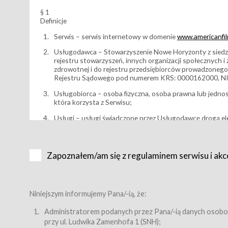
§ 1
Definicje
Serwis – serwis internetowy w domenie
www.americanfilm
Usługodawca – Stowarzyszenie Nowe Horyzonty z siedzi
rejestru stowarzyszeń, innych organizacji społecznych 
zdrowotnej i do rejestru przedsiębiorców prowadzonego
Rejestru Sądowego pod numerem KRS: 0000162000, NI
Usługobiorca – osoba fizyczna, osoba prawna lub jedno
która korzysta z Serwisu;
Usługi – usługi świadczone przez Usługodawcę drogą el
Wydarzenie – organizowany przez Usługodawcę festiwal 
Karnet lub/i Bilet za pośrednictwem Serwisu;
Zapoznałem/am się z regulaminem serwisu i akc
Karnety – wybrane dokumenty potwierdzające zawarcie 
przewidziane przez Usługodawcę dla danego Wydarzenia, 
sprzedawane podmiotom z branży mediów i filmowej (Akr
Bilety – wybrane dokumenty potwierdzające zawarcie um
Niniejszym informujemy Pana/-ią, że:
przewidziane przez Usługodawcę dla danego Wydarzenia,
filmowych, wydarzeniach specjalnych i koncertach;
Administratorem podanych przez Pana/-ią danych osobo
przy ul. Ludwika Zamenhofa 1 (SNH);
Sklep – sklep internetowy prowadzony przez Usługodawc