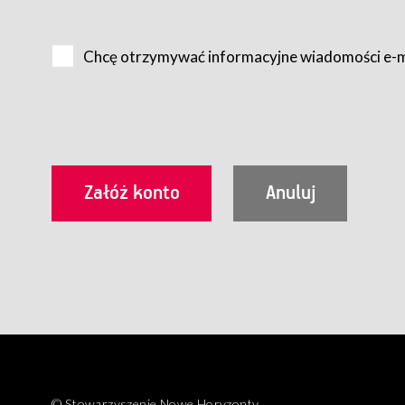
Na zasadach określonych w Regulaminie dostęp do Serwis
Internet.
Chcę otrzymywać informacyjne wiadomości e-
Usługobiorca przed rozpoczęciem korzystania z Serwisu 
zamówienie usługi newsletter za pośrednictwem przezn
dla wszystkich Usługobiorców wymaga akceptacji post
Usługobiorca zobowiązany jest do przestrzegania postan
Regulamin jest udostępniony Usługobiorcom nieodpłatni
utrwalenie i wydrukowanie.
§ 3
Warunki techniczne korzystania z Usług
W celu prawidłowego i pełnego korzystania z Usług, U
urządzeniem mającym dostęp do sieci Internet;
przeglądarką Firefox 8.0 lub wyższą, Chrome 11 lub 
parametrach.
Korzystanie ze wszystkich aplikacji Serwisu może być uz
§ 4
Zawarcie umowy o świadczenie Usług
© Stowarzyszenie Nowe Horyzonty