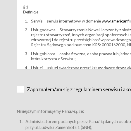
§ 1
Definicje
Serwis – serwis internetowy w domenie
www.americanfilm
Usługodawca – Stowarzyszenie Nowe Horyzonty z siedzi
rejestru stowarzyszeń, innych organizacji społecznych 
zdrowotnej i do rejestru przedsiębiorców prowadzonego
Rejestru Sądowego pod numerem KRS: 0000162000, NI
Usługobiorca – osoba fizyczna, osoba prawna lub jedno
która korzysta z Serwisu;
Usługi – usługi świadczone przez Usługodawcę drogą el
Wydarzenie – organizowany przez Usługodawcę festiwal 
Karnet lub/i Bilet za pośrednictwem Serwisu;
Zapoznałem/am się z regulaminem serwisu i akc
Karnety – wybrane dokumenty potwierdzające zawarcie 
przewidziane przez Usługodawcę dla danego Wydarzenia, 
sprzedawane podmiotom z branży mediów i filmowej (Akr
Bilety – wybrane dokumenty potwierdzające zawarcie um
Niniejszym informujemy Pana/-ią, że:
przewidziane przez Usługodawcę dla danego Wydarzenia,
filmowych, wydarzeniach specjalnych i koncertach;
Administratorem podanych przez Pana/-ią danych osobo
przy ul. Ludwika Zamenhofa 1 (SNH);
Sklep – sklep internetowy prowadzony przez Usługodawc