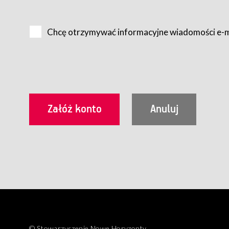
Na zasadach określonych w Regulaminie dostęp do Serwis
Internet.
Chcę otrzymywać informacyjne wiadomości e-
Usługobiorca przed rozpoczęciem korzystania z Serwisu 
zamówienie usługi newsletter za pośrednictwem przezn
dla wszystkich Usługobiorców wymaga akceptacji post
Usługobiorca zobowiązany jest do przestrzegania postan
Regulamin jest udostępniony Usługobiorcom nieodpłatni
utrwalenie i wydrukowanie.
§ 3
Warunki techniczne korzystania z Usług
W celu prawidłowego i pełnego korzystania z Usług, U
urządzeniem mającym dostęp do sieci Internet;
przeglądarką Firefox 8.0 lub wyższą, Chrome 11 lub 
parametrach.
Korzystanie ze wszystkich aplikacji Serwisu może być uz
§ 4
Zawarcie umowy o świadczenie Usług
© Stowarzyszenie Nowe Horyzonty