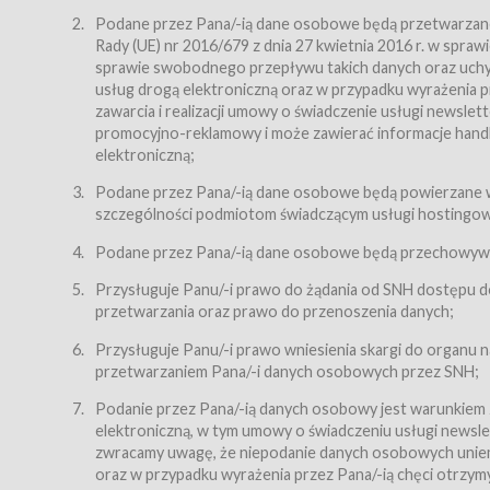
Regulamin – niniejszy regulamin.
Podane przez Pana/-ią dane osobowe będą przetwarzane n
Rady (UE) nr 2016/679 z dnia 27 kwietnia 2016 r. w spr
§ 2
sprawie swobodnego przepływu takich danych oraz uchyle
Postanowienia ogólne
usług drogą elektroniczną oraz w przypadku wyrażenia pr
Regulamin określa zasady:
zawarcia i realizacji umowy o świadczenie usługi newsle
promocyjno-reklamowy i może zawierać informacje handlo
świadczenia Usługobiorcom Usług przez Usługodawcę,
elektroniczną;
zasady świadczenia precyzują odrębne regulaminy,
Podane przez Pana/-ią dane osobowe będą powierzane w
przetwarzania przez Usługodawcę danych osobowy
szczególności podmiotom świadczącym usługi hostingowe,
Usługodawca świadczy w szczególności następujące Usł
dnia 18 lipca 2002 r. o świadczeniu usług drogą elektroni
Podane przez Pana/-ią dane osobowe będą przechowywan
nieodpłatnie.
Przysługuje Panu/-i prawo do żądania od SNH dostępu do
usługę przeglądania i odczytywania przez Usługobi
przetwarzania oraz prawo do przenoszenia danych;
usługę utrzymywania konta użytkownika w Serwisie
Przysługuje Panu/-i prawo wniesienia skargi do organu
usługę newsletter,
przetwarzaniem Pana/-i danych osobowych przez SNH;
usługę zawierania na odległość umów nabycia Karne
Podanie przez Pana/-ią danych osobowy jest warunkiem
elektroniczną, w tym umowy o świadczeniu usługi newslet
usługę zawierania na odległość umów sprzedaży w S
zwracamy uwagę, że niepodanie danych osobowych uniemoż
Usługodawca świadczy Usługi drogą elektroniczną w rozu
oraz w przypadku wyrażenia przez Pana/-ią chęci otrzym
(Dz.U. z 2002 r., Nr 144, poz. 1204, z późń. zm.). Usługi 