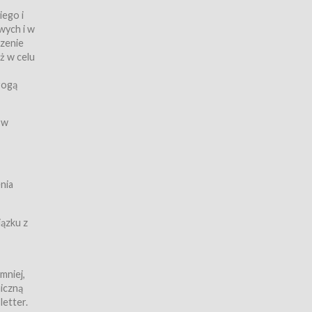
iego i
wych i w
czenie
ż w celu
rogą
ych
 w
wy z
nia
ązku z
mniej,
iczną
iczną
letter.