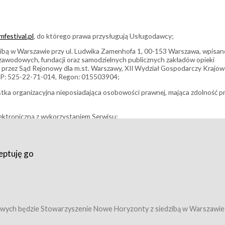
festival.pl
, do którego prawa przysługują Usługodawcy;
bą w Warszawie przy ul. Ludwika Zamenhofa 1, 00-153 Warszawa, wpisan
i zawodowych, fundacji oraz samodzielnych publicznych zakładów opieki
 przez Sąd Rejonowy dla m.st. Warszawy, XII Wydział Gospodarczy Krajo
P: 525-22-71-014, Regon: 015503904;
stka organizacyjna nieposiadająca osobowości prawnej, mająca zdolność p
ektroniczną z wykorzystaniem Serwisu;
filmowy, koncert lub inna impreza, w której można uczestniczyć nabywają
eptuję go
umowy z Usługodawcą i uprawniające do wzięcia udziału w Wydarzeniu,
tj. uprawniające do uczestnictwa w seansach na festiwalach filmowych lu
edytacje);
owy z Usługodawcą i uprawniające do wzięcia udziału w Wydarzeniu,
 tj. uprawniające do uczestnictwa w wielu albo w pojedynczych seansach
wych będzie Stowarzyszenie Nowe Horyzonty z siedzibą w Warszawie
ę w Serwisie;