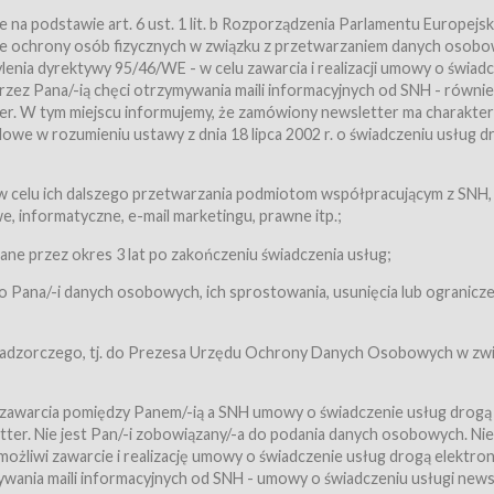
a podstawie art. 6 ust. 1 lit. b Rozporządzenia Parlamentu Europejsk
awie ochrony osób fizycznych w związku z przetwarzaniem danych osobo
nia dyrektywy 95/46/WE - w celu zawarcia i realizacji umowy o świad
zez Pana/-ią chęci otrzymywania maili informacyjnych od SNH - równie
tter. W tym miejscu informujemy, że zamówiony newsletter ma charakter
we w rozumieniu ustawy z dnia 18 lipca 2002 r. o świadczeniu usług d
 z zastrzeżeniem usług, o których mowa w ust. 2 pkt. 4 i 5 poniżej, któr
 celu ich dalszego przetwarzania podmiotom współpracującym z SNH,
ch Usługobiorców będących osobami fizycznymi.
 informatyczne, e-mail marketingu, prawne itp.;
ugi:Usługodawca świadczy Usługi drogą elektroniczną w rozumieniu usta
czną (Dz.U. z 2002 r., Nr 144, poz. 1204, z późń. zm.). Usługi świadczone są
e przez okres 3 lat po zakończeniu świadczenia usług;
 Pana/-i danych osobowych, ich sprostowania, usunięcia lub ogranicze
orców materiałów zamieszczanych w Serwisie,
,
 nadzorczego, tj. do Prezesa Urzędu Ochrony Danych Osobowych w zwi
tów i Biletów,
 zawarcia pomiędzy Panem/-ią a SNH umowy o świadczenie usług drogą
ter. Nie jest Pan/-i zobowiązany/-a do podania danych osobowych. Nie
klepie.
liwi zawarcie i realizację umowy o świadczenie usług drogą elektron
mieniu ustawy z dnia 18 lipca 2002 r. o świadczeniu usług drogą elektron
ywania maili informacyjnych od SNH - umowy o świadczeniu usługi news
świadczone są nieodpłatnie.