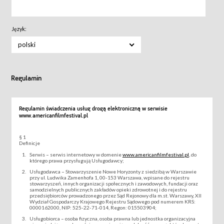
Język:
polski
Regulamin
Regulamin świadczenia usług drogą elektroniczną w serwisie
www.americanfilmfestival.pl
§ 1
Definicje
Serwis – serwis internetowy w domenie
www.americanfilmfestival.pl
, do
którego prawa przysługują Usługodawcy;
Usługodawca – Stowarzyszenie Nowe Horyzonty z siedzibą w Warszawie
przy ul. Ludwika Zamenhofa 1, 00-153 Warszawa, wpisane do rejestru
stowarzyszeń, innych organizacji społecznych i zawodowych, fundacji oraz
samodzielnych publicznych zakładów opieki zdrowotnej i do rejestru
przedsiębiorców prowadzonego przez Sąd Rejonowy dla m.st. Warszawy, XII
Wydział Gospodarczy Krajowego Rejestru Sądowego pod numerem KRS:
0000162000, NIP: 525-22-71-014, Regon: 015503904;
Usługobiorca – osoba fizyczna, osoba prawna lub jednostka organizacyjna