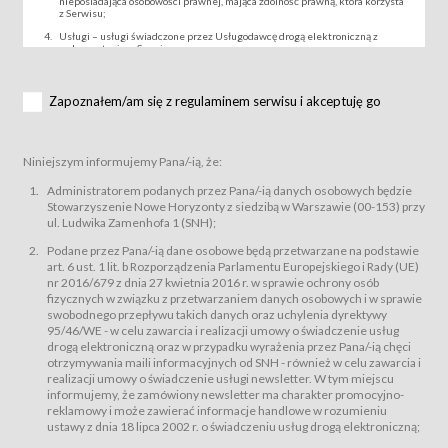
nieposiadająca osobowości prawnej, mająca zdolność prawną, która korzysta
z Serwisu;
Usługi – usługi świadczone przez Usługodawcę drogą elektroniczną z
wykorzystaniem Serwisu;
Wydarzenie – organizowany przez Usługodawcę festiwal filmowy, koncert
lub inna impreza, w której można uczestniczyć nabywając Karnet lub/i Bilet
za pośrednictwem Serwisu;
Zapoznałem/am się z regulaminem serwisu i akceptuję go
Karnety – wybrane dokumenty potwierdzające zawarcie umowy z
Usługodawcą i uprawniające do wzięcia udziału w Wydarzeniu,
przewidziane przez Usługodawcę dla danego Wydarzenia, tj. uprawniające
do uczestnictwa w seansach na festiwalach filmowych lub/i sprzedawane
Niniejszym informujemy Pana/-ią, że:
podmiotom z branży mediów i filmowej (Akredytacje);
Bilety – wybrane dokumenty potwierdzające zawarcie umowy z
Administratorem podanych przez Pana/-ią danych osobowych będzie
Usługodawcą i uprawniające do wzięcia udziału w Wydarzeniu,
Stowarzyszenie Nowe Horyzonty z siedzibą w Warszawie (00-153) przy
przewidziane przez Usługodawcę dla danego Wydarzenia, tj. uprawniające
ul. Ludwika Zamenhofa 1 (SNH);
do uczestnictwa w wielu albo w pojedynczych seansach filmowych,
wydarzeniach specjalnych i koncertach;
Podane przez Pana/-ią dane osobowe będą przetwarzane na podstawie
Sklep – sklep internetowy prowadzony przez Usługodawcę w Serwisie;
art. 6 ust. 1 lit. b Rozporządzenia Parlamentu Europejskiego i Rady (UE)
Regulamin – niniejszy regulamin.
nr 2016/679 z dnia 27 kwietnia 2016 r. w sprawie ochrony osób
fizycznych w związku z przetwarzaniem danych osobowych i w sprawie
§ 2
swobodnego przepływu takich danych oraz uchylenia dyrektywy
Postanowienia ogólne
95/46/WE - w celu zawarcia i realizacji umowy o świadczenie usług
Regulamin określa zasady:
drogą elektroniczną oraz w przypadku wyrażenia przez Pana/-ią chęci
świadczenia Usługobiorcom Usług przez Usługodawcę, z
otrzymywania maili informacyjnych od SNH - również w celu zawarcia i
zastrzeżeniem usług, o których mowa w ust. 2 pkt. 4 i 5 poniżej, których
realizacji umowy o świadczenie usługi newsletter. W tym miejscu
zasady świadczenia precyzują odrębne regulaminy,
informujemy, że zamówiony newsletter ma charakter promocyjno-
przetwarzania przez Usługodawcę danych osobowych Usługobiorców
reklamowy i może zawierać informacje handlowe w rozumieniu
będących osobami fizycznymi.
ustawy z dnia 18 lipca 2002 r. o świadczeniu usług drogą elektroniczną;
Usługodawca świadczy w szczególności następujące Usługi:Usługodawca