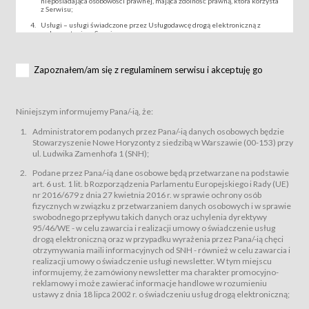
nieposiadająca osobowości prawnej, mająca zdolność prawną, która korzysta
z Serwisu;
Usługi – usługi świadczone przez Usługodawcę drogą elektroniczną z
wykorzystaniem Serwisu;
Wydarzenie – organizowany przez Usługodawcę festiwal filmowy, koncert
lub inna impreza, w której można uczestniczyć nabywając Karnet lub/i Bilet
za pośrednictwem Serwisu;
Zapoznałem/am się z regulaminem serwisu i akceptuję go
Karnety – wybrane dokumenty potwierdzające zawarcie umowy z
Usługodawcą i uprawniające do wzięcia udziału w Wydarzeniu,
przewidziane przez Usługodawcę dla danego Wydarzenia, tj. uprawniające
do uczestnictwa w seansach na festiwalach filmowych lub/i sprzedawane
Niniejszym informujemy Pana/-ią, że:
podmiotom z branży mediów i filmowej (Akredytacje);
Bilety – wybrane dokumenty potwierdzające zawarcie umowy z
Administratorem podanych przez Pana/-ią danych osobowych będzie
Usługodawcą i uprawniające do wzięcia udziału w Wydarzeniu,
Stowarzyszenie Nowe Horyzonty z siedzibą w Warszawie (00-153) przy
przewidziane przez Usługodawcę dla danego Wydarzenia, tj. uprawniające
ul. Ludwika Zamenhofa 1 (SNH);
do uczestnictwa w wielu albo w pojedynczych seansach filmowych,
wydarzeniach specjalnych i koncertach;
Podane przez Pana/-ią dane osobowe będą przetwarzane na podstawie
Sklep – sklep internetowy prowadzony przez Usługodawcę w Serwisie;
art. 6 ust. 1 lit. b Rozporządzenia Parlamentu Europejskiego i Rady (UE)
Regulamin – niniejszy regulamin.
nr 2016/679 z dnia 27 kwietnia 2016 r. w sprawie ochrony osób
fizycznych w związku z przetwarzaniem danych osobowych i w sprawie
§ 2
swobodnego przepływu takich danych oraz uchylenia dyrektywy
Postanowienia ogólne
95/46/WE - w celu zawarcia i realizacji umowy o świadczenie usług
Regulamin określa zasady:
drogą elektroniczną oraz w przypadku wyrażenia przez Pana/-ią chęci
świadczenia Usługobiorcom Usług przez Usługodawcę, z
otrzymywania maili informacyjnych od SNH - również w celu zawarcia i
zastrzeżeniem usług, o których mowa w ust. 2 pkt. 4 i 5 poniżej, których
realizacji umowy o świadczenie usługi newsletter. W tym miejscu
zasady świadczenia precyzują odrębne regulaminy,
informujemy, że zamówiony newsletter ma charakter promocyjno-
przetwarzania przez Usługodawcę danych osobowych Usługobiorców
reklamowy i może zawierać informacje handlowe w rozumieniu
będących osobami fizycznymi.
ustawy z dnia 18 lipca 2002 r. o świadczeniu usług drogą elektroniczną;
Usługodawca świadczy w szczególności następujące Usługi:Usługodawca