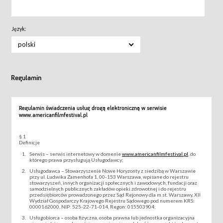
Język:
polski
Regulamin
Regulamin świadczenia usług drogą elektroniczną w serwisie
www.americanfilmfestival.pl
§ 1
Definicje
Serwis – serwis internetowy w domenie
www.americanfilmfestival.pl
, do
którego prawa przysługują Usługodawcy;
Usługodawca – Stowarzyszenie Nowe Horyzonty z siedzibą w Warszawie
przy ul. Ludwika Zamenhofa 1, 00-153 Warszawa, wpisane do rejestru
stowarzyszeń, innych organizacji społecznych i zawodowych, fundacji oraz
samodzielnych publicznych zakładów opieki zdrowotnej i do rejestru
przedsiębiorców prowadzonego przez Sąd Rejonowy dla m.st. Warszawy, XII
Wydział Gospodarczy Krajowego Rejestru Sądowego pod numerem KRS:
0000162000, NIP: 525-22-71-014, Regon: 015503904;
Usługobiorca – osoba fizyczna, osoba prawna lub jednostka organizacyjna