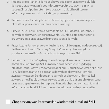
świadczy Usługi drogą elektroniczną w rozumieniu ustawy z dnia 18 lipca
Podane przez Pana/-ią dane osobowe będą powierzane w celu ich
2002 r. o świadczeniu usług drogą elektroniczną (Dz.U. z 2002 r., Nr 144, poz.
dalszego przetwarzania podmiotom współpracującym z SNH, w
1204, z późń. zm.). Usługi świadczone są nieodpłatnie.
szczególności podmiotom świadczącym usługi hostingowe,
usługę przeglądania i odczytywania przez Usługobiorców materiałów
informatyczne, e-mail marketingu, prawne itp.;
zamieszczanych w Serwisie,
Podane przez Pana/-ią dane osobowe będą przechowywane przez
usługę utrzymywania konta użytkownika w Serwisie,
okres 3 lat po zakończeniu świadczenia usług;
usługę newsletter,
Przysługuje Panu/-i prawo do żądania od SNH dostępu do Pana/-i
usługę zawierania na odległość umów nabycia Karnetów i Biletów,
danych osobowych, ich sprostowania, usunięcia lub ograniczenia
usługę zawierania na odległość umów sprzedaży w Sklepie.
przetwarzania oraz prawo do przenoszenia danych;
Usługodawca świadczy Usługi drogą elektroniczną w rozumieniu ustawy z
Przysługuje Panu/-i prawo wniesienia skargi do organu nadzorczego, tj.
dnia 18 lipca 2002 r. o świadczeniu usług drogą elektroniczną (Dz.U. z 2002
r., Nr 144, poz. 1204, z późń. zm.). Usługi świadczone są nieodpłatnie.
do Prezesa Urzędu Ochrony Danych Osobowych w związku z
przetwarzaniem Pana/-i danych osobowych przez SNH;
Na zasadach określonych w Regulaminie dostęp do Serwisu jest otwarty dla
każdego kto posiada możliwość połączenia z publiczną siecią Internet.
Podanie przez Pana/-ią danych osobowy jest warunkiem zawarcia
Usługobiorca przed rozpoczęciem korzystania z Serwisu jest zobowiązany
pomiędzy Panem/-ią a SNH umowy o świadczenie usług drogą
zapoznać się z Regulaminem. Założenie konta w Serwisie oraz zamówienie
elektroniczną, w tym umowy o świadczeniu usługi newsletter. Nie jest
usługi newsletter za pośrednictwem przeznaczonego do tego formularza
zamieszczonego na stronach Serwisu dostępnych dla wszystkich
Pan/-i zobowiązany/-a do podania danych osobowych. Niemniej,
Usługobiorców wymaga akceptacji postanowień Regulaminu.
zwracamy uwagę, że niepodanie danych osobowych uniemożliwi
Usługobiorca zobowiązany jest do przestrzegania postanowień Regulaminu
zawarcie i realizację umowy o świadczenie usług drogą elektroniczną
od chwili rozpoczęcia korzystania z Serwisu.
oraz w przypadku wyrażenia przez Pana/-ią chęci otrzymywania maili
informacyjnych od SNH - umowy o świadczeniu usługi newsletter.
Regulamin jest udostępniony Usługobiorcom nieodpłatnie za
pośrednictwem Serwisu w formie, która umożliwia jego pobranie,
utrwalenie i wydrukowanie.
§ 3
Chcę otrzymywać informacyjne wiadomości e-mail od SNH
Warunki techniczne korzystania z Usług
W celu prawidłowego i pełnego korzystania z Usług, Usługobiorcy powinni