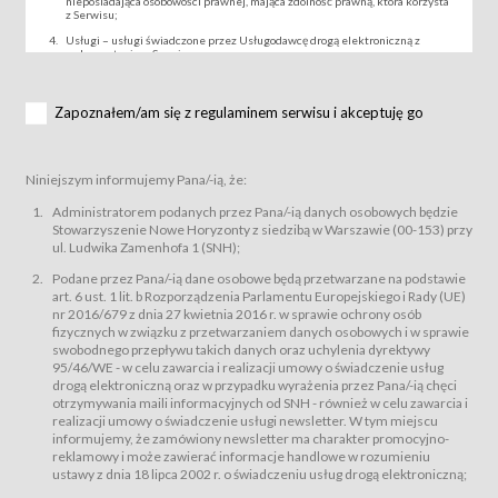
nieposiadająca osobowości prawnej, mająca zdolność prawną, która korzysta
z Serwisu;
Usługi – usługi świadczone przez Usługodawcę drogą elektroniczną z
wykorzystaniem Serwisu;
Wydarzenie – organizowany przez Usługodawcę festiwal filmowy, koncert
lub inna impreza, w której można uczestniczyć nabywając Karnet lub/i Bilet
za pośrednictwem Serwisu;
Zapoznałem/am się z regulaminem serwisu i akceptuję go
Karnety – wybrane dokumenty potwierdzające zawarcie umowy z
Usługodawcą i uprawniające do wzięcia udziału w Wydarzeniu,
przewidziane przez Usługodawcę dla danego Wydarzenia, tj. uprawniające
do uczestnictwa w seansach na festiwalach filmowych lub/i sprzedawane
Niniejszym informujemy Pana/-ią, że:
podmiotom z branży mediów i filmowej (Akredytacje);
Bilety – wybrane dokumenty potwierdzające zawarcie umowy z
Administratorem podanych przez Pana/-ią danych osobowych będzie
Usługodawcą i uprawniające do wzięcia udziału w Wydarzeniu,
Stowarzyszenie Nowe Horyzonty z siedzibą w Warszawie (00-153) przy
przewidziane przez Usługodawcę dla danego Wydarzenia, tj. uprawniające
ul. Ludwika Zamenhofa 1 (SNH);
do uczestnictwa w wielu albo w pojedynczych seansach filmowych,
wydarzeniach specjalnych i koncertach;
Podane przez Pana/-ią dane osobowe będą przetwarzane na podstawie
Sklep – sklep internetowy prowadzony przez Usługodawcę w Serwisie;
art. 6 ust. 1 lit. b Rozporządzenia Parlamentu Europejskiego i Rady (UE)
Regulamin – niniejszy regulamin.
nr 2016/679 z dnia 27 kwietnia 2016 r. w sprawie ochrony osób
fizycznych w związku z przetwarzaniem danych osobowych i w sprawie
§ 2
swobodnego przepływu takich danych oraz uchylenia dyrektywy
Postanowienia ogólne
95/46/WE - w celu zawarcia i realizacji umowy o świadczenie usług
Regulamin określa zasady:
drogą elektroniczną oraz w przypadku wyrażenia przez Pana/-ią chęci
świadczenia Usługobiorcom Usług przez Usługodawcę, z
otrzymywania maili informacyjnych od SNH - również w celu zawarcia i
zastrzeżeniem usług, o których mowa w ust. 2 pkt. 4 i 5 poniżej, których
realizacji umowy o świadczenie usługi newsletter. W tym miejscu
zasady świadczenia precyzują odrębne regulaminy,
informujemy, że zamówiony newsletter ma charakter promocyjno-
przetwarzania przez Usługodawcę danych osobowych Usługobiorców
reklamowy i może zawierać informacje handlowe w rozumieniu
będących osobami fizycznymi.
ustawy z dnia 18 lipca 2002 r. o świadczeniu usług drogą elektroniczną;
Usługodawca świadczy w szczególności następujące Usługi:Usługodawca