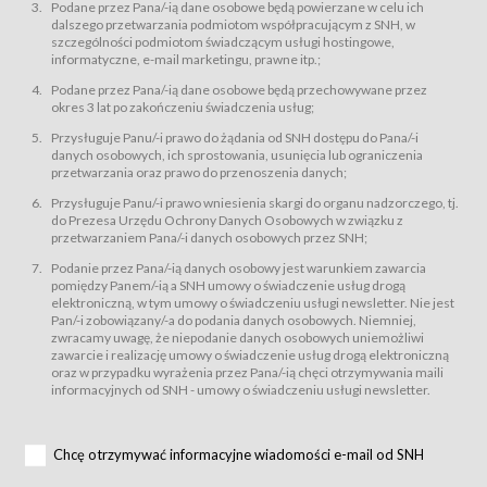
świadczy Usługi drogą elektroniczną w rozumieniu ustawy z dnia 18 lipca
Podane przez Pana/-ią dane osobowe będą powierzane w celu ich
2002 r. o świadczeniu usług drogą elektroniczną (Dz.U. z 2002 r., Nr 144, poz.
dalszego przetwarzania podmiotom współpracującym z SNH, w
1204, z późń. zm.). Usługi świadczone są nieodpłatnie.
szczególności podmiotom świadczącym usługi hostingowe,
usługę przeglądania i odczytywania przez Usługobiorców materiałów
informatyczne, e-mail marketingu, prawne itp.;
zamieszczanych w Serwisie,
Podane przez Pana/-ią dane osobowe będą przechowywane przez
usługę utrzymywania konta użytkownika w Serwisie,
okres 3 lat po zakończeniu świadczenia usług;
usługę newsletter,
Przysługuje Panu/-i prawo do żądania od SNH dostępu do Pana/-i
usługę zawierania na odległość umów nabycia Karnetów i Biletów,
danych osobowych, ich sprostowania, usunięcia lub ograniczenia
usługę zawierania na odległość umów sprzedaży w Sklepie.
przetwarzania oraz prawo do przenoszenia danych;
Usługodawca świadczy Usługi drogą elektroniczną w rozumieniu ustawy z
Przysługuje Panu/-i prawo wniesienia skargi do organu nadzorczego, tj.
dnia 18 lipca 2002 r. o świadczeniu usług drogą elektroniczną (Dz.U. z 2002
r., Nr 144, poz. 1204, z późń. zm.). Usługi świadczone są nieodpłatnie.
do Prezesa Urzędu Ochrony Danych Osobowych w związku z
przetwarzaniem Pana/-i danych osobowych przez SNH;
Na zasadach określonych w Regulaminie dostęp do Serwisu jest otwarty dla
każdego kto posiada możliwość połączenia z publiczną siecią Internet.
Podanie przez Pana/-ią danych osobowy jest warunkiem zawarcia
Usługobiorca przed rozpoczęciem korzystania z Serwisu jest zobowiązany
pomiędzy Panem/-ią a SNH umowy o świadczenie usług drogą
zapoznać się z Regulaminem. Założenie konta w Serwisie oraz zamówienie
elektroniczną, w tym umowy o świadczeniu usługi newsletter. Nie jest
usługi newsletter za pośrednictwem przeznaczonego do tego formularza
zamieszczonego na stronach Serwisu dostępnych dla wszystkich
Pan/-i zobowiązany/-a do podania danych osobowych. Niemniej,
Usługobiorców wymaga akceptacji postanowień Regulaminu.
zwracamy uwagę, że niepodanie danych osobowych uniemożliwi
Usługobiorca zobowiązany jest do przestrzegania postanowień Regulaminu
zawarcie i realizację umowy o świadczenie usług drogą elektroniczną
od chwili rozpoczęcia korzystania z Serwisu.
oraz w przypadku wyrażenia przez Pana/-ią chęci otrzymywania maili
informacyjnych od SNH - umowy o świadczeniu usługi newsletter.
Regulamin jest udostępniony Usługobiorcom nieodpłatnie za
pośrednictwem Serwisu w formie, która umożliwia jego pobranie,
utrwalenie i wydrukowanie.
§ 3
Chcę otrzymywać informacyjne wiadomości e-mail od SNH
Warunki techniczne korzystania z Usług
W celu prawidłowego i pełnego korzystania z Usług, Usługobiorcy powinni