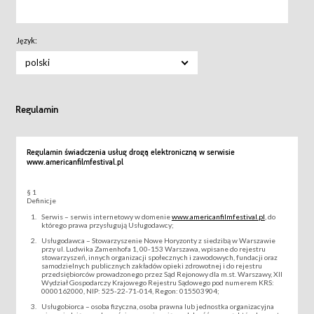
Język:
polski
Regulamin
Regulamin świadczenia usług drogą elektroniczną w serwisie
www.americanfilmfestival.pl
§ 1
Definicje
Serwis – serwis internetowy w domenie
www.americanfilmfestival.pl
, do
którego prawa przysługują Usługodawcy;
Usługodawca – Stowarzyszenie Nowe Horyzonty z siedzibą w Warszawie
przy ul. Ludwika Zamenhofa 1, 00-153 Warszawa, wpisane do rejestru
stowarzyszeń, innych organizacji społecznych i zawodowych, fundacji oraz
samodzielnych publicznych zakładów opieki zdrowotnej i do rejestru
przedsiębiorców prowadzonego przez Sąd Rejonowy dla m.st. Warszawy, XII
Wydział Gospodarczy Krajowego Rejestru Sądowego pod numerem KRS:
0000162000, NIP: 525-22-71-014, Regon: 015503904;
Usługobiorca – osoba fizyczna, osoba prawna lub jednostka organizacyjna