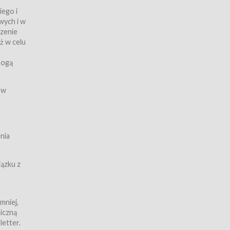
iego i
wych i w
czenie
ż w celu
rogą
ych
 w
wy z
nia
ązku z
mniej,
iczną
iczną
letter.