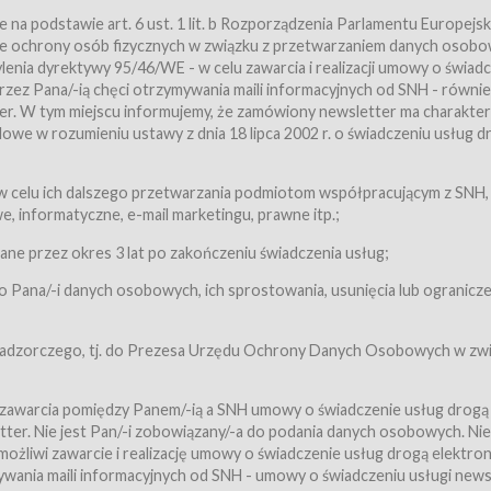
a podstawie art. 6 ust. 1 lit. b Rozporządzenia Parlamentu Europejsk
awie ochrony osób fizycznych w związku z przetwarzaniem danych osobo
nia dyrektywy 95/46/WE - w celu zawarcia i realizacji umowy o świad
zez Pana/-ią chęci otrzymywania maili informacyjnych od SNH - równie
tter. W tym miejscu informujemy, że zamówiony newsletter ma charakter
we w rozumieniu ustawy z dnia 18 lipca 2002 r. o świadczeniu usług d
 z zastrzeżeniem usług, o których mowa w ust. 2 pkt. 4 i 5 poniżej, któr
 celu ich dalszego przetwarzania podmiotom współpracującym z SNH,
ch Usługobiorców będących osobami fizycznymi.
 informatyczne, e-mail marketingu, prawne itp.;
ugi:Usługodawca świadczy Usługi drogą elektroniczną w rozumieniu usta
czną (Dz.U. z 2002 r., Nr 144, poz. 1204, z późń. zm.). Usługi świadczone są
e przez okres 3 lat po zakończeniu świadczenia usług;
 Pana/-i danych osobowych, ich sprostowania, usunięcia lub ogranicze
orców materiałów zamieszczanych w Serwisie,
,
 nadzorczego, tj. do Prezesa Urzędu Ochrony Danych Osobowych w zwi
tów i Biletów,
 zawarcia pomiędzy Panem/-ią a SNH umowy o świadczenie usług drogą
ter. Nie jest Pan/-i zobowiązany/-a do podania danych osobowych. Nie
klepie.
liwi zawarcie i realizację umowy o świadczenie usług drogą elektron
mieniu ustawy z dnia 18 lipca 2002 r. o świadczeniu usług drogą elektron
ywania maili informacyjnych od SNH - umowy o świadczeniu usługi news
świadczone są nieodpłatnie.