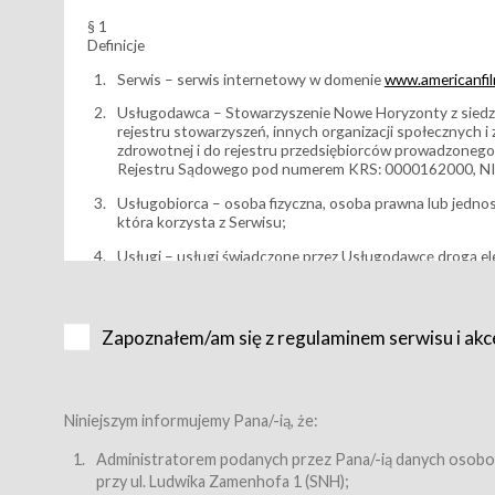
§ 1
Definicje
Serwis – serwis internetowy w domenie
www.americanfilm
Usługodawca – Stowarzyszenie Nowe Horyzonty z siedzi
rejestru stowarzyszeń, innych organizacji społecznych 
zdrowotnej i do rejestru przedsiębiorców prowadzonego
Rejestru Sądowego pod numerem KRS: 0000162000, NI
Usługobiorca – osoba fizyczna, osoba prawna lub jedno
która korzysta z Serwisu;
Usługi – usługi świadczone przez Usługodawcę drogą el
Wydarzenie – organizowany przez Usługodawcę festiwal 
Karnet lub/i Bilet za pośrednictwem Serwisu;
Zapoznałem/am się z regulaminem serwisu i akc
Karnety – wybrane dokumenty potwierdzające zawarcie 
przewidziane przez Usługodawcę dla danego Wydarzenia, 
sprzedawane podmiotom z branży mediów i filmowej (Akr
Bilety – wybrane dokumenty potwierdzające zawarcie um
Niniejszym informujemy Pana/-ią, że:
przewidziane przez Usługodawcę dla danego Wydarzenia,
filmowych, wydarzeniach specjalnych i koncertach;
Administratorem podanych przez Pana/-ią danych osobo
przy ul. Ludwika Zamenhofa 1 (SNH);
Sklep – sklep internetowy prowadzony przez Usługodawc