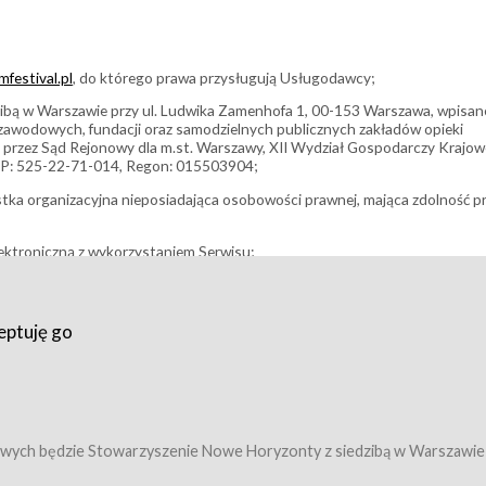
festival.pl
, do którego prawa przysługują Usługodawcy;
bą w Warszawie przy ul. Ludwika Zamenhofa 1, 00-153 Warszawa, wpisan
i zawodowych, fundacji oraz samodzielnych publicznych zakładów opieki
 przez Sąd Rejonowy dla m.st. Warszawy, XII Wydział Gospodarczy Krajo
P: 525-22-71-014, Regon: 015503904;
stka organizacyjna nieposiadająca osobowości prawnej, mająca zdolność p
ektroniczną z wykorzystaniem Serwisu;
filmowy, koncert lub inna impreza, w której można uczestniczyć nabywają
eptuję go
umowy z Usługodawcą i uprawniające do wzięcia udziału w Wydarzeniu,
tj. uprawniające do uczestnictwa w seansach na festiwalach filmowych lu
edytacje);
owy z Usługodawcą i uprawniające do wzięcia udziału w Wydarzeniu,
 tj. uprawniające do uczestnictwa w wielu albo w pojedynczych seansach
wych będzie Stowarzyszenie Nowe Horyzonty z siedzibą w Warszawie
ę w Serwisie;