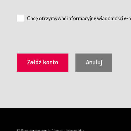
Na zasadach określonych w Regulaminie dostęp do Serwis
Internet.
Chcę otrzymywać informacyjne wiadomości e-
Usługobiorca przed rozpoczęciem korzystania z Serwisu 
zamówienie usługi newsletter za pośrednictwem przezn
dla wszystkich Usługobiorców wymaga akceptacji post
Usługobiorca zobowiązany jest do przestrzegania postan
Regulamin jest udostępniony Usługobiorcom nieodpłatni
utrwalenie i wydrukowanie.
§ 3
Warunki techniczne korzystania z Usług
W celu prawidłowego i pełnego korzystania z Usług, U
urządzeniem mającym dostęp do sieci Internet;
przeglądarką Firefox 8.0 lub wyższą, Chrome 11 lub 
parametrach.
Korzystanie ze wszystkich aplikacji Serwisu może być uz
§ 4
Zawarcie umowy o świadczenie Usług
© Stowarzyszenie Nowe Horyzonty