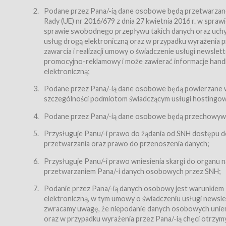
Regulamin – niniejszy regulamin.
Podane przez Pana/-ią dane osobowe będą przetwarzane n
Rady (UE) nr 2016/679 z dnia 27 kwietnia 2016 r. w spr
§ 2
sprawie swobodnego przepływu takich danych oraz uchyle
Postanowienia ogólne
usług drogą elektroniczną oraz w przypadku wyrażenia pr
Regulamin określa zasady:
zawarcia i realizacji umowy o świadczenie usługi newsle
promocyjno-reklamowy i może zawierać informacje handlo
świadczenia Usługobiorcom Usług przez Usługodawcę,
elektroniczną;
zasady świadczenia precyzują odrębne regulaminy,
Podane przez Pana/-ią dane osobowe będą powierzane w
przetwarzania przez Usługodawcę danych osobowy
szczególności podmiotom świadczącym usługi hostingowe,
Usługodawca świadczy w szczególności następujące Usł
dnia 18 lipca 2002 r. o świadczeniu usług drogą elektroni
Podane przez Pana/-ią dane osobowe będą przechowywan
nieodpłatnie.
Przysługuje Panu/-i prawo do żądania od SNH dostępu do
usługę przeglądania i odczytywania przez Usługobi
przetwarzania oraz prawo do przenoszenia danych;
usługę utrzymywania konta użytkownika w Serwisie
Przysługuje Panu/-i prawo wniesienia skargi do organu
usługę newsletter,
przetwarzaniem Pana/-i danych osobowych przez SNH;
usługę zawierania na odległość umów nabycia Karne
Podanie przez Pana/-ią danych osobowy jest warunkiem
elektroniczną, w tym umowy o świadczeniu usługi newslet
usługę zawierania na odległość umów sprzedaży w S
zwracamy uwagę, że niepodanie danych osobowych uniemoż
Usługodawca świadczy Usługi drogą elektroniczną w rozu
oraz w przypadku wyrażenia przez Pana/-ią chęci otrzym
(Dz.U. z 2002 r., Nr 144, poz. 1204, z późń. zm.). Usługi 