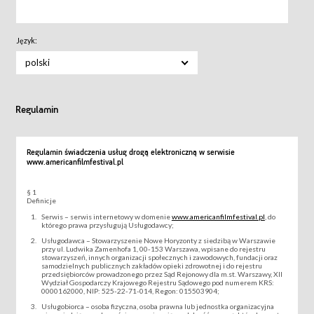
Język:
polski
Regulamin
Regulamin świadczenia usług drogą elektroniczną w serwisie
www.americanfilmfestival.pl
§ 1
Definicje
Serwis – serwis internetowy w domenie
www.americanfilmfestival.pl
, do
którego prawa przysługują Usługodawcy;
Usługodawca – Stowarzyszenie Nowe Horyzonty z siedzibą w Warszawie
przy ul. Ludwika Zamenhofa 1, 00-153 Warszawa, wpisane do rejestru
stowarzyszeń, innych organizacji społecznych i zawodowych, fundacji oraz
samodzielnych publicznych zakładów opieki zdrowotnej i do rejestru
przedsiębiorców prowadzonego przez Sąd Rejonowy dla m.st. Warszawy, XII
Wydział Gospodarczy Krajowego Rejestru Sądowego pod numerem KRS:
0000162000, NIP: 525-22-71-014, Regon: 015503904;
Usługobiorca – osoba fizyczna, osoba prawna lub jednostka organizacyjna