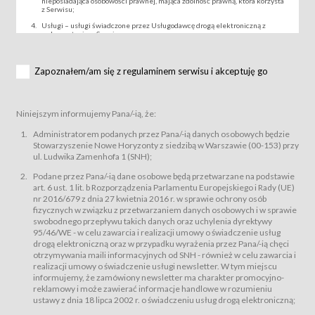
nieposiadająca osobowości prawnej, mająca zdolność prawną, która korzysta
z Serwisu;
Usługi – usługi świadczone przez Usługodawcę drogą elektroniczną z
wykorzystaniem Serwisu;
Wydarzenie – organizowany przez Usługodawcę festiwal filmowy, koncert
lub inna impreza, w której można uczestniczyć nabywając Karnet lub/i Bilet
za pośrednictwem Serwisu;
Zapoznałem/am się z regulaminem serwisu i akceptuję go
Karnety – wybrane dokumenty potwierdzające zawarcie umowy z
Usługodawcą i uprawniające do wzięcia udziału w Wydarzeniu,
przewidziane przez Usługodawcę dla danego Wydarzenia, tj. uprawniające
do uczestnictwa w seansach na festiwalach filmowych lub/i sprzedawane
Niniejszym informujemy Pana/-ią, że:
podmiotom z branży mediów i filmowej (Akredytacje);
Bilety – wybrane dokumenty potwierdzające zawarcie umowy z
Administratorem podanych przez Pana/-ią danych osobowych będzie
Usługodawcą i uprawniające do wzięcia udziału w Wydarzeniu,
Stowarzyszenie Nowe Horyzonty z siedzibą w Warszawie (00-153) przy
przewidziane przez Usługodawcę dla danego Wydarzenia, tj. uprawniające
ul. Ludwika Zamenhofa 1 (SNH);
do uczestnictwa w wielu albo w pojedynczych seansach filmowych,
wydarzeniach specjalnych i koncertach;
Podane przez Pana/-ią dane osobowe będą przetwarzane na podstawie
Sklep – sklep internetowy prowadzony przez Usługodawcę w Serwisie;
art. 6 ust. 1 lit. b Rozporządzenia Parlamentu Europejskiego i Rady (UE)
Regulamin – niniejszy regulamin.
nr 2016/679 z dnia 27 kwietnia 2016 r. w sprawie ochrony osób
fizycznych w związku z przetwarzaniem danych osobowych i w sprawie
§ 2
swobodnego przepływu takich danych oraz uchylenia dyrektywy
Postanowienia ogólne
95/46/WE - w celu zawarcia i realizacji umowy o świadczenie usług
Regulamin określa zasady:
drogą elektroniczną oraz w przypadku wyrażenia przez Pana/-ią chęci
świadczenia Usługobiorcom Usług przez Usługodawcę, z
otrzymywania maili informacyjnych od SNH - również w celu zawarcia i
zastrzeżeniem usług, o których mowa w ust. 2 pkt. 4 i 5 poniżej, których
realizacji umowy o świadczenie usługi newsletter. W tym miejscu
zasady świadczenia precyzują odrębne regulaminy,
informujemy, że zamówiony newsletter ma charakter promocyjno-
przetwarzania przez Usługodawcę danych osobowych Usługobiorców
reklamowy i może zawierać informacje handlowe w rozumieniu
będących osobami fizycznymi.
ustawy z dnia 18 lipca 2002 r. o świadczeniu usług drogą elektroniczną;
Usługodawca świadczy w szczególności następujące Usługi:Usługodawca