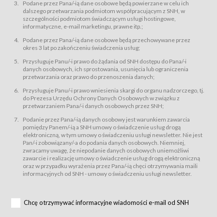
świadczy Usługi drogą elektroniczną w rozumieniu ustawy z dnia 18 lipca
Podane przez Pana/-ią dane osobowe będą powierzane w celu ich
2002 r. o świadczeniu usług drogą elektroniczną (Dz.U. z 2002 r., Nr 144, poz.
dalszego przetwarzania podmiotom współpracującym z SNH, w
1204, z późń. zm.). Usługi świadczone są nieodpłatnie.
szczególności podmiotom świadczącym usługi hostingowe,
usługę przeglądania i odczytywania przez Usługobiorców materiałów
informatyczne, e-mail marketingu, prawne itp.;
zamieszczanych w Serwisie,
Podane przez Pana/-ią dane osobowe będą przechowywane przez
usługę utrzymywania konta użytkownika w Serwisie,
okres 3 lat po zakończeniu świadczenia usług;
usługę newsletter,
Przysługuje Panu/-i prawo do żądania od SNH dostępu do Pana/-i
usługę zawierania na odległość umów nabycia Karnetów i Biletów,
danych osobowych, ich sprostowania, usunięcia lub ograniczenia
usługę zawierania na odległość umów sprzedaży w Sklepie.
przetwarzania oraz prawo do przenoszenia danych;
Usługodawca świadczy Usługi drogą elektroniczną w rozumieniu ustawy z
Przysługuje Panu/-i prawo wniesienia skargi do organu nadzorczego, tj.
dnia 18 lipca 2002 r. o świadczeniu usług drogą elektroniczną (Dz.U. z 2002
r., Nr 144, poz. 1204, z późń. zm.). Usługi świadczone są nieodpłatnie.
do Prezesa Urzędu Ochrony Danych Osobowych w związku z
przetwarzaniem Pana/-i danych osobowych przez SNH;
Na zasadach określonych w Regulaminie dostęp do Serwisu jest otwarty dla
każdego kto posiada możliwość połączenia z publiczną siecią Internet.
Podanie przez Pana/-ią danych osobowy jest warunkiem zawarcia
Usługobiorca przed rozpoczęciem korzystania z Serwisu jest zobowiązany
pomiędzy Panem/-ią a SNH umowy o świadczenie usług drogą
zapoznać się z Regulaminem. Założenie konta w Serwisie oraz zamówienie
elektroniczną, w tym umowy o świadczeniu usługi newsletter. Nie jest
usługi newsletter za pośrednictwem przeznaczonego do tego formularza
zamieszczonego na stronach Serwisu dostępnych dla wszystkich
Pan/-i zobowiązany/-a do podania danych osobowych. Niemniej,
Usługobiorców wymaga akceptacji postanowień Regulaminu.
zwracamy uwagę, że niepodanie danych osobowych uniemożliwi
Usługobiorca zobowiązany jest do przestrzegania postanowień Regulaminu
zawarcie i realizację umowy o świadczenie usług drogą elektroniczną
od chwili rozpoczęcia korzystania z Serwisu.
oraz w przypadku wyrażenia przez Pana/-ią chęci otrzymywania maili
informacyjnych od SNH - umowy o świadczeniu usługi newsletter.
Regulamin jest udostępniony Usługobiorcom nieodpłatnie za
pośrednictwem Serwisu w formie, która umożliwia jego pobranie,
utrwalenie i wydrukowanie.
§ 3
Chcę otrzymywać informacyjne wiadomości e-mail od SNH
Warunki techniczne korzystania z Usług
W celu prawidłowego i pełnego korzystania z Usług, Usługobiorcy powinni