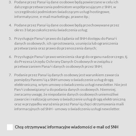
świadczy Usługi drogą elektroniczną w rozumieniu ustawy z dnia 18 lipca
Podane przez Pana/-ią dane osobowe będą powierzane w celu ich
2002 r. o świadczeniu usług drogą elektroniczną (Dz.U. z 2002 r., Nr 144, poz.
dalszego przetwarzania podmiotom współpracującym z SNH, w
1204, z późń. zm.). Usługi świadczone są nieodpłatnie.
szczególności podmiotom świadczącym usługi hostingowe,
usługę przeglądania i odczytywania przez Usługobiorców materiałów
informatyczne, e-mail marketingu, prawne itp.;
zamieszczanych w Serwisie,
Podane przez Pana/-ią dane osobowe będą przechowywane przez
usługę utrzymywania konta użytkownika w Serwisie,
okres 3 lat po zakończeniu świadczenia usług;
usługę newsletter,
Przysługuje Panu/-i prawo do żądania od SNH dostępu do Pana/-i
usługę zawierania na odległość umów nabycia Karnetów i Biletów,
danych osobowych, ich sprostowania, usunięcia lub ograniczenia
usługę zawierania na odległość umów sprzedaży w Sklepie.
przetwarzania oraz prawo do przenoszenia danych;
Usługodawca świadczy Usługi drogą elektroniczną w rozumieniu ustawy z
Przysługuje Panu/-i prawo wniesienia skargi do organu nadzorczego, tj.
dnia 18 lipca 2002 r. o świadczeniu usług drogą elektroniczną (Dz.U. z 2002
r., Nr 144, poz. 1204, z późń. zm.). Usługi świadczone są nieodpłatnie.
do Prezesa Urzędu Ochrony Danych Osobowych w związku z
przetwarzaniem Pana/-i danych osobowych przez SNH;
Na zasadach określonych w Regulaminie dostęp do Serwisu jest otwarty dla
każdego kto posiada możliwość połączenia z publiczną siecią Internet.
Podanie przez Pana/-ią danych osobowy jest warunkiem zawarcia
Usługobiorca przed rozpoczęciem korzystania z Serwisu jest zobowiązany
pomiędzy Panem/-ią a SNH umowy o świadczenie usług drogą
zapoznać się z Regulaminem. Założenie konta w Serwisie oraz zamówienie
elektroniczną, w tym umowy o świadczeniu usługi newsletter. Nie jest
usługi newsletter za pośrednictwem przeznaczonego do tego formularza
zamieszczonego na stronach Serwisu dostępnych dla wszystkich
Pan/-i zobowiązany/-a do podania danych osobowych. Niemniej,
Usługobiorców wymaga akceptacji postanowień Regulaminu.
zwracamy uwagę, że niepodanie danych osobowych uniemożliwi
Usługobiorca zobowiązany jest do przestrzegania postanowień Regulaminu
zawarcie i realizację umowy o świadczenie usług drogą elektroniczną
od chwili rozpoczęcia korzystania z Serwisu.
oraz w przypadku wyrażenia przez Pana/-ią chęci otrzymywania maili
informacyjnych od SNH - umowy o świadczeniu usługi newsletter.
Regulamin jest udostępniony Usługobiorcom nieodpłatnie za
pośrednictwem Serwisu w formie, która umożliwia jego pobranie,
utrwalenie i wydrukowanie.
§ 3
Chcę otrzymywać informacyjne wiadomości e-mail od SNH
Warunki techniczne korzystania z Usług
W celu prawidłowego i pełnego korzystania z Usług, Usługobiorcy powinni