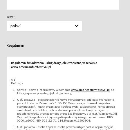
Język:
polski
Regulamin
Regulamin świadczenia usług drogą elektroniczną w serwisie
www.americanfilmfestival.pl
§ 1
Definicje
Serwis – serwis internetowy w domenie
www.americanfilmfestival.pl
, do
którego prawa przysługują Usługodawcy;
Usługodawca – Stowarzyszenie Nowe Horyzonty z siedzibą w Warszawie
przy ul. Ludwika Zamenhofa 1, 00-153 Warszawa, wpisane do rejestru
stowarzyszeń, innych organizacji społecznych i zawodowych, fundacji oraz
samodzielnych publicznych zakładów opieki zdrowotnej i do rejestru
przedsiębiorców prowadzonego przez Sąd Rejonowy dla m.st. Warszawy, XII
Wydział Gospodarczy Krajowego Rejestru Sądowego pod numerem KRS:
0000162000, NIP: 525-22-71-014, Regon: 015503904;
Usługobiorca – osoba fizyczna, osoba prawna lub jednostka organizacyjna