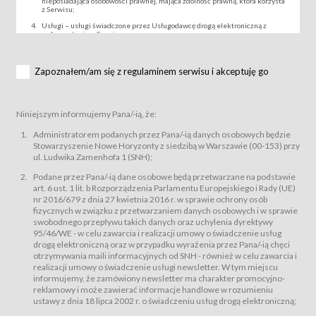
nieposiadająca osobowości prawnej, mająca zdolność prawną, która korzysta
z Serwisu;
Usługi – usługi świadczone przez Usługodawcę drogą elektroniczną z
wykorzystaniem Serwisu;
Wydarzenie – organizowany przez Usługodawcę festiwal filmowy, koncert
lub inna impreza, w której można uczestniczyć nabywając Karnet lub/i Bilet
za pośrednictwem Serwisu;
Zapoznałem/am się z regulaminem serwisu i akceptuję go
Karnety – wybrane dokumenty potwierdzające zawarcie umowy z
Usługodawcą i uprawniające do wzięcia udziału w Wydarzeniu,
przewidziane przez Usługodawcę dla danego Wydarzenia, tj. uprawniające
do uczestnictwa w seansach na festiwalach filmowych lub/i sprzedawane
Niniejszym informujemy Pana/-ią, że:
podmiotom z branży mediów i filmowej (Akredytacje);
Bilety – wybrane dokumenty potwierdzające zawarcie umowy z
Administratorem podanych przez Pana/-ią danych osobowych będzie
Usługodawcą i uprawniające do wzięcia udziału w Wydarzeniu,
Stowarzyszenie Nowe Horyzonty z siedzibą w Warszawie (00-153) przy
przewidziane przez Usługodawcę dla danego Wydarzenia, tj. uprawniające
ul. Ludwika Zamenhofa 1 (SNH);
do uczestnictwa w wielu albo w pojedynczych seansach filmowych,
wydarzeniach specjalnych i koncertach;
Podane przez Pana/-ią dane osobowe będą przetwarzane na podstawie
Sklep – sklep internetowy prowadzony przez Usługodawcę w Serwisie;
art. 6 ust. 1 lit. b Rozporządzenia Parlamentu Europejskiego i Rady (UE)
Regulamin – niniejszy regulamin.
nr 2016/679 z dnia 27 kwietnia 2016 r. w sprawie ochrony osób
fizycznych w związku z przetwarzaniem danych osobowych i w sprawie
§ 2
swobodnego przepływu takich danych oraz uchylenia dyrektywy
Postanowienia ogólne
95/46/WE - w celu zawarcia i realizacji umowy o świadczenie usług
Regulamin określa zasady:
drogą elektroniczną oraz w przypadku wyrażenia przez Pana/-ią chęci
świadczenia Usługobiorcom Usług przez Usługodawcę, z
otrzymywania maili informacyjnych od SNH - również w celu zawarcia i
zastrzeżeniem usług, o których mowa w ust. 2 pkt. 4 i 5 poniżej, których
realizacji umowy o świadczenie usługi newsletter. W tym miejscu
zasady świadczenia precyzują odrębne regulaminy,
informujemy, że zamówiony newsletter ma charakter promocyjno-
przetwarzania przez Usługodawcę danych osobowych Usługobiorców
reklamowy i może zawierać informacje handlowe w rozumieniu
będących osobami fizycznymi.
ustawy z dnia 18 lipca 2002 r. o świadczeniu usług drogą elektroniczną;
Usługodawca świadczy w szczególności następujące Usługi:Usługodawca