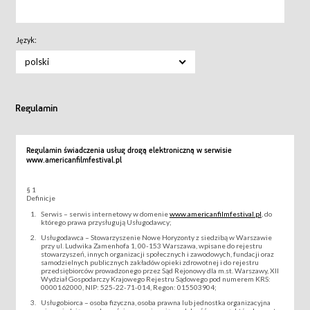
Język:
polski
Regulamin
Regulamin świadczenia usług drogą elektroniczną w serwisie
www.americanfilmfestival.pl
§ 1
Definicje
Serwis – serwis internetowy w domenie
www.americanfilmfestival.pl
, do
którego prawa przysługują Usługodawcy;
Usługodawca – Stowarzyszenie Nowe Horyzonty z siedzibą w Warszawie
przy ul. Ludwika Zamenhofa 1, 00-153 Warszawa, wpisane do rejestru
stowarzyszeń, innych organizacji społecznych i zawodowych, fundacji oraz
samodzielnych publicznych zakładów opieki zdrowotnej i do rejestru
przedsiębiorców prowadzonego przez Sąd Rejonowy dla m.st. Warszawy, XII
Wydział Gospodarczy Krajowego Rejestru Sądowego pod numerem KRS:
0000162000, NIP: 525-22-71-014, Regon: 015503904;
Usługobiorca – osoba fizyczna, osoba prawna lub jednostka organizacyjna