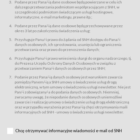
świadczy Usługi drogą elektroniczną w rozumieniu ustawy z dnia 18 lipca
Podane przez Pana/-ią dane osobowe będą powierzane w celu ich
2002 r. o świadczeniu usług drogą elektroniczną (Dz.U. z 2002 r., Nr 144, poz.
dalszego przetwarzania podmiotom współpracującym z SNH, w
1204, z późń. zm.). Usługi świadczone są nieodpłatnie.
szczególności podmiotom świadczącym usługi hostingowe,
usługę przeglądania i odczytywania przez Usługobiorców materiałów
informatyczne, e-mail marketingu, prawne itp.;
zamieszczanych w Serwisie,
Podane przez Pana/-ią dane osobowe będą przechowywane przez
usługę utrzymywania konta użytkownika w Serwisie,
okres 3 lat po zakończeniu świadczenia usług;
usługę newsletter,
Przysługuje Panu/-i prawo do żądania od SNH dostępu do Pana/-i
usługę zawierania na odległość umów nabycia Karnetów i Biletów,
danych osobowych, ich sprostowania, usunięcia lub ograniczenia
usługę zawierania na odległość umów sprzedaży w Sklepie.
przetwarzania oraz prawo do przenoszenia danych;
Usługodawca świadczy Usługi drogą elektroniczną w rozumieniu ustawy z
Przysługuje Panu/-i prawo wniesienia skargi do organu nadzorczego, tj.
dnia 18 lipca 2002 r. o świadczeniu usług drogą elektroniczną (Dz.U. z 2002
r., Nr 144, poz. 1204, z późń. zm.). Usługi świadczone są nieodpłatnie.
do Prezesa Urzędu Ochrony Danych Osobowych w związku z
przetwarzaniem Pana/-i danych osobowych przez SNH;
Na zasadach określonych w Regulaminie dostęp do Serwisu jest otwarty dla
każdego kto posiada możliwość połączenia z publiczną siecią Internet.
Podanie przez Pana/-ią danych osobowy jest warunkiem zawarcia
Usługobiorca przed rozpoczęciem korzystania z Serwisu jest zobowiązany
pomiędzy Panem/-ią a SNH umowy o świadczenie usług drogą
zapoznać się z Regulaminem. Założenie konta w Serwisie oraz zamówienie
elektroniczną, w tym umowy o świadczeniu usługi newsletter. Nie jest
usługi newsletter za pośrednictwem przeznaczonego do tego formularza
zamieszczonego na stronach Serwisu dostępnych dla wszystkich
Pan/-i zobowiązany/-a do podania danych osobowych. Niemniej,
Usługobiorców wymaga akceptacji postanowień Regulaminu.
zwracamy uwagę, że niepodanie danych osobowych uniemożliwi
Usługobiorca zobowiązany jest do przestrzegania postanowień Regulaminu
zawarcie i realizację umowy o świadczenie usług drogą elektroniczną
od chwili rozpoczęcia korzystania z Serwisu.
oraz w przypadku wyrażenia przez Pana/-ią chęci otrzymywania maili
informacyjnych od SNH - umowy o świadczeniu usługi newsletter.
Regulamin jest udostępniony Usługobiorcom nieodpłatnie za
pośrednictwem Serwisu w formie, która umożliwia jego pobranie,
utrwalenie i wydrukowanie.
§ 3
Chcę otrzymywać informacyjne wiadomości e-mail od SNH
Warunki techniczne korzystania z Usług
W celu prawidłowego i pełnego korzystania z Usług, Usługobiorcy powinni