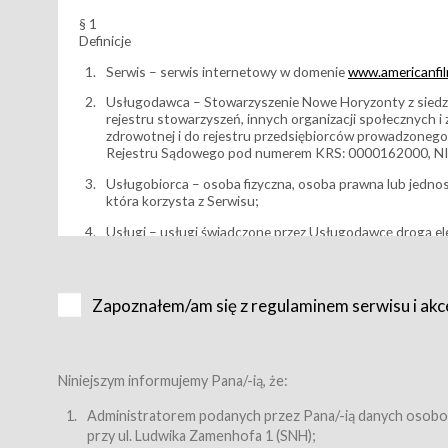
§ 1
Definicje
Serwis – serwis internetowy w domenie
www.americanfilm
Usługodawca – Stowarzyszenie Nowe Horyzonty z siedzi
rejestru stowarzyszeń, innych organizacji społecznych 
zdrowotnej i do rejestru przedsiębiorców prowadzonego
Rejestru Sądowego pod numerem KRS: 0000162000, NI
Usługobiorca – osoba fizyczna, osoba prawna lub jedno
która korzysta z Serwisu;
Usługi – usługi świadczone przez Usługodawcę drogą el
Wydarzenie – organizowany przez Usługodawcę festiwal 
Karnet lub/i Bilet za pośrednictwem Serwisu;
Zapoznałem/am się z regulaminem serwisu i akc
Karnety – wybrane dokumenty potwierdzające zawarcie 
przewidziane przez Usługodawcę dla danego Wydarzenia, 
sprzedawane podmiotom z branży mediów i filmowej (Akr
Bilety – wybrane dokumenty potwierdzające zawarcie um
Niniejszym informujemy Pana/-ią, że:
przewidziane przez Usługodawcę dla danego Wydarzenia,
filmowych, wydarzeniach specjalnych i koncertach;
Administratorem podanych przez Pana/-ią danych osobo
przy ul. Ludwika Zamenhofa 1 (SNH);
Sklep – sklep internetowy prowadzony przez Usługodawc