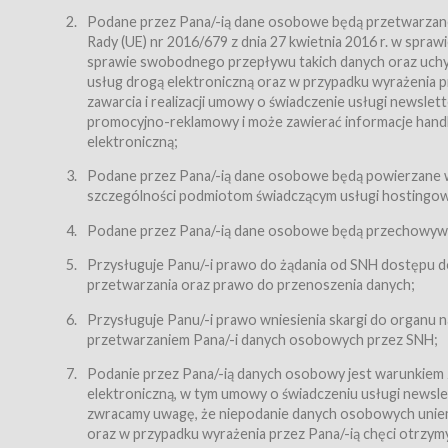
Regulamin – niniejszy regulamin.
Podane przez Pana/-ią dane osobowe będą przetwarzane n
Rady (UE) nr 2016/679 z dnia 27 kwietnia 2016 r. w spr
§ 2
sprawie swobodnego przepływu takich danych oraz uchyle
Postanowienia ogólne
usług drogą elektroniczną oraz w przypadku wyrażenia pr
Regulamin określa zasady:
zawarcia i realizacji umowy o świadczenie usługi newsle
promocyjno-reklamowy i może zawierać informacje handlo
świadczenia Usługobiorcom Usług przez Usługodawcę,
elektroniczną;
zasady świadczenia precyzują odrębne regulaminy,
Podane przez Pana/-ią dane osobowe będą powierzane w
przetwarzania przez Usługodawcę danych osobowy
szczególności podmiotom świadczącym usługi hostingowe,
Usługodawca świadczy w szczególności następujące Usł
dnia 18 lipca 2002 r. o świadczeniu usług drogą elektroni
Podane przez Pana/-ią dane osobowe będą przechowywan
nieodpłatnie.
Przysługuje Panu/-i prawo do żądania od SNH dostępu do
usługę przeglądania i odczytywania przez Usługobi
przetwarzania oraz prawo do przenoszenia danych;
usługę utrzymywania konta użytkownika w Serwisie
Przysługuje Panu/-i prawo wniesienia skargi do organu
usługę newsletter,
przetwarzaniem Pana/-i danych osobowych przez SNH;
usługę zawierania na odległość umów nabycia Karne
Podanie przez Pana/-ią danych osobowy jest warunkiem
elektroniczną, w tym umowy o świadczeniu usługi newslet
usługę zawierania na odległość umów sprzedaży w S
zwracamy uwagę, że niepodanie danych osobowych uniemoż
Usługodawca świadczy Usługi drogą elektroniczną w rozu
oraz w przypadku wyrażenia przez Pana/-ią chęci otrzym
(Dz.U. z 2002 r., Nr 144, poz. 1204, z późń. zm.). Usługi 