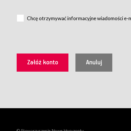
Na zasadach określonych w Regulaminie dostęp do Serwis
Internet.
Chcę otrzymywać informacyjne wiadomości e-
Usługobiorca przed rozpoczęciem korzystania z Serwisu 
zamówienie usługi newsletter za pośrednictwem przezn
dla wszystkich Usługobiorców wymaga akceptacji post
Usługobiorca zobowiązany jest do przestrzegania postan
Regulamin jest udostępniony Usługobiorcom nieodpłatni
utrwalenie i wydrukowanie.
§ 3
Warunki techniczne korzystania z Usług
W celu prawidłowego i pełnego korzystania z Usług, U
urządzeniem mającym dostęp do sieci Internet;
przeglądarką Firefox 8.0 lub wyższą, Chrome 11 lub 
parametrach.
Korzystanie ze wszystkich aplikacji Serwisu może być uz
§ 4
Zawarcie umowy o świadczenie Usług
© Stowarzyszenie Nowe Horyzonty