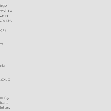
iego i
wych i w
czenie
ż w celu
rogą
ych
 w
wy z
nia
ązku z
mniej,
iczną
iczną
letter.