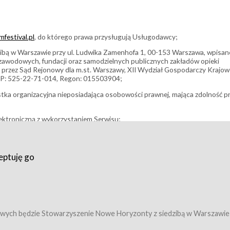
festival.pl
, do którego prawa przysługują Usługodawcy;
bą w Warszawie przy ul. Ludwika Zamenhofa 1, 00-153 Warszawa, wpisan
i zawodowych, fundacji oraz samodzielnych publicznych zakładów opieki
 przez Sąd Rejonowy dla m.st. Warszawy, XII Wydział Gospodarczy Krajo
P: 525-22-71-014, Regon: 015503904;
stka organizacyjna nieposiadająca osobowości prawnej, mająca zdolność p
ektroniczną z wykorzystaniem Serwisu;
filmowy, koncert lub inna impreza, w której można uczestniczyć nabywają
eptuję go
umowy z Usługodawcą i uprawniające do wzięcia udziału w Wydarzeniu,
tj. uprawniające do uczestnictwa w seansach na festiwalach filmowych lu
edytacje);
owy z Usługodawcą i uprawniające do wzięcia udziału w Wydarzeniu,
 tj. uprawniające do uczestnictwa w wielu albo w pojedynczych seansach
wych będzie Stowarzyszenie Nowe Horyzonty z siedzibą w Warszawie
ę w Serwisie;