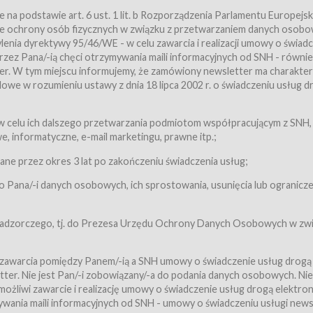
a podstawie art. 6 ust. 1 lit. b Rozporządzenia Parlamentu Europejsk
awie ochrony osób fizycznych w związku z przetwarzaniem danych osobo
nia dyrektywy 95/46/WE - w celu zawarcia i realizacji umowy o świad
zez Pana/-ią chęci otrzymywania maili informacyjnych od SNH - równie
tter. W tym miejscu informujemy, że zamówiony newsletter ma charakter
we w rozumieniu ustawy z dnia 18 lipca 2002 r. o świadczeniu usług d
 z zastrzeżeniem usług, o których mowa w ust. 2 pkt. 4 i 5 poniżej, któr
 celu ich dalszego przetwarzania podmiotom współpracującym z SNH,
ch Usługobiorców będących osobami fizycznymi.
 informatyczne, e-mail marketingu, prawne itp.;
ugi:Usługodawca świadczy Usługi drogą elektroniczną w rozumieniu usta
czną (Dz.U. z 2002 r., Nr 144, poz. 1204, z późń. zm.). Usługi świadczone są
e przez okres 3 lat po zakończeniu świadczenia usług;
 Pana/-i danych osobowych, ich sprostowania, usunięcia lub ogranicze
orców materiałów zamieszczanych w Serwisie,
,
 nadzorczego, tj. do Prezesa Urzędu Ochrony Danych Osobowych w zwi
tów i Biletów,
 zawarcia pomiędzy Panem/-ią a SNH umowy o świadczenie usług drogą
ter. Nie jest Pan/-i zobowiązany/-a do podania danych osobowych. Nie
klepie.
liwi zawarcie i realizację umowy o świadczenie usług drogą elektron
mieniu ustawy z dnia 18 lipca 2002 r. o świadczeniu usług drogą elektron
ywania maili informacyjnych od SNH - umowy o świadczeniu usługi news
świadczone są nieodpłatnie.