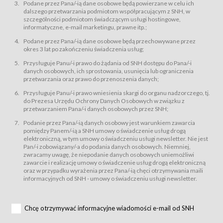
świadczy Usługi drogą elektroniczną w rozumieniu ustawy z dnia 18 lipca
Podane przez Pana/-ią dane osobowe będą powierzane w celu ich
2002 r. o świadczeniu usług drogą elektroniczną (Dz.U. z 2002 r., Nr 144, poz.
dalszego przetwarzania podmiotom współpracującym z SNH, w
1204, z późń. zm.). Usługi świadczone są nieodpłatnie.
szczególności podmiotom świadczącym usługi hostingowe,
usługę przeglądania i odczytywania przez Usługobiorców materiałów
informatyczne, e-mail marketingu, prawne itp.;
zamieszczanych w Serwisie,
Podane przez Pana/-ią dane osobowe będą przechowywane przez
usługę utrzymywania konta użytkownika w Serwisie,
okres 3 lat po zakończeniu świadczenia usług;
usługę newsletter,
Przysługuje Panu/-i prawo do żądania od SNH dostępu do Pana/-i
usługę zawierania na odległość umów nabycia Karnetów i Biletów,
danych osobowych, ich sprostowania, usunięcia lub ograniczenia
usługę zawierania na odległość umów sprzedaży w Sklepie.
przetwarzania oraz prawo do przenoszenia danych;
Usługodawca świadczy Usługi drogą elektroniczną w rozumieniu ustawy z
Przysługuje Panu/-i prawo wniesienia skargi do organu nadzorczego, tj.
dnia 18 lipca 2002 r. o świadczeniu usług drogą elektroniczną (Dz.U. z 2002
r., Nr 144, poz. 1204, z późń. zm.). Usługi świadczone są nieodpłatnie.
do Prezesa Urzędu Ochrony Danych Osobowych w związku z
przetwarzaniem Pana/-i danych osobowych przez SNH;
Na zasadach określonych w Regulaminie dostęp do Serwisu jest otwarty dla
każdego kto posiada możliwość połączenia z publiczną siecią Internet.
Podanie przez Pana/-ią danych osobowy jest warunkiem zawarcia
Usługobiorca przed rozpoczęciem korzystania z Serwisu jest zobowiązany
pomiędzy Panem/-ią a SNH umowy o świadczenie usług drogą
zapoznać się z Regulaminem. Założenie konta w Serwisie oraz zamówienie
elektroniczną, w tym umowy o świadczeniu usługi newsletter. Nie jest
usługi newsletter za pośrednictwem przeznaczonego do tego formularza
zamieszczonego na stronach Serwisu dostępnych dla wszystkich
Pan/-i zobowiązany/-a do podania danych osobowych. Niemniej,
Usługobiorców wymaga akceptacji postanowień Regulaminu.
zwracamy uwagę, że niepodanie danych osobowych uniemożliwi
Usługobiorca zobowiązany jest do przestrzegania postanowień Regulaminu
zawarcie i realizację umowy o świadczenie usług drogą elektroniczną
od chwili rozpoczęcia korzystania z Serwisu.
oraz w przypadku wyrażenia przez Pana/-ią chęci otrzymywania maili
informacyjnych od SNH - umowy o świadczeniu usługi newsletter.
Regulamin jest udostępniony Usługobiorcom nieodpłatnie za
pośrednictwem Serwisu w formie, która umożliwia jego pobranie,
utrwalenie i wydrukowanie.
§ 3
Chcę otrzymywać informacyjne wiadomości e-mail od SNH
Warunki techniczne korzystania z Usług
W celu prawidłowego i pełnego korzystania z Usług, Usługobiorcy powinni