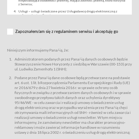
nieposiadająca osobowości prawnej, mająca zdolność prawną, która korzysta
z Serwisu;
Usługi – usługi świadczone przez Usługodawcę drogą elektroniczną z
wykorzystaniem Serwisu;
Wydarzenie – organizowany przez Usługodawcę festiwal filmowy, koncert
lub inna impreza, w której można uczestniczyć nabywając Karnet lub/i Bilet
za pośrednictwem Serwisu;
Zapoznałem/am się z regulaminem serwisu i akceptuję go
Karnety – wybrane dokumenty potwierdzające zawarcie umowy z
Usługodawcą i uprawniające do wzięcia udziału w Wydarzeniu,
przewidziane przez Usługodawcę dla danego Wydarzenia, tj. uprawniające
do uczestnictwa w seansach na festiwalach filmowych lub/i sprzedawane
Niniejszym informujemy Pana/-ią, że:
podmiotom z branży mediów i filmowej (Akredytacje);
Bilety – wybrane dokumenty potwierdzające zawarcie umowy z
Administratorem podanych przez Pana/-ią danych osobowych będzie
Usługodawcą i uprawniające do wzięcia udziału w Wydarzeniu,
Stowarzyszenie Nowe Horyzonty z siedzibą w Warszawie (00-153) przy
przewidziane przez Usługodawcę dla danego Wydarzenia, tj. uprawniające
ul. Ludwika Zamenhofa 1 (SNH);
do uczestnictwa w wielu albo w pojedynczych seansach filmowych,
wydarzeniach specjalnych i koncertach;
Podane przez Pana/-ią dane osobowe będą przetwarzane na podstawie
Sklep – sklep internetowy prowadzony przez Usługodawcę w Serwisie;
art. 6 ust. 1 lit. b Rozporządzenia Parlamentu Europejskiego i Rady (UE)
Regulamin – niniejszy regulamin.
nr 2016/679 z dnia 27 kwietnia 2016 r. w sprawie ochrony osób
fizycznych w związku z przetwarzaniem danych osobowych i w sprawie
§ 2
swobodnego przepływu takich danych oraz uchylenia dyrektywy
Postanowienia ogólne
95/46/WE - w celu zawarcia i realizacji umowy o świadczenie usług
Regulamin określa zasady:
drogą elektroniczną oraz w przypadku wyrażenia przez Pana/-ią chęci
świadczenia Usługobiorcom Usług przez Usługodawcę, z
otrzymywania maili informacyjnych od SNH - również w celu zawarcia i
zastrzeżeniem usług, o których mowa w ust. 2 pkt. 4 i 5 poniżej, których
realizacji umowy o świadczenie usługi newsletter. W tym miejscu
zasady świadczenia precyzują odrębne regulaminy,
informujemy, że zamówiony newsletter ma charakter promocyjno-
przetwarzania przez Usługodawcę danych osobowych Usługobiorców
reklamowy i może zawierać informacje handlowe w rozumieniu
będących osobami fizycznymi.
ustawy z dnia 18 lipca 2002 r. o świadczeniu usług drogą elektroniczną;
Usługodawca świadczy w szczególności następujące Usługi:Usługodawca