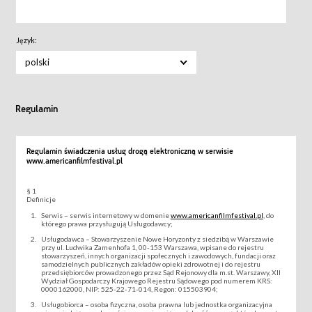
Język:
polski
Regulamin
Regulamin świadczenia usług drogą elektroniczną w serwisie
www.americanfilmfestival.pl
§ 1
Definicje
Serwis – serwis internetowy w domenie
www.americanfilmfestival.pl
, do
którego prawa przysługują Usługodawcy;
Usługodawca – Stowarzyszenie Nowe Horyzonty z siedzibą w Warszawie
przy ul. Ludwika Zamenhofa 1, 00-153 Warszawa, wpisane do rejestru
stowarzyszeń, innych organizacji społecznych i zawodowych, fundacji oraz
samodzielnych publicznych zakładów opieki zdrowotnej i do rejestru
przedsiębiorców prowadzonego przez Sąd Rejonowy dla m.st. Warszawy, XII
Wydział Gospodarczy Krajowego Rejestru Sądowego pod numerem KRS:
0000162000, NIP: 525-22-71-014, Regon: 015503904;
Usługobiorca – osoba fizyczna, osoba prawna lub jednostka organizacyjna