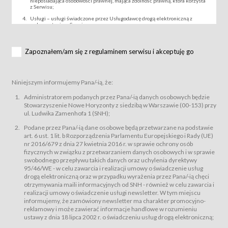
nieposiadająca osobowości prawnej, mająca zdolność prawną, która korzysta
z Serwisu;
Usługi – usługi świadczone przez Usługodawcę drogą elektroniczną z
wykorzystaniem Serwisu;
Wydarzenie – organizowany przez Usługodawcę festiwal filmowy, koncert
lub inna impreza, w której można uczestniczyć nabywając Karnet lub/i Bilet
za pośrednictwem Serwisu;
Zapoznałem/am się z regulaminem serwisu i akceptuję go
Karnety – wybrane dokumenty potwierdzające zawarcie umowy z
Usługodawcą i uprawniające do wzięcia udziału w Wydarzeniu,
przewidziane przez Usługodawcę dla danego Wydarzenia, tj. uprawniające
do uczestnictwa w seansach na festiwalach filmowych lub/i sprzedawane
Niniejszym informujemy Pana/-ią, że:
podmiotom z branży mediów i filmowej (Akredytacje);
Bilety – wybrane dokumenty potwierdzające zawarcie umowy z
Administratorem podanych przez Pana/-ią danych osobowych będzie
Usługodawcą i uprawniające do wzięcia udziału w Wydarzeniu,
Stowarzyszenie Nowe Horyzonty z siedzibą w Warszawie (00-153) przy
przewidziane przez Usługodawcę dla danego Wydarzenia, tj. uprawniające
ul. Ludwika Zamenhofa 1 (SNH);
do uczestnictwa w wielu albo w pojedynczych seansach filmowych,
wydarzeniach specjalnych i koncertach;
Podane przez Pana/-ią dane osobowe będą przetwarzane na podstawie
Sklep – sklep internetowy prowadzony przez Usługodawcę w Serwisie;
art. 6 ust. 1 lit. b Rozporządzenia Parlamentu Europejskiego i Rady (UE)
Regulamin – niniejszy regulamin.
nr 2016/679 z dnia 27 kwietnia 2016 r. w sprawie ochrony osób
fizycznych w związku z przetwarzaniem danych osobowych i w sprawie
§ 2
swobodnego przepływu takich danych oraz uchylenia dyrektywy
Postanowienia ogólne
95/46/WE - w celu zawarcia i realizacji umowy o świadczenie usług
Regulamin określa zasady:
drogą elektroniczną oraz w przypadku wyrażenia przez Pana/-ią chęci
świadczenia Usługobiorcom Usług przez Usługodawcę, z
otrzymywania maili informacyjnych od SNH - również w celu zawarcia i
zastrzeżeniem usług, o których mowa w ust. 2 pkt. 4 i 5 poniżej, których
realizacji umowy o świadczenie usługi newsletter. W tym miejscu
zasady świadczenia precyzują odrębne regulaminy,
informujemy, że zamówiony newsletter ma charakter promocyjno-
przetwarzania przez Usługodawcę danych osobowych Usługobiorców
reklamowy i może zawierać informacje handlowe w rozumieniu
będących osobami fizycznymi.
ustawy z dnia 18 lipca 2002 r. o świadczeniu usług drogą elektroniczną;
Usługodawca świadczy w szczególności następujące Usługi:Usługodawca