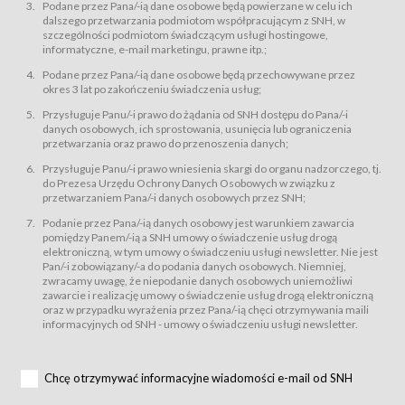
świadczy Usługi drogą elektroniczną w rozumieniu ustawy z dnia 18 lipca
Podane przez Pana/-ią dane osobowe będą powierzane w celu ich
2002 r. o świadczeniu usług drogą elektroniczną (Dz.U. z 2002 r., Nr 144, poz.
dalszego przetwarzania podmiotom współpracującym z SNH, w
1204, z późń. zm.). Usługi świadczone są nieodpłatnie.
szczególności podmiotom świadczącym usługi hostingowe,
usługę przeglądania i odczytywania przez Usługobiorców materiałów
informatyczne, e-mail marketingu, prawne itp.;
zamieszczanych w Serwisie,
Podane przez Pana/-ią dane osobowe będą przechowywane przez
usługę utrzymywania konta użytkownika w Serwisie,
okres 3 lat po zakończeniu świadczenia usług;
usługę newsletter,
Przysługuje Panu/-i prawo do żądania od SNH dostępu do Pana/-i
usługę zawierania na odległość umów nabycia Karnetów i Biletów,
danych osobowych, ich sprostowania, usunięcia lub ograniczenia
usługę zawierania na odległość umów sprzedaży w Sklepie.
przetwarzania oraz prawo do przenoszenia danych;
Usługodawca świadczy Usługi drogą elektroniczną w rozumieniu ustawy z
Przysługuje Panu/-i prawo wniesienia skargi do organu nadzorczego, tj.
dnia 18 lipca 2002 r. o świadczeniu usług drogą elektroniczną (Dz.U. z 2002
r., Nr 144, poz. 1204, z późń. zm.). Usługi świadczone są nieodpłatnie.
do Prezesa Urzędu Ochrony Danych Osobowych w związku z
przetwarzaniem Pana/-i danych osobowych przez SNH;
Na zasadach określonych w Regulaminie dostęp do Serwisu jest otwarty dla
każdego kto posiada możliwość połączenia z publiczną siecią Internet.
Podanie przez Pana/-ią danych osobowy jest warunkiem zawarcia
Usługobiorca przed rozpoczęciem korzystania z Serwisu jest zobowiązany
pomiędzy Panem/-ią a SNH umowy o świadczenie usług drogą
zapoznać się z Regulaminem. Założenie konta w Serwisie oraz zamówienie
elektroniczną, w tym umowy o świadczeniu usługi newsletter. Nie jest
usługi newsletter za pośrednictwem przeznaczonego do tego formularza
zamieszczonego na stronach Serwisu dostępnych dla wszystkich
Pan/-i zobowiązany/-a do podania danych osobowych. Niemniej,
Usługobiorców wymaga akceptacji postanowień Regulaminu.
zwracamy uwagę, że niepodanie danych osobowych uniemożliwi
Usługobiorca zobowiązany jest do przestrzegania postanowień Regulaminu
zawarcie i realizację umowy o świadczenie usług drogą elektroniczną
od chwili rozpoczęcia korzystania z Serwisu.
oraz w przypadku wyrażenia przez Pana/-ią chęci otrzymywania maili
informacyjnych od SNH - umowy o świadczeniu usługi newsletter.
Regulamin jest udostępniony Usługobiorcom nieodpłatnie za
pośrednictwem Serwisu w formie, która umożliwia jego pobranie,
utrwalenie i wydrukowanie.
§ 3
Chcę otrzymywać informacyjne wiadomości e-mail od SNH
Warunki techniczne korzystania z Usług
W celu prawidłowego i pełnego korzystania z Usług, Usługobiorcy powinni