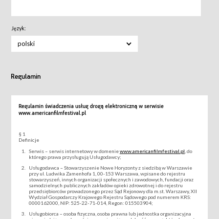
Język:
polski
Regulamin
Regulamin świadczenia usług drogą elektroniczną w serwisie
www.americanfilmfestival.pl
§ 1
Definicje
Serwis – serwis internetowy w domenie
www.americanfilmfestival.pl
, do
którego prawa przysługują Usługodawcy;
Usługodawca – Stowarzyszenie Nowe Horyzonty z siedzibą w Warszawie
przy ul. Ludwika Zamenhofa 1, 00-153 Warszawa, wpisane do rejestru
stowarzyszeń, innych organizacji społecznych i zawodowych, fundacji oraz
samodzielnych publicznych zakładów opieki zdrowotnej i do rejestru
przedsiębiorców prowadzonego przez Sąd Rejonowy dla m.st. Warszawy, XII
Wydział Gospodarczy Krajowego Rejestru Sądowego pod numerem KRS:
0000162000, NIP: 525-22-71-014, Regon: 015503904;
Usługobiorca – osoba fizyczna, osoba prawna lub jednostka organizacyjna