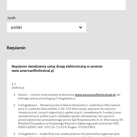
Język:
polski
Regulamin
Regulamin świadczenia usług drogą elektroniczną w serwisie
www.americanfilmfestival.pl
§ 1
Definicje
Serwis – serwis internetowy w domenie
www.americanfilmfestival.pl
, do
którego prawa przysługują Usługodawcy;
Usługodawca – Stowarzyszenie Nowe Horyzonty z siedzibą w Warszawie
przy ul. Ludwika Zamenhofa 1, 00-153 Warszawa, wpisane do rejestru
stowarzyszeń, innych organizacji społecznych i zawodowych, fundacji oraz
samodzielnych publicznych zakładów opieki zdrowotnej i do rejestru
przedsiębiorców prowadzonego przez Sąd Rejonowy dla m.st. Warszawy, XII
Wydział Gospodarczy Krajowego Rejestru Sądowego pod numerem KRS:
0000162000, NIP: 525-22-71-014, Regon: 015503904;
Usługobiorca – osoba fizyczna, osoba prawna lub jednostka organizacyjna