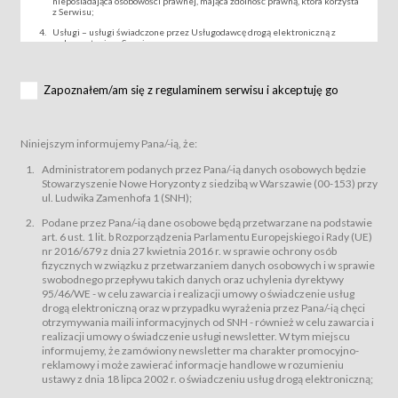
nieposiadająca osobowości prawnej, mająca zdolność prawną, która korzysta
z Serwisu;
Usługi – usługi świadczone przez Usługodawcę drogą elektroniczną z
wykorzystaniem Serwisu;
Wydarzenie – organizowany przez Usługodawcę festiwal filmowy, koncert
lub inna impreza, w której można uczestniczyć nabywając Karnet lub/i Bilet
za pośrednictwem Serwisu;
Zapoznałem/am się z regulaminem serwisu i akceptuję go
Karnety – wybrane dokumenty potwierdzające zawarcie umowy z
Usługodawcą i uprawniające do wzięcia udziału w Wydarzeniu,
przewidziane przez Usługodawcę dla danego Wydarzenia, tj. uprawniające
do uczestnictwa w seansach na festiwalach filmowych lub/i sprzedawane
Niniejszym informujemy Pana/-ią, że:
podmiotom z branży mediów i filmowej (Akredytacje);
Bilety – wybrane dokumenty potwierdzające zawarcie umowy z
Administratorem podanych przez Pana/-ią danych osobowych będzie
Usługodawcą i uprawniające do wzięcia udziału w Wydarzeniu,
Stowarzyszenie Nowe Horyzonty z siedzibą w Warszawie (00-153) przy
przewidziane przez Usługodawcę dla danego Wydarzenia, tj. uprawniające
ul. Ludwika Zamenhofa 1 (SNH);
do uczestnictwa w wielu albo w pojedynczych seansach filmowych,
wydarzeniach specjalnych i koncertach;
Podane przez Pana/-ią dane osobowe będą przetwarzane na podstawie
Sklep – sklep internetowy prowadzony przez Usługodawcę w Serwisie;
art. 6 ust. 1 lit. b Rozporządzenia Parlamentu Europejskiego i Rady (UE)
Regulamin – niniejszy regulamin.
nr 2016/679 z dnia 27 kwietnia 2016 r. w sprawie ochrony osób
fizycznych w związku z przetwarzaniem danych osobowych i w sprawie
§ 2
swobodnego przepływu takich danych oraz uchylenia dyrektywy
Postanowienia ogólne
95/46/WE - w celu zawarcia i realizacji umowy o świadczenie usług
Regulamin określa zasady:
drogą elektroniczną oraz w przypadku wyrażenia przez Pana/-ią chęci
świadczenia Usługobiorcom Usług przez Usługodawcę, z
otrzymywania maili informacyjnych od SNH - również w celu zawarcia i
zastrzeżeniem usług, o których mowa w ust. 2 pkt. 4 i 5 poniżej, których
realizacji umowy o świadczenie usługi newsletter. W tym miejscu
zasady świadczenia precyzują odrębne regulaminy,
informujemy, że zamówiony newsletter ma charakter promocyjno-
przetwarzania przez Usługodawcę danych osobowych Usługobiorców
reklamowy i może zawierać informacje handlowe w rozumieniu
będących osobami fizycznymi.
ustawy z dnia 18 lipca 2002 r. o świadczeniu usług drogą elektroniczną;
Usługodawca świadczy w szczególności następujące Usługi:Usługodawca