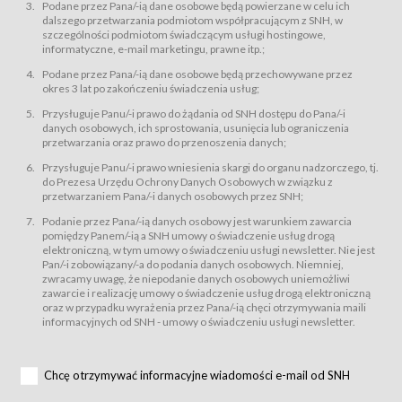
świadczy Usługi drogą elektroniczną w rozumieniu ustawy z dnia 18 lipca
Podane przez Pana/-ią dane osobowe będą powierzane w celu ich
2002 r. o świadczeniu usług drogą elektroniczną (Dz.U. z 2002 r., Nr 144, poz.
dalszego przetwarzania podmiotom współpracującym z SNH, w
1204, z późń. zm.). Usługi świadczone są nieodpłatnie.
szczególności podmiotom świadczącym usługi hostingowe,
usługę przeglądania i odczytywania przez Usługobiorców materiałów
informatyczne, e-mail marketingu, prawne itp.;
zamieszczanych w Serwisie,
Podane przez Pana/-ią dane osobowe będą przechowywane przez
usługę utrzymywania konta użytkownika w Serwisie,
okres 3 lat po zakończeniu świadczenia usług;
usługę newsletter,
Przysługuje Panu/-i prawo do żądania od SNH dostępu do Pana/-i
usługę zawierania na odległość umów nabycia Karnetów i Biletów,
danych osobowych, ich sprostowania, usunięcia lub ograniczenia
usługę zawierania na odległość umów sprzedaży w Sklepie.
przetwarzania oraz prawo do przenoszenia danych;
Usługodawca świadczy Usługi drogą elektroniczną w rozumieniu ustawy z
Przysługuje Panu/-i prawo wniesienia skargi do organu nadzorczego, tj.
dnia 18 lipca 2002 r. o świadczeniu usług drogą elektroniczną (Dz.U. z 2002
r., Nr 144, poz. 1204, z późń. zm.). Usługi świadczone są nieodpłatnie.
do Prezesa Urzędu Ochrony Danych Osobowych w związku z
przetwarzaniem Pana/-i danych osobowych przez SNH;
Na zasadach określonych w Regulaminie dostęp do Serwisu jest otwarty dla
każdego kto posiada możliwość połączenia z publiczną siecią Internet.
Podanie przez Pana/-ią danych osobowy jest warunkiem zawarcia
Usługobiorca przed rozpoczęciem korzystania z Serwisu jest zobowiązany
pomiędzy Panem/-ią a SNH umowy o świadczenie usług drogą
zapoznać się z Regulaminem. Założenie konta w Serwisie oraz zamówienie
elektroniczną, w tym umowy o świadczeniu usługi newsletter. Nie jest
usługi newsletter za pośrednictwem przeznaczonego do tego formularza
zamieszczonego na stronach Serwisu dostępnych dla wszystkich
Pan/-i zobowiązany/-a do podania danych osobowych. Niemniej,
Usługobiorców wymaga akceptacji postanowień Regulaminu.
zwracamy uwagę, że niepodanie danych osobowych uniemożliwi
Usługobiorca zobowiązany jest do przestrzegania postanowień Regulaminu
zawarcie i realizację umowy o świadczenie usług drogą elektroniczną
od chwili rozpoczęcia korzystania z Serwisu.
oraz w przypadku wyrażenia przez Pana/-ią chęci otrzymywania maili
informacyjnych od SNH - umowy o świadczeniu usługi newsletter.
Regulamin jest udostępniony Usługobiorcom nieodpłatnie za
pośrednictwem Serwisu w formie, która umożliwia jego pobranie,
utrwalenie i wydrukowanie.
§ 3
Chcę otrzymywać informacyjne wiadomości e-mail od SNH
Warunki techniczne korzystania z Usług
W celu prawidłowego i pełnego korzystania z Usług, Usługobiorcy powinni