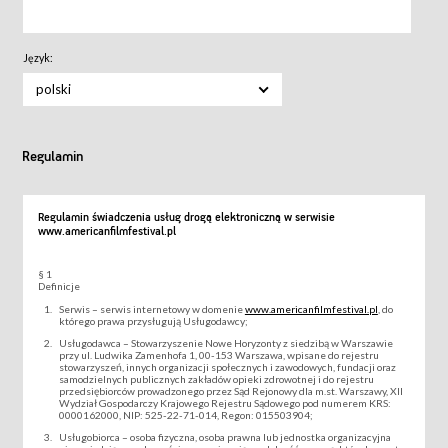
Język:
polski
Regulamin
Regulamin świadczenia usług drogą elektroniczną w serwisie
www.americanfilmfestival.pl
§ 1
Definicje
Serwis – serwis internetowy w domenie
www.americanfilmfestival.pl
, do
którego prawa przysługują Usługodawcy;
Usługodawca – Stowarzyszenie Nowe Horyzonty z siedzibą w Warszawie
przy ul. Ludwika Zamenhofa 1, 00-153 Warszawa, wpisane do rejestru
stowarzyszeń, innych organizacji społecznych i zawodowych, fundacji oraz
samodzielnych publicznych zakładów opieki zdrowotnej i do rejestru
przedsiębiorców prowadzonego przez Sąd Rejonowy dla m.st. Warszawy, XII
Wydział Gospodarczy Krajowego Rejestru Sądowego pod numerem KRS:
0000162000, NIP: 525-22-71-014, Regon: 015503904;
Usługobiorca – osoba fizyczna, osoba prawna lub jednostka organizacyjna