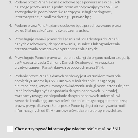
świadczy Usługi drogą elektroniczną w rozumieniu ustawy z dnia 18 lipca
Podane przez Pana/-ią dane osobowe będą powierzane w celu ich
2002 r. o świadczeniu usług drogą elektroniczną (Dz.U. z 2002 r., Nr 144, poz.
dalszego przetwarzania podmiotom współpracującym z SNH, w
1204, z późń. zm.). Usługi świadczone są nieodpłatnie.
szczególności podmiotom świadczącym usługi hostingowe,
usługę przeglądania i odczytywania przez Usługobiorców materiałów
informatyczne, e-mail marketingu, prawne itp.;
zamieszczanych w Serwisie,
Podane przez Pana/-ią dane osobowe będą przechowywane przez
usługę utrzymywania konta użytkownika w Serwisie,
okres 3 lat po zakończeniu świadczenia usług;
usługę newsletter,
Przysługuje Panu/-i prawo do żądania od SNH dostępu do Pana/-i
usługę zawierania na odległość umów nabycia Karnetów i Biletów,
danych osobowych, ich sprostowania, usunięcia lub ograniczenia
usługę zawierania na odległość umów sprzedaży w Sklepie.
przetwarzania oraz prawo do przenoszenia danych;
Usługodawca świadczy Usługi drogą elektroniczną w rozumieniu ustawy z
Przysługuje Panu/-i prawo wniesienia skargi do organu nadzorczego, tj.
dnia 18 lipca 2002 r. o świadczeniu usług drogą elektroniczną (Dz.U. z 2002
r., Nr 144, poz. 1204, z późń. zm.). Usługi świadczone są nieodpłatnie.
do Prezesa Urzędu Ochrony Danych Osobowych w związku z
przetwarzaniem Pana/-i danych osobowych przez SNH;
Na zasadach określonych w Regulaminie dostęp do Serwisu jest otwarty dla
każdego kto posiada możliwość połączenia z publiczną siecią Internet.
Podanie przez Pana/-ią danych osobowy jest warunkiem zawarcia
Usługobiorca przed rozpoczęciem korzystania z Serwisu jest zobowiązany
pomiędzy Panem/-ią a SNH umowy o świadczenie usług drogą
zapoznać się z Regulaminem. Założenie konta w Serwisie oraz zamówienie
elektroniczną, w tym umowy o świadczeniu usługi newsletter. Nie jest
usługi newsletter za pośrednictwem przeznaczonego do tego formularza
zamieszczonego na stronach Serwisu dostępnych dla wszystkich
Pan/-i zobowiązany/-a do podania danych osobowych. Niemniej,
Usługobiorców wymaga akceptacji postanowień Regulaminu.
zwracamy uwagę, że niepodanie danych osobowych uniemożliwi
Usługobiorca zobowiązany jest do przestrzegania postanowień Regulaminu
zawarcie i realizację umowy o świadczenie usług drogą elektroniczną
od chwili rozpoczęcia korzystania z Serwisu.
oraz w przypadku wyrażenia przez Pana/-ią chęci otrzymywania maili
informacyjnych od SNH - umowy o świadczeniu usługi newsletter.
Regulamin jest udostępniony Usługobiorcom nieodpłatnie za
pośrednictwem Serwisu w formie, która umożliwia jego pobranie,
utrwalenie i wydrukowanie.
§ 3
Chcę otrzymywać informacyjne wiadomości e-mail od SNH
Warunki techniczne korzystania z Usług
W celu prawidłowego i pełnego korzystania z Usług, Usługobiorcy powinni