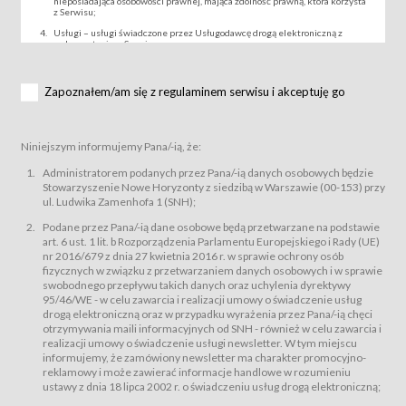
nieposiadająca osobowości prawnej, mająca zdolność prawną, która korzysta
z Serwisu;
Usługi – usługi świadczone przez Usługodawcę drogą elektroniczną z
wykorzystaniem Serwisu;
Wydarzenie – organizowany przez Usługodawcę festiwal filmowy, koncert
lub inna impreza, w której można uczestniczyć nabywając Karnet lub/i Bilet
za pośrednictwem Serwisu;
Zapoznałem/am się z regulaminem serwisu i akceptuję go
Karnety – wybrane dokumenty potwierdzające zawarcie umowy z
Usługodawcą i uprawniające do wzięcia udziału w Wydarzeniu,
przewidziane przez Usługodawcę dla danego Wydarzenia, tj. uprawniające
do uczestnictwa w seansach na festiwalach filmowych lub/i sprzedawane
Niniejszym informujemy Pana/-ią, że:
podmiotom z branży mediów i filmowej (Akredytacje);
Bilety – wybrane dokumenty potwierdzające zawarcie umowy z
Administratorem podanych przez Pana/-ią danych osobowych będzie
Usługodawcą i uprawniające do wzięcia udziału w Wydarzeniu,
Stowarzyszenie Nowe Horyzonty z siedzibą w Warszawie (00-153) przy
przewidziane przez Usługodawcę dla danego Wydarzenia, tj. uprawniające
ul. Ludwika Zamenhofa 1 (SNH);
do uczestnictwa w wielu albo w pojedynczych seansach filmowych,
wydarzeniach specjalnych i koncertach;
Podane przez Pana/-ią dane osobowe będą przetwarzane na podstawie
Sklep – sklep internetowy prowadzony przez Usługodawcę w Serwisie;
art. 6 ust. 1 lit. b Rozporządzenia Parlamentu Europejskiego i Rady (UE)
Regulamin – niniejszy regulamin.
nr 2016/679 z dnia 27 kwietnia 2016 r. w sprawie ochrony osób
fizycznych w związku z przetwarzaniem danych osobowych i w sprawie
§ 2
swobodnego przepływu takich danych oraz uchylenia dyrektywy
Postanowienia ogólne
95/46/WE - w celu zawarcia i realizacji umowy o świadczenie usług
Regulamin określa zasady:
drogą elektroniczną oraz w przypadku wyrażenia przez Pana/-ią chęci
świadczenia Usługobiorcom Usług przez Usługodawcę, z
otrzymywania maili informacyjnych od SNH - również w celu zawarcia i
zastrzeżeniem usług, o których mowa w ust. 2 pkt. 4 i 5 poniżej, których
realizacji umowy o świadczenie usługi newsletter. W tym miejscu
zasady świadczenia precyzują odrębne regulaminy,
informujemy, że zamówiony newsletter ma charakter promocyjno-
przetwarzania przez Usługodawcę danych osobowych Usługobiorców
reklamowy i może zawierać informacje handlowe w rozumieniu
będących osobami fizycznymi.
ustawy z dnia 18 lipca 2002 r. o świadczeniu usług drogą elektroniczną;
Usługodawca świadczy w szczególności następujące Usługi:Usługodawca