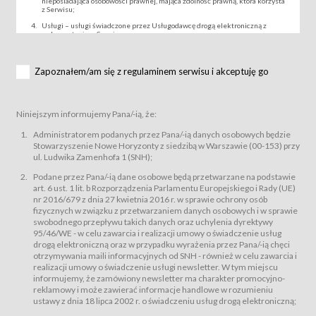
nieposiadająca osobowości prawnej, mająca zdolność prawną, która korzysta
z Serwisu;
Usługi – usługi świadczone przez Usługodawcę drogą elektroniczną z
wykorzystaniem Serwisu;
Wydarzenie – organizowany przez Usługodawcę festiwal filmowy, koncert
lub inna impreza, w której można uczestniczyć nabywając Karnet lub/i Bilet
za pośrednictwem Serwisu;
Zapoznałem/am się z regulaminem serwisu i akceptuję go
Karnety – wybrane dokumenty potwierdzające zawarcie umowy z
Usługodawcą i uprawniające do wzięcia udziału w Wydarzeniu,
przewidziane przez Usługodawcę dla danego Wydarzenia, tj. uprawniające
do uczestnictwa w seansach na festiwalach filmowych lub/i sprzedawane
Niniejszym informujemy Pana/-ią, że:
podmiotom z branży mediów i filmowej (Akredytacje);
Bilety – wybrane dokumenty potwierdzające zawarcie umowy z
Administratorem podanych przez Pana/-ią danych osobowych będzie
Usługodawcą i uprawniające do wzięcia udziału w Wydarzeniu,
Stowarzyszenie Nowe Horyzonty z siedzibą w Warszawie (00-153) przy
przewidziane przez Usługodawcę dla danego Wydarzenia, tj. uprawniające
ul. Ludwika Zamenhofa 1 (SNH);
do uczestnictwa w wielu albo w pojedynczych seansach filmowych,
wydarzeniach specjalnych i koncertach;
Podane przez Pana/-ią dane osobowe będą przetwarzane na podstawie
Sklep – sklep internetowy prowadzony przez Usługodawcę w Serwisie;
art. 6 ust. 1 lit. b Rozporządzenia Parlamentu Europejskiego i Rady (UE)
Regulamin – niniejszy regulamin.
nr 2016/679 z dnia 27 kwietnia 2016 r. w sprawie ochrony osób
fizycznych w związku z przetwarzaniem danych osobowych i w sprawie
§ 2
swobodnego przepływu takich danych oraz uchylenia dyrektywy
Postanowienia ogólne
95/46/WE - w celu zawarcia i realizacji umowy o świadczenie usług
Regulamin określa zasady:
drogą elektroniczną oraz w przypadku wyrażenia przez Pana/-ią chęci
świadczenia Usługobiorcom Usług przez Usługodawcę, z
otrzymywania maili informacyjnych od SNH - również w celu zawarcia i
zastrzeżeniem usług, o których mowa w ust. 2 pkt. 4 i 5 poniżej, których
realizacji umowy o świadczenie usługi newsletter. W tym miejscu
zasady świadczenia precyzują odrębne regulaminy,
informujemy, że zamówiony newsletter ma charakter promocyjno-
przetwarzania przez Usługodawcę danych osobowych Usługobiorców
reklamowy i może zawierać informacje handlowe w rozumieniu
będących osobami fizycznymi.
ustawy z dnia 18 lipca 2002 r. o świadczeniu usług drogą elektroniczną;
Usługodawca świadczy w szczególności następujące Usługi:Usługodawca