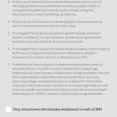
świadczy Usługi drogą elektroniczną w rozumieniu ustawy z dnia 18 lipca
Podane przez Pana/-ią dane osobowe będą powierzane w celu ich
2002 r. o świadczeniu usług drogą elektroniczną (Dz.U. z 2002 r., Nr 144, poz.
dalszego przetwarzania podmiotom współpracującym z SNH, w
1204, z późń. zm.). Usługi świadczone są nieodpłatnie.
szczególności podmiotom świadczącym usługi hostingowe,
usługę przeglądania i odczytywania przez Usługobiorców materiałów
informatyczne, e-mail marketingu, prawne itp.;
zamieszczanych w Serwisie,
Podane przez Pana/-ią dane osobowe będą przechowywane przez
usługę utrzymywania konta użytkownika w Serwisie,
okres 3 lat po zakończeniu świadczenia usług;
usługę newsletter,
Przysługuje Panu/-i prawo do żądania od SNH dostępu do Pana/-i
usługę zawierania na odległość umów nabycia Karnetów i Biletów,
danych osobowych, ich sprostowania, usunięcia lub ograniczenia
usługę zawierania na odległość umów sprzedaży w Sklepie.
przetwarzania oraz prawo do przenoszenia danych;
Usługodawca świadczy Usługi drogą elektroniczną w rozumieniu ustawy z
Przysługuje Panu/-i prawo wniesienia skargi do organu nadzorczego, tj.
dnia 18 lipca 2002 r. o świadczeniu usług drogą elektroniczną (Dz.U. z 2002
r., Nr 144, poz. 1204, z późń. zm.). Usługi świadczone są nieodpłatnie.
do Prezesa Urzędu Ochrony Danych Osobowych w związku z
przetwarzaniem Pana/-i danych osobowych przez SNH;
Na zasadach określonych w Regulaminie dostęp do Serwisu jest otwarty dla
każdego kto posiada możliwość połączenia z publiczną siecią Internet.
Podanie przez Pana/-ią danych osobowy jest warunkiem zawarcia
Usługobiorca przed rozpoczęciem korzystania z Serwisu jest zobowiązany
pomiędzy Panem/-ią a SNH umowy o świadczenie usług drogą
zapoznać się z Regulaminem. Założenie konta w Serwisie oraz zamówienie
elektroniczną, w tym umowy o świadczeniu usługi newsletter. Nie jest
usługi newsletter za pośrednictwem przeznaczonego do tego formularza
zamieszczonego na stronach Serwisu dostępnych dla wszystkich
Pan/-i zobowiązany/-a do podania danych osobowych. Niemniej,
Usługobiorców wymaga akceptacji postanowień Regulaminu.
zwracamy uwagę, że niepodanie danych osobowych uniemożliwi
Usługobiorca zobowiązany jest do przestrzegania postanowień Regulaminu
zawarcie i realizację umowy o świadczenie usług drogą elektroniczną
od chwili rozpoczęcia korzystania z Serwisu.
oraz w przypadku wyrażenia przez Pana/-ią chęci otrzymywania maili
informacyjnych od SNH - umowy o świadczeniu usługi newsletter.
Regulamin jest udostępniony Usługobiorcom nieodpłatnie za
pośrednictwem Serwisu w formie, która umożliwia jego pobranie,
utrwalenie i wydrukowanie.
§ 3
Chcę otrzymywać informacyjne wiadomości e-mail od SNH
Warunki techniczne korzystania z Usług
W celu prawidłowego i pełnego korzystania z Usług, Usługobiorcy powinni