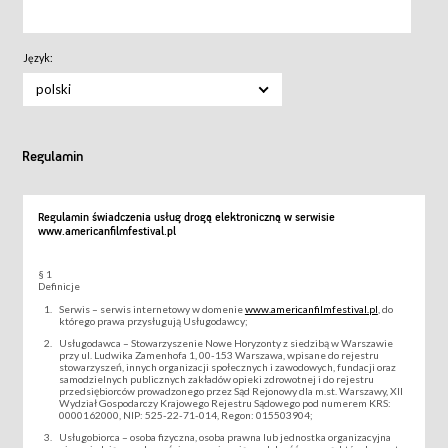
Język:
polski
Regulamin
Regulamin świadczenia usług drogą elektroniczną w serwisie
www.americanfilmfestival.pl
§ 1
Definicje
Serwis – serwis internetowy w domenie
www.americanfilmfestival.pl
, do
którego prawa przysługują Usługodawcy;
Usługodawca – Stowarzyszenie Nowe Horyzonty z siedzibą w Warszawie
przy ul. Ludwika Zamenhofa 1, 00-153 Warszawa, wpisane do rejestru
stowarzyszeń, innych organizacji społecznych i zawodowych, fundacji oraz
samodzielnych publicznych zakładów opieki zdrowotnej i do rejestru
przedsiębiorców prowadzonego przez Sąd Rejonowy dla m.st. Warszawy, XII
Wydział Gospodarczy Krajowego Rejestru Sądowego pod numerem KRS:
0000162000, NIP: 525-22-71-014, Regon: 015503904;
Usługobiorca – osoba fizyczna, osoba prawna lub jednostka organizacyjna