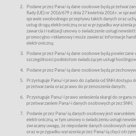
Regulamin – niniejszy regulamin.
Podane przez Pana/-ią dane osobowe będą przetwarzane n
Rady (UE) nr 2016/679 z dnia 27 kwietnia 2016 r. w spr
§ 2
sprawie swobodnego przepływu takich danych oraz uchyle
Postanowienia ogólne
usług drogą elektroniczną oraz w przypadku wyrażenia pr
Regulamin określa zasady:
zawarcia i realizacji umowy o świadczenie usługi newsle
promocyjno-reklamowy i może zawierać informacje handlo
świadczenia Usługobiorcom Usług przez Usługodawcę,
elektroniczną;
zasady świadczenia precyzują odrębne regulaminy,
Podane przez Pana/-ią dane osobowe będą powierzane w
przetwarzania przez Usługodawcę danych osobowy
szczególności podmiotom świadczącym usługi hostingowe,
Usługodawca świadczy w szczególności następujące Usł
dnia 18 lipca 2002 r. o świadczeniu usług drogą elektroni
Podane przez Pana/-ią dane osobowe będą przechowywan
nieodpłatnie.
Przysługuje Panu/-i prawo do żądania od SNH dostępu do
usługę przeglądania i odczytywania przez Usługobi
przetwarzania oraz prawo do przenoszenia danych;
usługę utrzymywania konta użytkownika w Serwisie
Przysługuje Panu/-i prawo wniesienia skargi do organu
usługę newsletter,
przetwarzaniem Pana/-i danych osobowych przez SNH;
usługę zawierania na odległość umów nabycia Karne
Podanie przez Pana/-ią danych osobowy jest warunkiem
elektroniczną, w tym umowy o świadczeniu usługi newslet
usługę zawierania na odległość umów sprzedaży w S
zwracamy uwagę, że niepodanie danych osobowych uniemoż
Usługodawca świadczy Usługi drogą elektroniczną w rozu
oraz w przypadku wyrażenia przez Pana/-ią chęci otrzym
(Dz.U. z 2002 r., Nr 144, poz. 1204, z późń. zm.). Usługi 