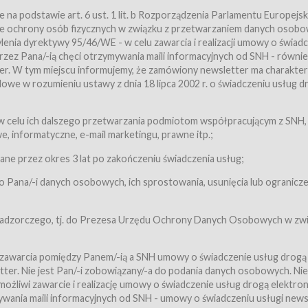
a podstawie art. 6 ust. 1 lit. b Rozporządzenia Parlamentu Europejsk
awie ochrony osób fizycznych w związku z przetwarzaniem danych osobo
nia dyrektywy 95/46/WE - w celu zawarcia i realizacji umowy o świad
zez Pana/-ią chęci otrzymywania maili informacyjnych od SNH - równie
tter. W tym miejscu informujemy, że zamówiony newsletter ma charakter
we w rozumieniu ustawy z dnia 18 lipca 2002 r. o świadczeniu usług d
 z zastrzeżeniem usług, o których mowa w ust. 2 pkt. 4 i 5 poniżej, któr
 celu ich dalszego przetwarzania podmiotom współpracującym z SNH,
ch Usługobiorców będących osobami fizycznymi.
 informatyczne, e-mail marketingu, prawne itp.;
ugi:Usługodawca świadczy Usługi drogą elektroniczną w rozumieniu usta
czną (Dz.U. z 2002 r., Nr 144, poz. 1204, z późń. zm.). Usługi świadczone są
e przez okres 3 lat po zakończeniu świadczenia usług;
 Pana/-i danych osobowych, ich sprostowania, usunięcia lub ogranicze
orców materiałów zamieszczanych w Serwisie,
,
 nadzorczego, tj. do Prezesa Urzędu Ochrony Danych Osobowych w zwi
tów i Biletów,
 zawarcia pomiędzy Panem/-ią a SNH umowy o świadczenie usług drogą
ter. Nie jest Pan/-i zobowiązany/-a do podania danych osobowych. Nie
klepie.
liwi zawarcie i realizację umowy o świadczenie usług drogą elektron
mieniu ustawy z dnia 18 lipca 2002 r. o świadczeniu usług drogą elektron
ywania maili informacyjnych od SNH - umowy o świadczeniu usługi news
świadczone są nieodpłatnie.