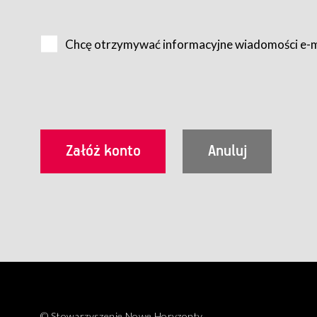
Na zasadach określonych w Regulaminie dostęp do Serwis
Internet.
Chcę otrzymywać informacyjne wiadomości e-
Usługobiorca przed rozpoczęciem korzystania z Serwisu 
zamówienie usługi newsletter za pośrednictwem przezn
dla wszystkich Usługobiorców wymaga akceptacji post
Usługobiorca zobowiązany jest do przestrzegania postan
Regulamin jest udostępniony Usługobiorcom nieodpłatni
utrwalenie i wydrukowanie.
§ 3
Warunki techniczne korzystania z Usług
W celu prawidłowego i pełnego korzystania z Usług, U
urządzeniem mającym dostęp do sieci Internet;
przeglądarką Firefox 8.0 lub wyższą, Chrome 11 lub 
parametrach.
Korzystanie ze wszystkich aplikacji Serwisu może być uz
§ 4
Zawarcie umowy o świadczenie Usług
© Stowarzyszenie Nowe Horyzonty