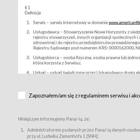
§ 1
Definicje
Serwis – serwis internetowy w domenie
www.americanfilm
Usługodawca – Stowarzyszenie Nowe Horyzonty z siedzi
rejestru stowarzyszeń, innych organizacji społecznych 
zdrowotnej i do rejestru przedsiębiorców prowadzonego
Rejestru Sądowego pod numerem KRS: 0000162000, NI
Usługobiorca – osoba fizyczna, osoba prawna lub jedno
która korzysta z Serwisu;
Usługi – usługi świadczone przez Usługodawcę drogą el
Wydarzenie – organizowany przez Usługodawcę festiwal 
Karnet lub/i Bilet za pośrednictwem Serwisu;
Zapoznałem/am się z regulaminem serwisu i akc
Karnety – wybrane dokumenty potwierdzające zawarcie 
przewidziane przez Usługodawcę dla danego Wydarzenia, 
sprzedawane podmiotom z branży mediów i filmowej (Akr
Bilety – wybrane dokumenty potwierdzające zawarcie um
Niniejszym informujemy Pana/-ią, że:
przewidziane przez Usługodawcę dla danego Wydarzenia,
filmowych, wydarzeniach specjalnych i koncertach;
Administratorem podanych przez Pana/-ią danych osobo
przy ul. Ludwika Zamenhofa 1 (SNH);
Sklep – sklep internetowy prowadzony przez Usługodawc