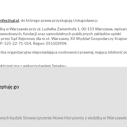
festival.pl
, do którego prawa przysługują Usługodawcy;
bą w Warszawie przy ul. Ludwika Zamenhofa 1, 00-153 Warszawa, wpisan
i zawodowych, fundacji oraz samodzielnych publicznych zakładów opieki
 przez Sąd Rejonowy dla m.st. Warszawy, XII Wydział Gospodarczy Krajo
P: 525-22-71-014, Regon: 015503904;
stka organizacyjna nieposiadająca osobowości prawnej, mająca zdolność p
ektroniczną z wykorzystaniem Serwisu;
filmowy, koncert lub inna impreza, w której można uczestniczyć nabywają
eptuję go
umowy z Usługodawcą i uprawniające do wzięcia udziału w Wydarzeniu,
tj. uprawniające do uczestnictwa w seansach na festiwalach filmowych lu
edytacje);
owy z Usługodawcą i uprawniające do wzięcia udziału w Wydarzeniu,
 tj. uprawniające do uczestnictwa w wielu albo w pojedynczych seansach
wych będzie Stowarzyszenie Nowe Horyzonty z siedzibą w Warszawie
ę w Serwisie;