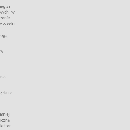
iego i
wych i w
czenie
ż w celu
rogą
ych
 w
wy z
nia
ązku z
mniej,
iczną
iczną
letter.