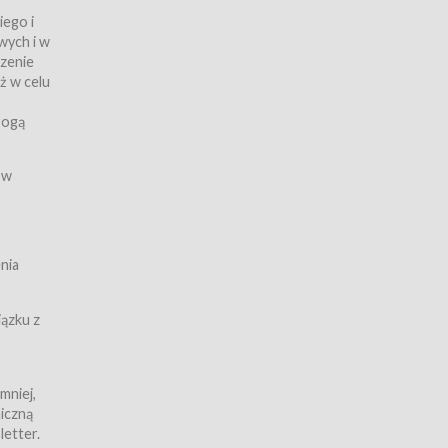
iego i
wych i w
czenie
ż w celu
rogą
ych
 w
wy z
nia
ązku z
mniej,
iczną
iczną
letter.