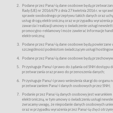
Regulamin – niniejszy regulamin.
Podane przez Pana/-ią dane osobowe będą przetwarzane n
Rady (UE) nr 2016/679 z dnia 27 kwietnia 2016 r. w spr
§ 2
sprawie swobodnego przepływu takich danych oraz uchyle
Postanowienia ogólne
usług drogą elektroniczną oraz w przypadku wyrażenia pr
Regulamin określa zasady:
zawarcia i realizacji umowy o świadczenie usługi newsle
promocyjno-reklamowy i może zawierać informacje handlo
świadczenia Usługobiorcom Usług przez Usługodawcę,
elektroniczną;
zasady świadczenia precyzują odrębne regulaminy,
Podane przez Pana/-ią dane osobowe będą powierzane w
przetwarzania przez Usługodawcę danych osobowy
szczególności podmiotom świadczącym usługi hostingowe,
Usługodawca świadczy w szczególności następujące Usł
dnia 18 lipca 2002 r. o świadczeniu usług drogą elektroni
Podane przez Pana/-ią dane osobowe będą przechowywan
nieodpłatnie.
Przysługuje Panu/-i prawo do żądania od SNH dostępu do
usługę przeglądania i odczytywania przez Usługobi
przetwarzania oraz prawo do przenoszenia danych;
usługę utrzymywania konta użytkownika w Serwisie
Przysługuje Panu/-i prawo wniesienia skargi do organu
usługę newsletter,
przetwarzaniem Pana/-i danych osobowych przez SNH;
usługę zawierania na odległość umów nabycia Karne
Podanie przez Pana/-ią danych osobowy jest warunkiem
elektroniczną, w tym umowy o świadczeniu usługi newslet
usługę zawierania na odległość umów sprzedaży w S
zwracamy uwagę, że niepodanie danych osobowych uniemoż
Usługodawca świadczy Usługi drogą elektroniczną w rozu
oraz w przypadku wyrażenia przez Pana/-ią chęci otrzym
(Dz.U. z 2002 r., Nr 144, poz. 1204, z późń. zm.). Usługi 