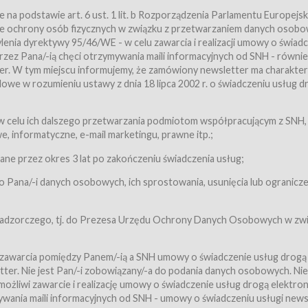
a podstawie art. 6 ust. 1 lit. b Rozporządzenia Parlamentu Europejsk
awie ochrony osób fizycznych w związku z przetwarzaniem danych osobo
nia dyrektywy 95/46/WE - w celu zawarcia i realizacji umowy o świad
zez Pana/-ią chęci otrzymywania maili informacyjnych od SNH - równie
tter. W tym miejscu informujemy, że zamówiony newsletter ma charakter
we w rozumieniu ustawy z dnia 18 lipca 2002 r. o świadczeniu usług d
 z zastrzeżeniem usług, o których mowa w ust. 2 pkt. 4 i 5 poniżej, któr
 celu ich dalszego przetwarzania podmiotom współpracującym z SNH,
ch Usługobiorców będących osobami fizycznymi.
 informatyczne, e-mail marketingu, prawne itp.;
ugi:Usługodawca świadczy Usługi drogą elektroniczną w rozumieniu usta
czną (Dz.U. z 2002 r., Nr 144, poz. 1204, z późń. zm.). Usługi świadczone są
e przez okres 3 lat po zakończeniu świadczenia usług;
 Pana/-i danych osobowych, ich sprostowania, usunięcia lub ogranicze
orców materiałów zamieszczanych w Serwisie,
,
 nadzorczego, tj. do Prezesa Urzędu Ochrony Danych Osobowych w zwi
tów i Biletów,
 zawarcia pomiędzy Panem/-ią a SNH umowy o świadczenie usług drogą
ter. Nie jest Pan/-i zobowiązany/-a do podania danych osobowych. Nie
klepie.
liwi zawarcie i realizację umowy o świadczenie usług drogą elektron
mieniu ustawy z dnia 18 lipca 2002 r. o świadczeniu usług drogą elektron
ywania maili informacyjnych od SNH - umowy o świadczeniu usługi news
świadczone są nieodpłatnie.