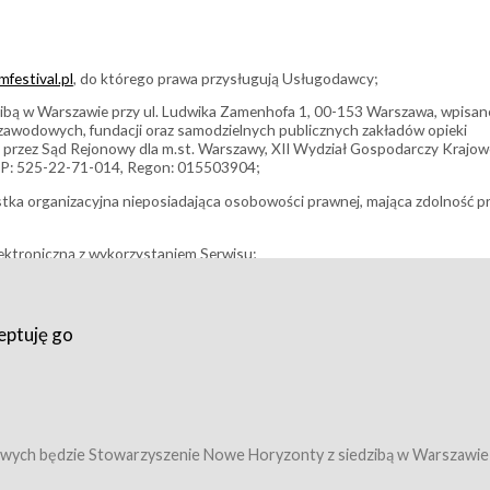
festival.pl
, do którego prawa przysługują Usługodawcy;
bą w Warszawie przy ul. Ludwika Zamenhofa 1, 00-153 Warszawa, wpisan
i zawodowych, fundacji oraz samodzielnych publicznych zakładów opieki
 przez Sąd Rejonowy dla m.st. Warszawy, XII Wydział Gospodarczy Krajo
P: 525-22-71-014, Regon: 015503904;
stka organizacyjna nieposiadająca osobowości prawnej, mająca zdolność p
ektroniczną z wykorzystaniem Serwisu;
filmowy, koncert lub inna impreza, w której można uczestniczyć nabywają
eptuję go
umowy z Usługodawcą i uprawniające do wzięcia udziału w Wydarzeniu,
tj. uprawniające do uczestnictwa w seansach na festiwalach filmowych lu
edytacje);
owy z Usługodawcą i uprawniające do wzięcia udziału w Wydarzeniu,
 tj. uprawniające do uczestnictwa w wielu albo w pojedynczych seansach
wych będzie Stowarzyszenie Nowe Horyzonty z siedzibą w Warszawie
ę w Serwisie;