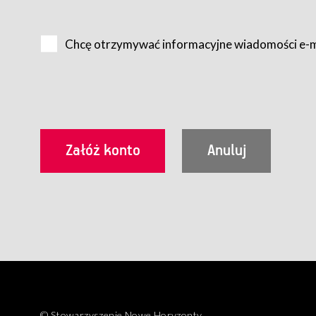
Na zasadach określonych w Regulaminie dostęp do Serwis
Internet.
Chcę otrzymywać informacyjne wiadomości e-
Usługobiorca przed rozpoczęciem korzystania z Serwisu 
zamówienie usługi newsletter za pośrednictwem przezn
dla wszystkich Usługobiorców wymaga akceptacji post
Usługobiorca zobowiązany jest do przestrzegania postan
Regulamin jest udostępniony Usługobiorcom nieodpłatni
utrwalenie i wydrukowanie.
§ 3
Warunki techniczne korzystania z Usług
W celu prawidłowego i pełnego korzystania z Usług, U
urządzeniem mającym dostęp do sieci Internet;
przeglądarką Firefox 8.0 lub wyższą, Chrome 11 lub 
parametrach.
Korzystanie ze wszystkich aplikacji Serwisu może być uz
§ 4
Zawarcie umowy o świadczenie Usług
© Stowarzyszenie Nowe Horyzonty