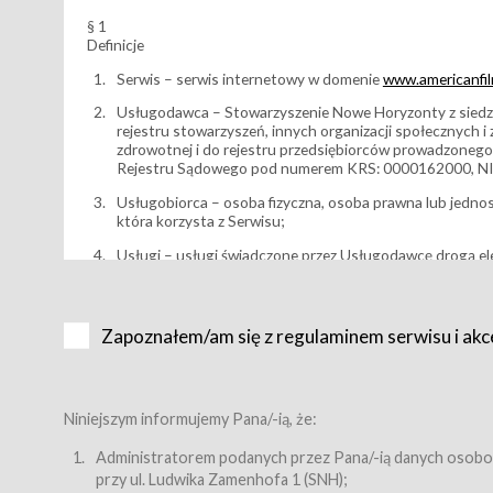
§ 1
Definicje
Serwis – serwis internetowy w domenie
www.americanfilm
Usługodawca – Stowarzyszenie Nowe Horyzonty z siedzi
rejestru stowarzyszeń, innych organizacji społecznych 
zdrowotnej i do rejestru przedsiębiorców prowadzonego
Rejestru Sądowego pod numerem KRS: 0000162000, NI
Usługobiorca – osoba fizyczna, osoba prawna lub jedno
która korzysta z Serwisu;
Usługi – usługi świadczone przez Usługodawcę drogą el
Wydarzenie – organizowany przez Usługodawcę festiwal 
Karnet lub/i Bilet za pośrednictwem Serwisu;
Zapoznałem/am się z regulaminem serwisu i akc
Karnety – wybrane dokumenty potwierdzające zawarcie 
przewidziane przez Usługodawcę dla danego Wydarzenia, 
sprzedawane podmiotom z branży mediów i filmowej (Akr
Bilety – wybrane dokumenty potwierdzające zawarcie um
Niniejszym informujemy Pana/-ią, że:
przewidziane przez Usługodawcę dla danego Wydarzenia,
filmowych, wydarzeniach specjalnych i koncertach;
Administratorem podanych przez Pana/-ią danych osobo
przy ul. Ludwika Zamenhofa 1 (SNH);
Sklep – sklep internetowy prowadzony przez Usługodawc