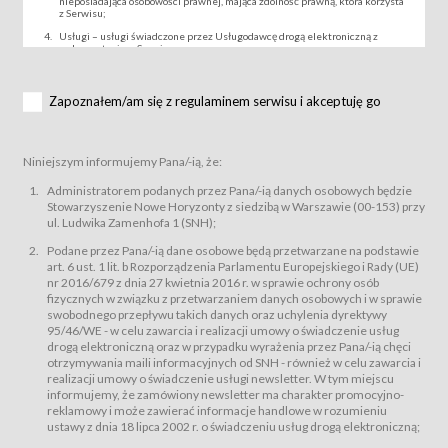
nieposiadająca osobowości prawnej, mająca zdolność prawną, która korzysta
z Serwisu;
Usługi – usługi świadczone przez Usługodawcę drogą elektroniczną z
wykorzystaniem Serwisu;
Wydarzenie – organizowany przez Usługodawcę festiwal filmowy, koncert
lub inna impreza, w której można uczestniczyć nabywając Karnet lub/i Bilet
za pośrednictwem Serwisu;
Zapoznałem/am się z regulaminem serwisu i akceptuję go
Karnety – wybrane dokumenty potwierdzające zawarcie umowy z
Usługodawcą i uprawniające do wzięcia udziału w Wydarzeniu,
przewidziane przez Usługodawcę dla danego Wydarzenia, tj. uprawniające
do uczestnictwa w seansach na festiwalach filmowych lub/i sprzedawane
Niniejszym informujemy Pana/-ią, że:
podmiotom z branży mediów i filmowej (Akredytacje);
Bilety – wybrane dokumenty potwierdzające zawarcie umowy z
Administratorem podanych przez Pana/-ią danych osobowych będzie
Usługodawcą i uprawniające do wzięcia udziału w Wydarzeniu,
Stowarzyszenie Nowe Horyzonty z siedzibą w Warszawie (00-153) przy
przewidziane przez Usługodawcę dla danego Wydarzenia, tj. uprawniające
ul. Ludwika Zamenhofa 1 (SNH);
do uczestnictwa w wielu albo w pojedynczych seansach filmowych,
wydarzeniach specjalnych i koncertach;
Podane przez Pana/-ią dane osobowe będą przetwarzane na podstawie
Sklep – sklep internetowy prowadzony przez Usługodawcę w Serwisie;
art. 6 ust. 1 lit. b Rozporządzenia Parlamentu Europejskiego i Rady (UE)
Regulamin – niniejszy regulamin.
nr 2016/679 z dnia 27 kwietnia 2016 r. w sprawie ochrony osób
fizycznych w związku z przetwarzaniem danych osobowych i w sprawie
§ 2
swobodnego przepływu takich danych oraz uchylenia dyrektywy
Postanowienia ogólne
95/46/WE - w celu zawarcia i realizacji umowy o świadczenie usług
Regulamin określa zasady:
drogą elektroniczną oraz w przypadku wyrażenia przez Pana/-ią chęci
świadczenia Usługobiorcom Usług przez Usługodawcę, z
otrzymywania maili informacyjnych od SNH - również w celu zawarcia i
zastrzeżeniem usług, o których mowa w ust. 2 pkt. 4 i 5 poniżej, których
realizacji umowy o świadczenie usługi newsletter. W tym miejscu
zasady świadczenia precyzują odrębne regulaminy,
informujemy, że zamówiony newsletter ma charakter promocyjno-
przetwarzania przez Usługodawcę danych osobowych Usługobiorców
reklamowy i może zawierać informacje handlowe w rozumieniu
będących osobami fizycznymi.
ustawy z dnia 18 lipca 2002 r. o świadczeniu usług drogą elektroniczną;
Usługodawca świadczy w szczególności następujące Usługi:Usługodawca