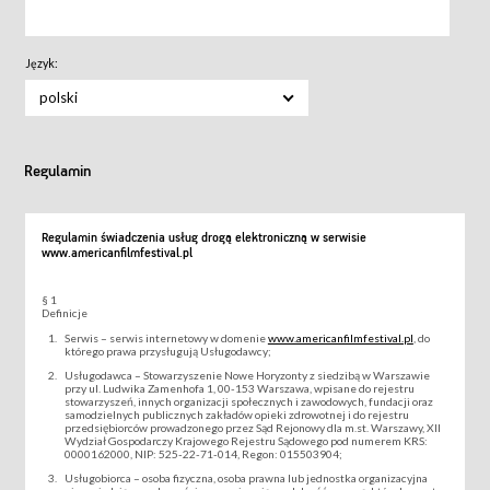
Język:
polski
Regulamin
Regulamin świadczenia usług drogą elektroniczną w serwisie
www.americanfilmfestival.pl
§ 1
Definicje
Serwis – serwis internetowy w domenie
www.americanfilmfestival.pl
, do
którego prawa przysługują Usługodawcy;
Usługodawca – Stowarzyszenie Nowe Horyzonty z siedzibą w Warszawie
przy ul. Ludwika Zamenhofa 1, 00-153 Warszawa, wpisane do rejestru
stowarzyszeń, innych organizacji społecznych i zawodowych, fundacji oraz
samodzielnych publicznych zakładów opieki zdrowotnej i do rejestru
przedsiębiorców prowadzonego przez Sąd Rejonowy dla m.st. Warszawy, XII
Wydział Gospodarczy Krajowego Rejestru Sądowego pod numerem KRS:
0000162000, NIP: 525-22-71-014, Regon: 015503904;
Usługobiorca – osoba fizyczna, osoba prawna lub jednostka organizacyjna