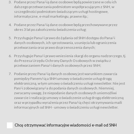
świadczy Usługi drogą elektroniczną w rozumieniu ustawy z dnia 18 lipca
Podane przez Pana/-ią dane osobowe będą powierzane w celu ich
2002 r. o świadczeniu usług drogą elektroniczną (Dz.U. z 2002 r., Nr 144, poz.
dalszego przetwarzania podmiotom współpracującym z SNH, w
1204, z późń. zm.). Usługi świadczone są nieodpłatnie.
szczególności podmiotom świadczącym usługi hostingowe,
usługę przeglądania i odczytywania przez Usługobiorców materiałów
informatyczne, e-mail marketingu, prawne itp.;
zamieszczanych w Serwisie,
Podane przez Pana/-ią dane osobowe będą przechowywane przez
usługę utrzymywania konta użytkownika w Serwisie,
okres 3 lat po zakończeniu świadczenia usług;
usługę newsletter,
Przysługuje Panu/-i prawo do żądania od SNH dostępu do Pana/-i
usługę zawierania na odległość umów nabycia Karnetów i Biletów,
danych osobowych, ich sprostowania, usunięcia lub ograniczenia
usługę zawierania na odległość umów sprzedaży w Sklepie.
przetwarzania oraz prawo do przenoszenia danych;
Usługodawca świadczy Usługi drogą elektroniczną w rozumieniu ustawy z
Przysługuje Panu/-i prawo wniesienia skargi do organu nadzorczego, tj.
dnia 18 lipca 2002 r. o świadczeniu usług drogą elektroniczną (Dz.U. z 2002
r., Nr 144, poz. 1204, z późń. zm.). Usługi świadczone są nieodpłatnie.
do Prezesa Urzędu Ochrony Danych Osobowych w związku z
przetwarzaniem Pana/-i danych osobowych przez SNH;
Na zasadach określonych w Regulaminie dostęp do Serwisu jest otwarty dla
każdego kto posiada możliwość połączenia z publiczną siecią Internet.
Podanie przez Pana/-ią danych osobowy jest warunkiem zawarcia
Usługobiorca przed rozpoczęciem korzystania z Serwisu jest zobowiązany
pomiędzy Panem/-ią a SNH umowy o świadczenie usług drogą
zapoznać się z Regulaminem. Założenie konta w Serwisie oraz zamówienie
elektroniczną, w tym umowy o świadczeniu usługi newsletter. Nie jest
usługi newsletter za pośrednictwem przeznaczonego do tego formularza
zamieszczonego na stronach Serwisu dostępnych dla wszystkich
Pan/-i zobowiązany/-a do podania danych osobowych. Niemniej,
Usługobiorców wymaga akceptacji postanowień Regulaminu.
zwracamy uwagę, że niepodanie danych osobowych uniemożliwi
Usługobiorca zobowiązany jest do przestrzegania postanowień Regulaminu
zawarcie i realizację umowy o świadczenie usług drogą elektroniczną
od chwili rozpoczęcia korzystania z Serwisu.
oraz w przypadku wyrażenia przez Pana/-ią chęci otrzymywania maili
informacyjnych od SNH - umowy o świadczeniu usługi newsletter.
Regulamin jest udostępniony Usługobiorcom nieodpłatnie za
pośrednictwem Serwisu w formie, która umożliwia jego pobranie,
utrwalenie i wydrukowanie.
§ 3
Chcę otrzymywać informacyjne wiadomości e-mail od SNH
Warunki techniczne korzystania z Usług
W celu prawidłowego i pełnego korzystania z Usług, Usługobiorcy powinni