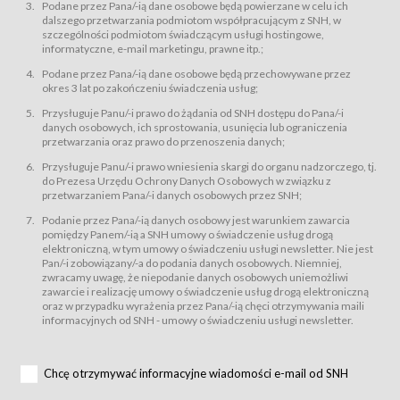
świadczy Usługi drogą elektroniczną w rozumieniu ustawy z dnia 18 lipca
Podane przez Pana/-ią dane osobowe będą powierzane w celu ich
2002 r. o świadczeniu usług drogą elektroniczną (Dz.U. z 2002 r., Nr 144, poz.
dalszego przetwarzania podmiotom współpracującym z SNH, w
1204, z późń. zm.). Usługi świadczone są nieodpłatnie.
szczególności podmiotom świadczącym usługi hostingowe,
usługę przeglądania i odczytywania przez Usługobiorców materiałów
informatyczne, e-mail marketingu, prawne itp.;
zamieszczanych w Serwisie,
Podane przez Pana/-ią dane osobowe będą przechowywane przez
usługę utrzymywania konta użytkownika w Serwisie,
okres 3 lat po zakończeniu świadczenia usług;
usługę newsletter,
Przysługuje Panu/-i prawo do żądania od SNH dostępu do Pana/-i
usługę zawierania na odległość umów nabycia Karnetów i Biletów,
danych osobowych, ich sprostowania, usunięcia lub ograniczenia
usługę zawierania na odległość umów sprzedaży w Sklepie.
przetwarzania oraz prawo do przenoszenia danych;
Usługodawca świadczy Usługi drogą elektroniczną w rozumieniu ustawy z
Przysługuje Panu/-i prawo wniesienia skargi do organu nadzorczego, tj.
dnia 18 lipca 2002 r. o świadczeniu usług drogą elektroniczną (Dz.U. z 2002
r., Nr 144, poz. 1204, z późń. zm.). Usługi świadczone są nieodpłatnie.
do Prezesa Urzędu Ochrony Danych Osobowych w związku z
przetwarzaniem Pana/-i danych osobowych przez SNH;
Na zasadach określonych w Regulaminie dostęp do Serwisu jest otwarty dla
każdego kto posiada możliwość połączenia z publiczną siecią Internet.
Podanie przez Pana/-ią danych osobowy jest warunkiem zawarcia
Usługobiorca przed rozpoczęciem korzystania z Serwisu jest zobowiązany
pomiędzy Panem/-ią a SNH umowy o świadczenie usług drogą
zapoznać się z Regulaminem. Założenie konta w Serwisie oraz zamówienie
elektroniczną, w tym umowy o świadczeniu usługi newsletter. Nie jest
usługi newsletter za pośrednictwem przeznaczonego do tego formularza
zamieszczonego na stronach Serwisu dostępnych dla wszystkich
Pan/-i zobowiązany/-a do podania danych osobowych. Niemniej,
Usługobiorców wymaga akceptacji postanowień Regulaminu.
zwracamy uwagę, że niepodanie danych osobowych uniemożliwi
Usługobiorca zobowiązany jest do przestrzegania postanowień Regulaminu
zawarcie i realizację umowy o świadczenie usług drogą elektroniczną
od chwili rozpoczęcia korzystania z Serwisu.
oraz w przypadku wyrażenia przez Pana/-ią chęci otrzymywania maili
informacyjnych od SNH - umowy o świadczeniu usługi newsletter.
Regulamin jest udostępniony Usługobiorcom nieodpłatnie za
pośrednictwem Serwisu w formie, która umożliwia jego pobranie,
utrwalenie i wydrukowanie.
§ 3
Chcę otrzymywać informacyjne wiadomości e-mail od SNH
Warunki techniczne korzystania z Usług
W celu prawidłowego i pełnego korzystania z Usług, Usługobiorcy powinni