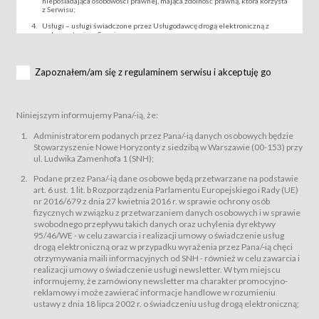
nieposiadająca osobowości prawnej, mająca zdolność prawną, która korzysta
z Serwisu;
Usługi – usługi świadczone przez Usługodawcę drogą elektroniczną z
wykorzystaniem Serwisu;
Wydarzenie – organizowany przez Usługodawcę festiwal filmowy, koncert
lub inna impreza, w której można uczestniczyć nabywając Karnet lub/i Bilet
za pośrednictwem Serwisu;
Zapoznałem/am się z regulaminem serwisu i akceptuję go
Karnety – wybrane dokumenty potwierdzające zawarcie umowy z
Usługodawcą i uprawniające do wzięcia udziału w Wydarzeniu,
przewidziane przez Usługodawcę dla danego Wydarzenia, tj. uprawniające
do uczestnictwa w seansach na festiwalach filmowych lub/i sprzedawane
Niniejszym informujemy Pana/-ią, że:
podmiotom z branży mediów i filmowej (Akredytacje);
Bilety – wybrane dokumenty potwierdzające zawarcie umowy z
Administratorem podanych przez Pana/-ią danych osobowych będzie
Usługodawcą i uprawniające do wzięcia udziału w Wydarzeniu,
Stowarzyszenie Nowe Horyzonty z siedzibą w Warszawie (00-153) przy
przewidziane przez Usługodawcę dla danego Wydarzenia, tj. uprawniające
ul. Ludwika Zamenhofa 1 (SNH);
do uczestnictwa w wielu albo w pojedynczych seansach filmowych,
wydarzeniach specjalnych i koncertach;
Podane przez Pana/-ią dane osobowe będą przetwarzane na podstawie
Sklep – sklep internetowy prowadzony przez Usługodawcę w Serwisie;
art. 6 ust. 1 lit. b Rozporządzenia Parlamentu Europejskiego i Rady (UE)
Regulamin – niniejszy regulamin.
nr 2016/679 z dnia 27 kwietnia 2016 r. w sprawie ochrony osób
fizycznych w związku z przetwarzaniem danych osobowych i w sprawie
§ 2
swobodnego przepływu takich danych oraz uchylenia dyrektywy
Postanowienia ogólne
95/46/WE - w celu zawarcia i realizacji umowy o świadczenie usług
Regulamin określa zasady:
drogą elektroniczną oraz w przypadku wyrażenia przez Pana/-ią chęci
świadczenia Usługobiorcom Usług przez Usługodawcę, z
otrzymywania maili informacyjnych od SNH - również w celu zawarcia i
zastrzeżeniem usług, o których mowa w ust. 2 pkt. 4 i 5 poniżej, których
realizacji umowy o świadczenie usługi newsletter. W tym miejscu
zasady świadczenia precyzują odrębne regulaminy,
informujemy, że zamówiony newsletter ma charakter promocyjno-
przetwarzania przez Usługodawcę danych osobowych Usługobiorców
reklamowy i może zawierać informacje handlowe w rozumieniu
będących osobami fizycznymi.
ustawy z dnia 18 lipca 2002 r. o świadczeniu usług drogą elektroniczną;
Usługodawca świadczy w szczególności następujące Usługi:Usługodawca