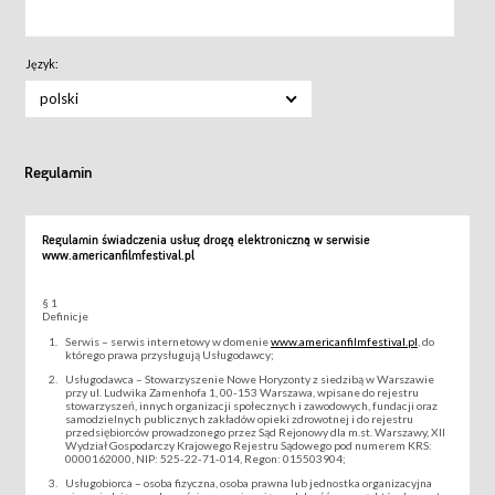
Język:
polski
Regulamin
Regulamin świadczenia usług drogą elektroniczną w serwisie
www.americanfilmfestival.pl
§ 1
Definicje
Serwis – serwis internetowy w domenie
www.americanfilmfestival.pl
, do
którego prawa przysługują Usługodawcy;
Usługodawca – Stowarzyszenie Nowe Horyzonty z siedzibą w Warszawie
przy ul. Ludwika Zamenhofa 1, 00-153 Warszawa, wpisane do rejestru
stowarzyszeń, innych organizacji społecznych i zawodowych, fundacji oraz
samodzielnych publicznych zakładów opieki zdrowotnej i do rejestru
przedsiębiorców prowadzonego przez Sąd Rejonowy dla m.st. Warszawy, XII
Wydział Gospodarczy Krajowego Rejestru Sądowego pod numerem KRS:
0000162000, NIP: 525-22-71-014, Regon: 015503904;
Usługobiorca – osoba fizyczna, osoba prawna lub jednostka organizacyjna