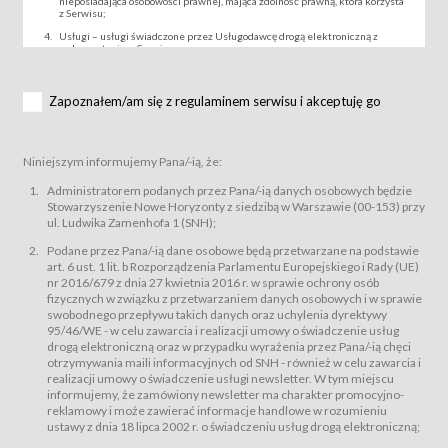
nieposiadająca osobowości prawnej, mająca zdolność prawną, która korzysta
z Serwisu;
Usługi – usługi świadczone przez Usługodawcę drogą elektroniczną z
wykorzystaniem Serwisu;
Wydarzenie – organizowany przez Usługodawcę festiwal filmowy, koncert
lub inna impreza, w której można uczestniczyć nabywając Karnet lub/i Bilet
za pośrednictwem Serwisu;
Zapoznałem/am się z regulaminem serwisu i akceptuję go
Karnety – wybrane dokumenty potwierdzające zawarcie umowy z
Usługodawcą i uprawniające do wzięcia udziału w Wydarzeniu,
przewidziane przez Usługodawcę dla danego Wydarzenia, tj. uprawniające
do uczestnictwa w seansach na festiwalach filmowych lub/i sprzedawane
Niniejszym informujemy Pana/-ią, że:
podmiotom z branży mediów i filmowej (Akredytacje);
Bilety – wybrane dokumenty potwierdzające zawarcie umowy z
Administratorem podanych przez Pana/-ią danych osobowych będzie
Usługodawcą i uprawniające do wzięcia udziału w Wydarzeniu,
Stowarzyszenie Nowe Horyzonty z siedzibą w Warszawie (00-153) przy
przewidziane przez Usługodawcę dla danego Wydarzenia, tj. uprawniające
ul. Ludwika Zamenhofa 1 (SNH);
do uczestnictwa w wielu albo w pojedynczych seansach filmowych,
wydarzeniach specjalnych i koncertach;
Podane przez Pana/-ią dane osobowe będą przetwarzane na podstawie
Sklep – sklep internetowy prowadzony przez Usługodawcę w Serwisie;
art. 6 ust. 1 lit. b Rozporządzenia Parlamentu Europejskiego i Rady (UE)
Regulamin – niniejszy regulamin.
nr 2016/679 z dnia 27 kwietnia 2016 r. w sprawie ochrony osób
fizycznych w związku z przetwarzaniem danych osobowych i w sprawie
§ 2
swobodnego przepływu takich danych oraz uchylenia dyrektywy
Postanowienia ogólne
95/46/WE - w celu zawarcia i realizacji umowy o świadczenie usług
Regulamin określa zasady:
drogą elektroniczną oraz w przypadku wyrażenia przez Pana/-ią chęci
świadczenia Usługobiorcom Usług przez Usługodawcę, z
otrzymywania maili informacyjnych od SNH - również w celu zawarcia i
zastrzeżeniem usług, o których mowa w ust. 2 pkt. 4 i 5 poniżej, których
realizacji umowy o świadczenie usługi newsletter. W tym miejscu
zasady świadczenia precyzują odrębne regulaminy,
informujemy, że zamówiony newsletter ma charakter promocyjno-
przetwarzania przez Usługodawcę danych osobowych Usługobiorców
reklamowy i może zawierać informacje handlowe w rozumieniu
będących osobami fizycznymi.
ustawy z dnia 18 lipca 2002 r. o świadczeniu usług drogą elektroniczną;
Usługodawca świadczy w szczególności następujące Usługi:Usługodawca