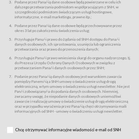
świadczy Usługi drogą elektroniczną w rozumieniu ustawy z dnia 18 lipca
Podane przez Pana/-ią dane osobowe będą powierzane w celu ich
2002 r. o świadczeniu usług drogą elektroniczną (Dz.U. z 2002 r., Nr 144, poz.
dalszego przetwarzania podmiotom współpracującym z SNH, w
1204, z późń. zm.). Usługi świadczone są nieodpłatnie.
szczególności podmiotom świadczącym usługi hostingowe,
usługę przeglądania i odczytywania przez Usługobiorców materiałów
informatyczne, e-mail marketingu, prawne itp.;
zamieszczanych w Serwisie,
Podane przez Pana/-ią dane osobowe będą przechowywane przez
usługę utrzymywania konta użytkownika w Serwisie,
okres 3 lat po zakończeniu świadczenia usług;
usługę newsletter,
Przysługuje Panu/-i prawo do żądania od SNH dostępu do Pana/-i
usługę zawierania na odległość umów nabycia Karnetów i Biletów,
danych osobowych, ich sprostowania, usunięcia lub ograniczenia
usługę zawierania na odległość umów sprzedaży w Sklepie.
przetwarzania oraz prawo do przenoszenia danych;
Usługodawca świadczy Usługi drogą elektroniczną w rozumieniu ustawy z
Przysługuje Panu/-i prawo wniesienia skargi do organu nadzorczego, tj.
dnia 18 lipca 2002 r. o świadczeniu usług drogą elektroniczną (Dz.U. z 2002
r., Nr 144, poz. 1204, z późń. zm.). Usługi świadczone są nieodpłatnie.
do Prezesa Urzędu Ochrony Danych Osobowych w związku z
przetwarzaniem Pana/-i danych osobowych przez SNH;
Na zasadach określonych w Regulaminie dostęp do Serwisu jest otwarty dla
każdego kto posiada możliwość połączenia z publiczną siecią Internet.
Podanie przez Pana/-ią danych osobowy jest warunkiem zawarcia
Usługobiorca przed rozpoczęciem korzystania z Serwisu jest zobowiązany
pomiędzy Panem/-ią a SNH umowy o świadczenie usług drogą
zapoznać się z Regulaminem. Założenie konta w Serwisie oraz zamówienie
elektroniczną, w tym umowy o świadczeniu usługi newsletter. Nie jest
usługi newsletter za pośrednictwem przeznaczonego do tego formularza
zamieszczonego na stronach Serwisu dostępnych dla wszystkich
Pan/-i zobowiązany/-a do podania danych osobowych. Niemniej,
Usługobiorców wymaga akceptacji postanowień Regulaminu.
zwracamy uwagę, że niepodanie danych osobowych uniemożliwi
Usługobiorca zobowiązany jest do przestrzegania postanowień Regulaminu
zawarcie i realizację umowy o świadczenie usług drogą elektroniczną
od chwili rozpoczęcia korzystania z Serwisu.
oraz w przypadku wyrażenia przez Pana/-ią chęci otrzymywania maili
informacyjnych od SNH - umowy o świadczeniu usługi newsletter.
Regulamin jest udostępniony Usługobiorcom nieodpłatnie za
pośrednictwem Serwisu w formie, która umożliwia jego pobranie,
utrwalenie i wydrukowanie.
§ 3
Chcę otrzymywać informacyjne wiadomości e-mail od SNH
Warunki techniczne korzystania z Usług
W celu prawidłowego i pełnego korzystania z Usług, Usługobiorcy powinni