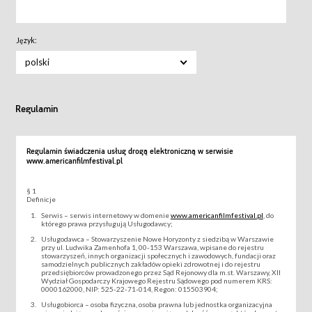
Język:
polski
Regulamin
Regulamin świadczenia usług drogą elektroniczną w serwisie
www.americanfilmfestival.pl
§ 1
Definicje
Serwis – serwis internetowy w domenie
www.americanfilmfestival.pl
, do
którego prawa przysługują Usługodawcy;
Usługodawca – Stowarzyszenie Nowe Horyzonty z siedzibą w Warszawie
przy ul. Ludwika Zamenhofa 1, 00-153 Warszawa, wpisane do rejestru
stowarzyszeń, innych organizacji społecznych i zawodowych, fundacji oraz
samodzielnych publicznych zakładów opieki zdrowotnej i do rejestru
przedsiębiorców prowadzonego przez Sąd Rejonowy dla m.st. Warszawy, XII
Wydział Gospodarczy Krajowego Rejestru Sądowego pod numerem KRS:
0000162000, NIP: 525-22-71-014, Regon: 015503904;
Usługobiorca – osoba fizyczna, osoba prawna lub jednostka organizacyjna