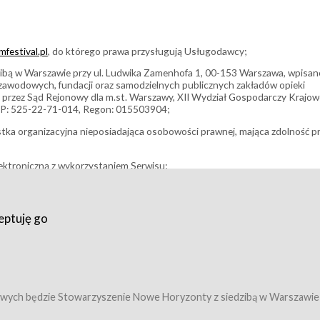
festival.pl
, do którego prawa przysługują Usługodawcy;
bą w Warszawie przy ul. Ludwika Zamenhofa 1, 00-153 Warszawa, wpisan
i zawodowych, fundacji oraz samodzielnych publicznych zakładów opieki
 przez Sąd Rejonowy dla m.st. Warszawy, XII Wydział Gospodarczy Krajo
P: 525-22-71-014, Regon: 015503904;
stka organizacyjna nieposiadająca osobowości prawnej, mająca zdolność p
ektroniczną z wykorzystaniem Serwisu;
filmowy, koncert lub inna impreza, w której można uczestniczyć nabywają
eptuję go
umowy z Usługodawcą i uprawniające do wzięcia udziału w Wydarzeniu,
tj. uprawniające do uczestnictwa w seansach na festiwalach filmowych lu
edytacje);
owy z Usługodawcą i uprawniające do wzięcia udziału w Wydarzeniu,
 tj. uprawniające do uczestnictwa w wielu albo w pojedynczych seansach
wych będzie Stowarzyszenie Nowe Horyzonty z siedzibą w Warszawie
ę w Serwisie;