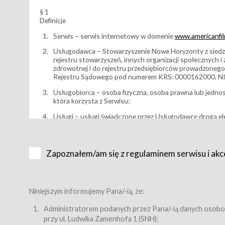
§ 1
Definicje
Serwis – serwis internetowy w domenie
www.americanfilm
Usługodawca – Stowarzyszenie Nowe Horyzonty z siedzi
rejestru stowarzyszeń, innych organizacji społecznych 
zdrowotnej i do rejestru przedsiębiorców prowadzonego
Rejestru Sądowego pod numerem KRS: 0000162000, NI
Usługobiorca – osoba fizyczna, osoba prawna lub jedno
która korzysta z Serwisu;
Usługi – usługi świadczone przez Usługodawcę drogą el
Wydarzenie – organizowany przez Usługodawcę festiwal 
Karnet lub/i Bilet za pośrednictwem Serwisu;
Zapoznałem/am się z regulaminem serwisu i akc
Karnety – wybrane dokumenty potwierdzające zawarcie 
przewidziane przez Usługodawcę dla danego Wydarzenia, 
sprzedawane podmiotom z branży mediów i filmowej (Akr
Bilety – wybrane dokumenty potwierdzające zawarcie um
Niniejszym informujemy Pana/-ią, że:
przewidziane przez Usługodawcę dla danego Wydarzenia,
filmowych, wydarzeniach specjalnych i koncertach;
Administratorem podanych przez Pana/-ią danych osobo
przy ul. Ludwika Zamenhofa 1 (SNH);
Sklep – sklep internetowy prowadzony przez Usługodawc