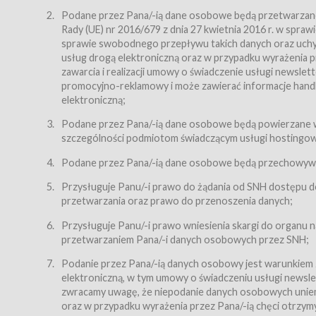
Regulamin – niniejszy regulamin.
Podane przez Pana/-ią dane osobowe będą przetwarzane n
Rady (UE) nr 2016/679 z dnia 27 kwietnia 2016 r. w spr
§ 2
sprawie swobodnego przepływu takich danych oraz uchyle
Postanowienia ogólne
usług drogą elektroniczną oraz w przypadku wyrażenia pr
Regulamin określa zasady:
zawarcia i realizacji umowy o świadczenie usługi newsle
promocyjno-reklamowy i może zawierać informacje handlo
świadczenia Usługobiorcom Usług przez Usługodawcę,
elektroniczną;
zasady świadczenia precyzują odrębne regulaminy,
Podane przez Pana/-ią dane osobowe będą powierzane w
przetwarzania przez Usługodawcę danych osobowy
szczególności podmiotom świadczącym usługi hostingowe,
Usługodawca świadczy w szczególności następujące Usł
dnia 18 lipca 2002 r. o świadczeniu usług drogą elektroni
Podane przez Pana/-ią dane osobowe będą przechowywan
nieodpłatnie.
Przysługuje Panu/-i prawo do żądania od SNH dostępu do
usługę przeglądania i odczytywania przez Usługobi
przetwarzania oraz prawo do przenoszenia danych;
usługę utrzymywania konta użytkownika w Serwisie
Przysługuje Panu/-i prawo wniesienia skargi do organu
usługę newsletter,
przetwarzaniem Pana/-i danych osobowych przez SNH;
usługę zawierania na odległość umów nabycia Karne
Podanie przez Pana/-ią danych osobowy jest warunkiem
elektroniczną, w tym umowy o świadczeniu usługi newslet
usługę zawierania na odległość umów sprzedaży w S
zwracamy uwagę, że niepodanie danych osobowych uniemoż
Usługodawca świadczy Usługi drogą elektroniczną w rozu
oraz w przypadku wyrażenia przez Pana/-ią chęci otrzym
(Dz.U. z 2002 r., Nr 144, poz. 1204, z późń. zm.). Usługi 