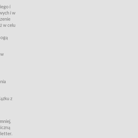
iego i
wych i w
czenie
ż w celu
rogą
ych
 w
wy z
nia
ązku z
mniej,
iczną
iczną
letter.