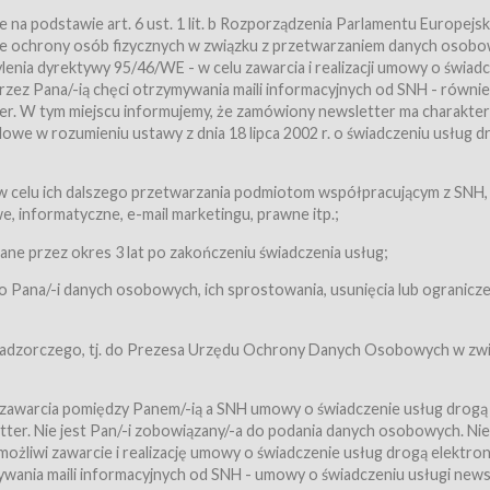
a podstawie art. 6 ust. 1 lit. b Rozporządzenia Parlamentu Europejsk
awie ochrony osób fizycznych w związku z przetwarzaniem danych osobo
nia dyrektywy 95/46/WE - w celu zawarcia i realizacji umowy o świad
zez Pana/-ią chęci otrzymywania maili informacyjnych od SNH - równie
tter. W tym miejscu informujemy, że zamówiony newsletter ma charakter
we w rozumieniu ustawy z dnia 18 lipca 2002 r. o świadczeniu usług d
 z zastrzeżeniem usług, o których mowa w ust. 2 pkt. 4 i 5 poniżej, któr
 celu ich dalszego przetwarzania podmiotom współpracującym z SNH,
ch Usługobiorców będących osobami fizycznymi.
 informatyczne, e-mail marketingu, prawne itp.;
ugi:Usługodawca świadczy Usługi drogą elektroniczną w rozumieniu usta
czną (Dz.U. z 2002 r., Nr 144, poz. 1204, z późń. zm.). Usługi świadczone są
e przez okres 3 lat po zakończeniu świadczenia usług;
 Pana/-i danych osobowych, ich sprostowania, usunięcia lub ogranicze
orców materiałów zamieszczanych w Serwisie,
,
 nadzorczego, tj. do Prezesa Urzędu Ochrony Danych Osobowych w zwi
tów i Biletów,
 zawarcia pomiędzy Panem/-ią a SNH umowy o świadczenie usług drogą
ter. Nie jest Pan/-i zobowiązany/-a do podania danych osobowych. Nie
klepie.
liwi zawarcie i realizację umowy o świadczenie usług drogą elektron
mieniu ustawy z dnia 18 lipca 2002 r. o świadczeniu usług drogą elektron
ywania maili informacyjnych od SNH - umowy o świadczeniu usługi news
świadczone są nieodpłatnie.