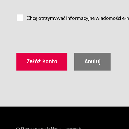
Na zasadach określonych w Regulaminie dostęp do Serwis
Internet.
Chcę otrzymywać informacyjne wiadomości e-
Usługobiorca przed rozpoczęciem korzystania z Serwisu 
zamówienie usługi newsletter za pośrednictwem przezn
dla wszystkich Usługobiorców wymaga akceptacji post
Usługobiorca zobowiązany jest do przestrzegania postan
Regulamin jest udostępniony Usługobiorcom nieodpłatni
utrwalenie i wydrukowanie.
§ 3
Warunki techniczne korzystania z Usług
W celu prawidłowego i pełnego korzystania z Usług, U
urządzeniem mającym dostęp do sieci Internet;
przeglądarką Firefox 8.0 lub wyższą, Chrome 11 lub 
parametrach.
Korzystanie ze wszystkich aplikacji Serwisu może być uz
§ 4
Zawarcie umowy o świadczenie Usług
© Stowarzyszenie Nowe Horyzonty