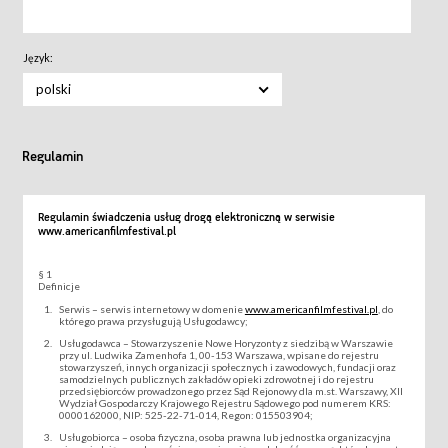
Język:
polski
Regulamin
Regulamin świadczenia usług drogą elektroniczną w serwisie
www.americanfilmfestival.pl
§ 1
Definicje
Serwis – serwis internetowy w domenie
www.americanfilmfestival.pl
, do
którego prawa przysługują Usługodawcy;
Usługodawca – Stowarzyszenie Nowe Horyzonty z siedzibą w Warszawie
przy ul. Ludwika Zamenhofa 1, 00-153 Warszawa, wpisane do rejestru
stowarzyszeń, innych organizacji społecznych i zawodowych, fundacji oraz
samodzielnych publicznych zakładów opieki zdrowotnej i do rejestru
przedsiębiorców prowadzonego przez Sąd Rejonowy dla m.st. Warszawy, XII
Wydział Gospodarczy Krajowego Rejestru Sądowego pod numerem KRS:
0000162000, NIP: 525-22-71-014, Regon: 015503904;
Usługobiorca – osoba fizyczna, osoba prawna lub jednostka organizacyjna