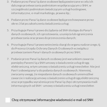
świadczy Usługi drogą elektroniczną w rozumieniu ustawy z dnia 18 lipca
Podane przez Pana/-ią dane osobowe będą powierzane w celu ich
2002 r. o świadczeniu usług drogą elektroniczną (Dz.U. z 2002 r., Nr 144, poz.
dalszego przetwarzania podmiotom współpracującym z SNH, w
1204, z późń. zm.). Usługi świadczone są nieodpłatnie.
szczególności podmiotom świadczącym usługi hostingowe,
usługę przeglądania i odczytywania przez Usługobiorców materiałów
informatyczne, e-mail marketingu, prawne itp.;
zamieszczanych w Serwisie,
Podane przez Pana/-ią dane osobowe będą przechowywane przez
usługę utrzymywania konta użytkownika w Serwisie,
okres 3 lat po zakończeniu świadczenia usług;
usługę newsletter,
Przysługuje Panu/-i prawo do żądania od SNH dostępu do Pana/-i
usługę zawierania na odległość umów nabycia Karnetów i Biletów,
danych osobowych, ich sprostowania, usunięcia lub ograniczenia
usługę zawierania na odległość umów sprzedaży w Sklepie.
przetwarzania oraz prawo do przenoszenia danych;
Usługodawca świadczy Usługi drogą elektroniczną w rozumieniu ustawy z
Przysługuje Panu/-i prawo wniesienia skargi do organu nadzorczego, tj.
dnia 18 lipca 2002 r. o świadczeniu usług drogą elektroniczną (Dz.U. z 2002
r., Nr 144, poz. 1204, z późń. zm.). Usługi świadczone są nieodpłatnie.
do Prezesa Urzędu Ochrony Danych Osobowych w związku z
przetwarzaniem Pana/-i danych osobowych przez SNH;
Na zasadach określonych w Regulaminie dostęp do Serwisu jest otwarty dla
każdego kto posiada możliwość połączenia z publiczną siecią Internet.
Podanie przez Pana/-ią danych osobowy jest warunkiem zawarcia
Usługobiorca przed rozpoczęciem korzystania z Serwisu jest zobowiązany
pomiędzy Panem/-ią a SNH umowy o świadczenie usług drogą
zapoznać się z Regulaminem. Założenie konta w Serwisie oraz zamówienie
elektroniczną, w tym umowy o świadczeniu usługi newsletter. Nie jest
usługi newsletter za pośrednictwem przeznaczonego do tego formularza
zamieszczonego na stronach Serwisu dostępnych dla wszystkich
Pan/-i zobowiązany/-a do podania danych osobowych. Niemniej,
Usługobiorców wymaga akceptacji postanowień Regulaminu.
zwracamy uwagę, że niepodanie danych osobowych uniemożliwi
Usługobiorca zobowiązany jest do przestrzegania postanowień Regulaminu
zawarcie i realizację umowy o świadczenie usług drogą elektroniczną
od chwili rozpoczęcia korzystania z Serwisu.
oraz w przypadku wyrażenia przez Pana/-ią chęci otrzymywania maili
informacyjnych od SNH - umowy o świadczeniu usługi newsletter.
Regulamin jest udostępniony Usługobiorcom nieodpłatnie za
pośrednictwem Serwisu w formie, która umożliwia jego pobranie,
utrwalenie i wydrukowanie.
§ 3
Chcę otrzymywać informacyjne wiadomości e-mail od SNH
Warunki techniczne korzystania z Usług
W celu prawidłowego i pełnego korzystania z Usług, Usługobiorcy powinni