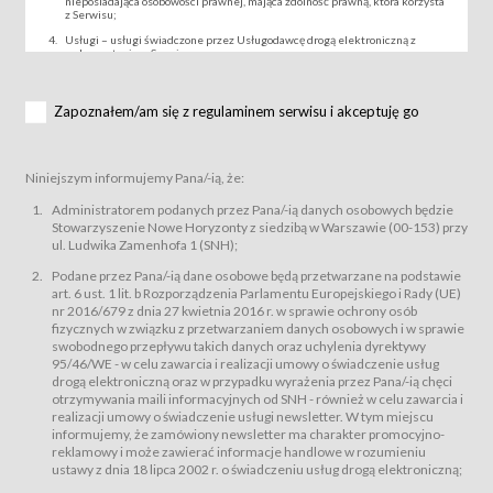
nieposiadająca osobowości prawnej, mająca zdolność prawną, która korzysta
z Serwisu;
Usługi – usługi świadczone przez Usługodawcę drogą elektroniczną z
wykorzystaniem Serwisu;
Wydarzenie – organizowany przez Usługodawcę festiwal filmowy, koncert
lub inna impreza, w której można uczestniczyć nabywając Karnet lub/i Bilet
za pośrednictwem Serwisu;
Zapoznałem/am się z regulaminem serwisu i akceptuję go
Karnety – wybrane dokumenty potwierdzające zawarcie umowy z
Usługodawcą i uprawniające do wzięcia udziału w Wydarzeniu,
przewidziane przez Usługodawcę dla danego Wydarzenia, tj. uprawniające
do uczestnictwa w seansach na festiwalach filmowych lub/i sprzedawane
Niniejszym informujemy Pana/-ią, że:
podmiotom z branży mediów i filmowej (Akredytacje);
Bilety – wybrane dokumenty potwierdzające zawarcie umowy z
Administratorem podanych przez Pana/-ią danych osobowych będzie
Usługodawcą i uprawniające do wzięcia udziału w Wydarzeniu,
Stowarzyszenie Nowe Horyzonty z siedzibą w Warszawie (00-153) przy
przewidziane przez Usługodawcę dla danego Wydarzenia, tj. uprawniające
ul. Ludwika Zamenhofa 1 (SNH);
do uczestnictwa w wielu albo w pojedynczych seansach filmowych,
wydarzeniach specjalnych i koncertach;
Podane przez Pana/-ią dane osobowe będą przetwarzane na podstawie
Sklep – sklep internetowy prowadzony przez Usługodawcę w Serwisie;
art. 6 ust. 1 lit. b Rozporządzenia Parlamentu Europejskiego i Rady (UE)
Regulamin – niniejszy regulamin.
nr 2016/679 z dnia 27 kwietnia 2016 r. w sprawie ochrony osób
fizycznych w związku z przetwarzaniem danych osobowych i w sprawie
§ 2
swobodnego przepływu takich danych oraz uchylenia dyrektywy
Postanowienia ogólne
95/46/WE - w celu zawarcia i realizacji umowy o świadczenie usług
Regulamin określa zasady:
drogą elektroniczną oraz w przypadku wyrażenia przez Pana/-ią chęci
świadczenia Usługobiorcom Usług przez Usługodawcę, z
otrzymywania maili informacyjnych od SNH - również w celu zawarcia i
zastrzeżeniem usług, o których mowa w ust. 2 pkt. 4 i 5 poniżej, których
realizacji umowy o świadczenie usługi newsletter. W tym miejscu
zasady świadczenia precyzują odrębne regulaminy,
informujemy, że zamówiony newsletter ma charakter promocyjno-
przetwarzania przez Usługodawcę danych osobowych Usługobiorców
reklamowy i może zawierać informacje handlowe w rozumieniu
będących osobami fizycznymi.
ustawy z dnia 18 lipca 2002 r. o świadczeniu usług drogą elektroniczną;
Usługodawca świadczy w szczególności następujące Usługi:Usługodawca