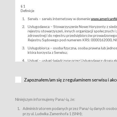
§ 1
Definicje
Serwis – serwis internetowy w domenie
www.americanfilm
Usługodawca – Stowarzyszenie Nowe Horyzonty z siedzi
rejestru stowarzyszeń, innych organizacji społecznych 
zdrowotnej i do rejestru przedsiębiorców prowadzonego
Rejestru Sądowego pod numerem KRS: 0000162000, NI
Usługobiorca – osoba fizyczna, osoba prawna lub jedno
która korzysta z Serwisu;
Usługi – usługi świadczone przez Usługodawcę drogą el
Wydarzenie – organizowany przez Usługodawcę festiwal 
Karnet lub/i Bilet za pośrednictwem Serwisu;
Zapoznałem/am się z regulaminem serwisu i akc
Karnety – wybrane dokumenty potwierdzające zawarcie 
przewidziane przez Usługodawcę dla danego Wydarzenia, 
sprzedawane podmiotom z branży mediów i filmowej (Akr
Bilety – wybrane dokumenty potwierdzające zawarcie um
Niniejszym informujemy Pana/-ią, że:
przewidziane przez Usługodawcę dla danego Wydarzenia,
filmowych, wydarzeniach specjalnych i koncertach;
Administratorem podanych przez Pana/-ią danych osobo
przy ul. Ludwika Zamenhofa 1 (SNH);
Sklep – sklep internetowy prowadzony przez Usługodawc