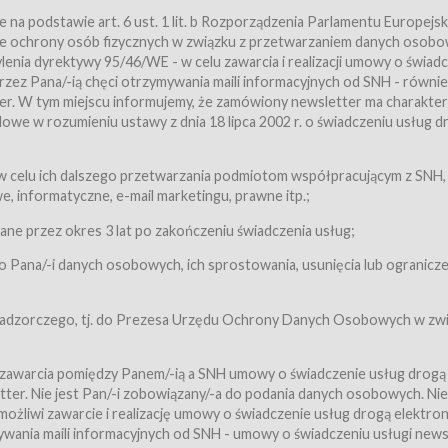
a podstawie art. 6 ust. 1 lit. b Rozporządzenia Parlamentu Europejsk
awie ochrony osób fizycznych w związku z przetwarzaniem danych osobo
nia dyrektywy 95/46/WE - w celu zawarcia i realizacji umowy o świad
zez Pana/-ią chęci otrzymywania maili informacyjnych od SNH - równie
tter. W tym miejscu informujemy, że zamówiony newsletter ma charakter
we w rozumieniu ustawy z dnia 18 lipca 2002 r. o świadczeniu usług d
 z zastrzeżeniem usług, o których mowa w ust. 2 pkt. 4 i 5 poniżej, któr
 celu ich dalszego przetwarzania podmiotom współpracującym z SNH,
ch Usługobiorców będących osobami fizycznymi.
 informatyczne, e-mail marketingu, prawne itp.;
ugi:Usługodawca świadczy Usługi drogą elektroniczną w rozumieniu usta
czną (Dz.U. z 2002 r., Nr 144, poz. 1204, z późń. zm.). Usługi świadczone są
e przez okres 3 lat po zakończeniu świadczenia usług;
 Pana/-i danych osobowych, ich sprostowania, usunięcia lub ogranicze
orców materiałów zamieszczanych w Serwisie,
,
 nadzorczego, tj. do Prezesa Urzędu Ochrony Danych Osobowych w zwi
tów i Biletów,
 zawarcia pomiędzy Panem/-ią a SNH umowy o świadczenie usług drogą
ter. Nie jest Pan/-i zobowiązany/-a do podania danych osobowych. Nie
klepie.
liwi zawarcie i realizację umowy o świadczenie usług drogą elektron
mieniu ustawy z dnia 18 lipca 2002 r. o świadczeniu usług drogą elektron
ywania maili informacyjnych od SNH - umowy o świadczeniu usługi news
świadczone są nieodpłatnie.