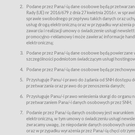
Regulamin – niniejszy regulamin.
Podane przez Pana/-ią dane osobowe będą przetwarzane n
Rady (UE) nr 2016/679 z dnia 27 kwietnia 2016 r. w spr
§ 2
sprawie swobodnego przepływu takich danych oraz uchyle
Postanowienia ogólne
usług drogą elektroniczną oraz w przypadku wyrażenia pr
Regulamin określa zasady:
zawarcia i realizacji umowy o świadczenie usługi newsle
promocyjno-reklamowy i może zawierać informacje handlo
świadczenia Usługobiorcom Usług przez Usługodawcę,
elektroniczną;
zasady świadczenia precyzują odrębne regulaminy,
Podane przez Pana/-ią dane osobowe będą powierzane w
przetwarzania przez Usługodawcę danych osobowy
szczególności podmiotom świadczącym usługi hostingowe,
Usługodawca świadczy w szczególności następujące Usł
dnia 18 lipca 2002 r. o świadczeniu usług drogą elektroni
Podane przez Pana/-ią dane osobowe będą przechowywan
nieodpłatnie.
Przysługuje Panu/-i prawo do żądania od SNH dostępu do
usługę przeglądania i odczytywania przez Usługobi
przetwarzania oraz prawo do przenoszenia danych;
usługę utrzymywania konta użytkownika w Serwisie
Przysługuje Panu/-i prawo wniesienia skargi do organu
usługę newsletter,
przetwarzaniem Pana/-i danych osobowych przez SNH;
usługę zawierania na odległość umów nabycia Karne
Podanie przez Pana/-ią danych osobowy jest warunkiem
elektroniczną, w tym umowy o świadczeniu usługi newslet
usługę zawierania na odległość umów sprzedaży w S
zwracamy uwagę, że niepodanie danych osobowych uniemoż
Usługodawca świadczy Usługi drogą elektroniczną w rozu
oraz w przypadku wyrażenia przez Pana/-ią chęci otrzym
(Dz.U. z 2002 r., Nr 144, poz. 1204, z późń. zm.). Usługi 