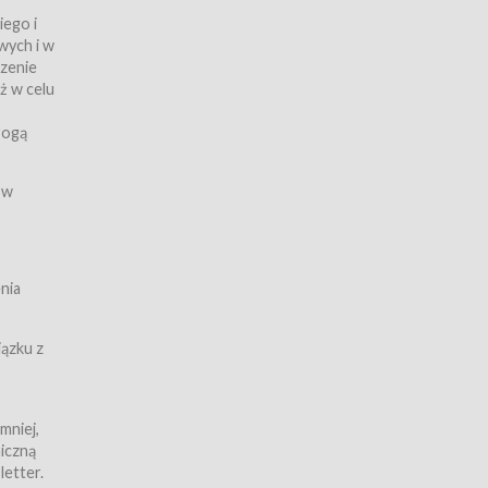
iego i
wych i w
czenie
ż w celu
rogą
ych
 w
wy z
nia
ązku z
mniej,
iczną
iczną
letter.