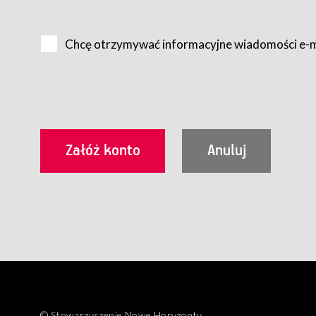
Na zasadach określonych w Regulaminie dostęp do Serwis
Internet.
Chcę otrzymywać informacyjne wiadomości e-
Usługobiorca przed rozpoczęciem korzystania z Serwisu 
zamówienie usługi newsletter za pośrednictwem przezn
dla wszystkich Usługobiorców wymaga akceptacji post
Usługobiorca zobowiązany jest do przestrzegania postan
Regulamin jest udostępniony Usługobiorcom nieodpłatni
utrwalenie i wydrukowanie.
§ 3
Warunki techniczne korzystania z Usług
W celu prawidłowego i pełnego korzystania z Usług, U
urządzeniem mającym dostęp do sieci Internet;
przeglądarką Firefox 8.0 lub wyższą, Chrome 11 lub 
parametrach.
Korzystanie ze wszystkich aplikacji Serwisu może być uz
§ 4
Zawarcie umowy o świadczenie Usług
© Stowarzyszenie Nowe Horyzonty