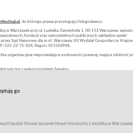
festival.pl
, do którego prawa przysługują Usługodawcy;
bą w Warszawie przy ul. Ludwika Zamenhofa 1, 00-153 Warszawa, wpisan
i zawodowych, fundacji oraz samodzielnych publicznych zakładów opieki
 przez Sąd Rejonowy dla m.st. Warszawy, XII Wydział Gospodarczy Krajo
P: 525-22-71-014, Regon: 015503904;
stka organizacyjna nieposiadająca osobowości prawnej, mająca zdolność p
ektroniczną z wykorzystaniem Serwisu;
filmowy, koncert lub inna impreza, w której można uczestniczyć nabywają
eptuję go
umowy z Usługodawcą i uprawniające do wzięcia udziału w Wydarzeniu,
tj. uprawniające do uczestnictwa w seansach na festiwalach filmowych lu
edytacje);
owy z Usługodawcą i uprawniające do wzięcia udziału w Wydarzeniu,
 tj. uprawniające do uczestnictwa w wielu albo w pojedynczych seansach
wych będzie Stowarzyszenie Nowe Horyzonty z siedzibą w Warszawie
ę w Serwisie;