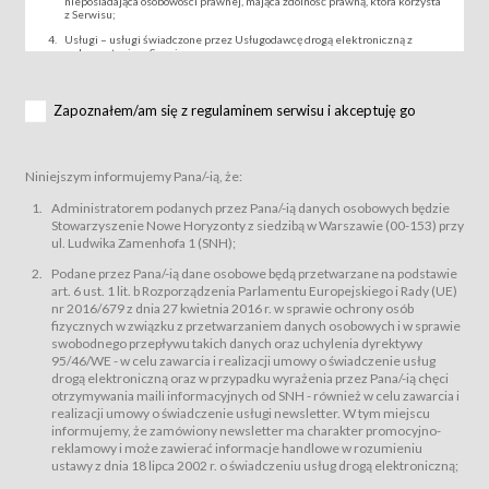
nieposiadająca osobowości prawnej, mająca zdolność prawną, która korzysta
z Serwisu;
Usługi – usługi świadczone przez Usługodawcę drogą elektroniczną z
wykorzystaniem Serwisu;
Wydarzenie – organizowany przez Usługodawcę festiwal filmowy, koncert
lub inna impreza, w której można uczestniczyć nabywając Karnet lub/i Bilet
za pośrednictwem Serwisu;
Zapoznałem/am się z regulaminem serwisu i akceptuję go
Karnety – wybrane dokumenty potwierdzające zawarcie umowy z
Usługodawcą i uprawniające do wzięcia udziału w Wydarzeniu,
przewidziane przez Usługodawcę dla danego Wydarzenia, tj. uprawniające
do uczestnictwa w seansach na festiwalach filmowych lub/i sprzedawane
Niniejszym informujemy Pana/-ią, że:
podmiotom z branży mediów i filmowej (Akredytacje);
Bilety – wybrane dokumenty potwierdzające zawarcie umowy z
Administratorem podanych przez Pana/-ią danych osobowych będzie
Usługodawcą i uprawniające do wzięcia udziału w Wydarzeniu,
Stowarzyszenie Nowe Horyzonty z siedzibą w Warszawie (00-153) przy
przewidziane przez Usługodawcę dla danego Wydarzenia, tj. uprawniające
ul. Ludwika Zamenhofa 1 (SNH);
do uczestnictwa w wielu albo w pojedynczych seansach filmowych,
wydarzeniach specjalnych i koncertach;
Podane przez Pana/-ią dane osobowe będą przetwarzane na podstawie
Sklep – sklep internetowy prowadzony przez Usługodawcę w Serwisie;
art. 6 ust. 1 lit. b Rozporządzenia Parlamentu Europejskiego i Rady (UE)
Regulamin – niniejszy regulamin.
nr 2016/679 z dnia 27 kwietnia 2016 r. w sprawie ochrony osób
fizycznych w związku z przetwarzaniem danych osobowych i w sprawie
§ 2
swobodnego przepływu takich danych oraz uchylenia dyrektywy
Postanowienia ogólne
95/46/WE - w celu zawarcia i realizacji umowy o świadczenie usług
Regulamin określa zasady:
drogą elektroniczną oraz w przypadku wyrażenia przez Pana/-ią chęci
świadczenia Usługobiorcom Usług przez Usługodawcę, z
otrzymywania maili informacyjnych od SNH - również w celu zawarcia i
zastrzeżeniem usług, o których mowa w ust. 2 pkt. 4 i 5 poniżej, których
realizacji umowy o świadczenie usługi newsletter. W tym miejscu
zasady świadczenia precyzują odrębne regulaminy,
informujemy, że zamówiony newsletter ma charakter promocyjno-
przetwarzania przez Usługodawcę danych osobowych Usługobiorców
reklamowy i może zawierać informacje handlowe w rozumieniu
będących osobami fizycznymi.
ustawy z dnia 18 lipca 2002 r. o świadczeniu usług drogą elektroniczną;
Usługodawca świadczy w szczególności następujące Usługi:Usługodawca