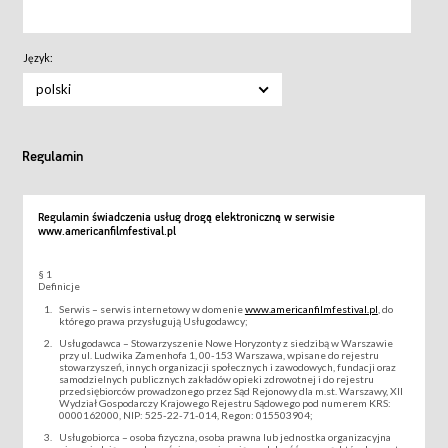
Język:
polski
Regulamin
Regulamin świadczenia usług drogą elektroniczną w serwisie
www.americanfilmfestival.pl
§ 1
Definicje
Serwis – serwis internetowy w domenie
www.americanfilmfestival.pl
, do
którego prawa przysługują Usługodawcy;
Usługodawca – Stowarzyszenie Nowe Horyzonty z siedzibą w Warszawie
przy ul. Ludwika Zamenhofa 1, 00-153 Warszawa, wpisane do rejestru
stowarzyszeń, innych organizacji społecznych i zawodowych, fundacji oraz
samodzielnych publicznych zakładów opieki zdrowotnej i do rejestru
przedsiębiorców prowadzonego przez Sąd Rejonowy dla m.st. Warszawy, XII
Wydział Gospodarczy Krajowego Rejestru Sądowego pod numerem KRS:
0000162000, NIP: 525-22-71-014, Regon: 015503904;
Usługobiorca – osoba fizyczna, osoba prawna lub jednostka organizacyjna