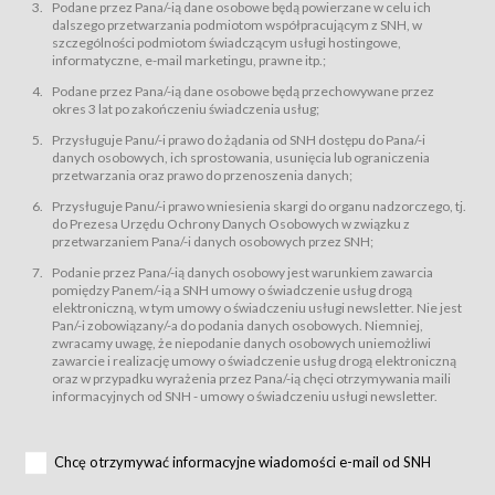
świadczy Usługi drogą elektroniczną w rozumieniu ustawy z dnia 18 lipca
Podane przez Pana/-ią dane osobowe będą powierzane w celu ich
2002 r. o świadczeniu usług drogą elektroniczną (Dz.U. z 2002 r., Nr 144, poz.
dalszego przetwarzania podmiotom współpracującym z SNH, w
1204, z późń. zm.). Usługi świadczone są nieodpłatnie.
szczególności podmiotom świadczącym usługi hostingowe,
usługę przeglądania i odczytywania przez Usługobiorców materiałów
informatyczne, e-mail marketingu, prawne itp.;
zamieszczanych w Serwisie,
Podane przez Pana/-ią dane osobowe będą przechowywane przez
usługę utrzymywania konta użytkownika w Serwisie,
okres 3 lat po zakończeniu świadczenia usług;
usługę newsletter,
Przysługuje Panu/-i prawo do żądania od SNH dostępu do Pana/-i
usługę zawierania na odległość umów nabycia Karnetów i Biletów,
danych osobowych, ich sprostowania, usunięcia lub ograniczenia
usługę zawierania na odległość umów sprzedaży w Sklepie.
przetwarzania oraz prawo do przenoszenia danych;
Usługodawca świadczy Usługi drogą elektroniczną w rozumieniu ustawy z
Przysługuje Panu/-i prawo wniesienia skargi do organu nadzorczego, tj.
dnia 18 lipca 2002 r. o świadczeniu usług drogą elektroniczną (Dz.U. z 2002
r., Nr 144, poz. 1204, z późń. zm.). Usługi świadczone są nieodpłatnie.
do Prezesa Urzędu Ochrony Danych Osobowych w związku z
przetwarzaniem Pana/-i danych osobowych przez SNH;
Na zasadach określonych w Regulaminie dostęp do Serwisu jest otwarty dla
każdego kto posiada możliwość połączenia z publiczną siecią Internet.
Podanie przez Pana/-ią danych osobowy jest warunkiem zawarcia
Usługobiorca przed rozpoczęciem korzystania z Serwisu jest zobowiązany
pomiędzy Panem/-ią a SNH umowy o świadczenie usług drogą
zapoznać się z Regulaminem. Założenie konta w Serwisie oraz zamówienie
elektroniczną, w tym umowy o świadczeniu usługi newsletter. Nie jest
usługi newsletter za pośrednictwem przeznaczonego do tego formularza
zamieszczonego na stronach Serwisu dostępnych dla wszystkich
Pan/-i zobowiązany/-a do podania danych osobowych. Niemniej,
Usługobiorców wymaga akceptacji postanowień Regulaminu.
zwracamy uwagę, że niepodanie danych osobowych uniemożliwi
Usługobiorca zobowiązany jest do przestrzegania postanowień Regulaminu
zawarcie i realizację umowy o świadczenie usług drogą elektroniczną
od chwili rozpoczęcia korzystania z Serwisu.
oraz w przypadku wyrażenia przez Pana/-ią chęci otrzymywania maili
informacyjnych od SNH - umowy o świadczeniu usługi newsletter.
Regulamin jest udostępniony Usługobiorcom nieodpłatnie za
pośrednictwem Serwisu w formie, która umożliwia jego pobranie,
utrwalenie i wydrukowanie.
§ 3
Chcę otrzymywać informacyjne wiadomości e-mail od SNH
Warunki techniczne korzystania z Usług
W celu prawidłowego i pełnego korzystania z Usług, Usługobiorcy powinni