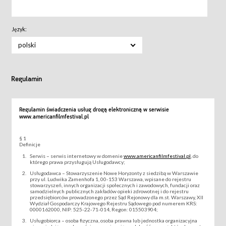
Język:
polski
Regulamin
Regulamin świadczenia usług drogą elektroniczną w serwisie
www.americanfilmfestival.pl
§ 1
Definicje
Serwis – serwis internetowy w domenie
www.americanfilmfestival.pl
, do
którego prawa przysługują Usługodawcy;
Usługodawca – Stowarzyszenie Nowe Horyzonty z siedzibą w Warszawie
przy ul. Ludwika Zamenhofa 1, 00-153 Warszawa, wpisane do rejestru
stowarzyszeń, innych organizacji społecznych i zawodowych, fundacji oraz
samodzielnych publicznych zakładów opieki zdrowotnej i do rejestru
przedsiębiorców prowadzonego przez Sąd Rejonowy dla m.st. Warszawy, XII
Wydział Gospodarczy Krajowego Rejestru Sądowego pod numerem KRS:
0000162000, NIP: 525-22-71-014, Regon: 015503904;
Usługobiorca – osoba fizyczna, osoba prawna lub jednostka organizacyjna