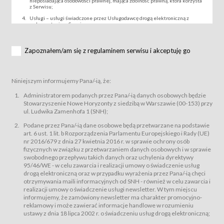
nieposiadająca osobowości prawnej, mająca zdolność prawną, która korzysta
z Serwisu;
Usługi – usługi świadczone przez Usługodawcę drogą elektroniczną z
wykorzystaniem Serwisu;
Wydarzenie – organizowany przez Usługodawcę festiwal filmowy, koncert
lub inna impreza, w której można uczestniczyć nabywając Karnet lub/i Bilet
za pośrednictwem Serwisu;
Zapoznałem/am się z regulaminem serwisu i akceptuję go
Karnety – wybrane dokumenty potwierdzające zawarcie umowy z
Usługodawcą i uprawniające do wzięcia udziału w Wydarzeniu,
przewidziane przez Usługodawcę dla danego Wydarzenia, tj. uprawniające
do uczestnictwa w seansach na festiwalach filmowych lub/i sprzedawane
Niniejszym informujemy Pana/-ią, że:
podmiotom z branży mediów i filmowej (Akredytacje);
Bilety – wybrane dokumenty potwierdzające zawarcie umowy z
Administratorem podanych przez Pana/-ią danych osobowych będzie
Usługodawcą i uprawniające do wzięcia udziału w Wydarzeniu,
Stowarzyszenie Nowe Horyzonty z siedzibą w Warszawie (00-153) przy
przewidziane przez Usługodawcę dla danego Wydarzenia, tj. uprawniające
ul. Ludwika Zamenhofa 1 (SNH);
do uczestnictwa w wielu albo w pojedynczych seansach filmowych,
wydarzeniach specjalnych i koncertach;
Podane przez Pana/-ią dane osobowe będą przetwarzane na podstawie
Sklep – sklep internetowy prowadzony przez Usługodawcę w Serwisie;
art. 6 ust. 1 lit. b Rozporządzenia Parlamentu Europejskiego i Rady (UE)
Regulamin – niniejszy regulamin.
nr 2016/679 z dnia 27 kwietnia 2016 r. w sprawie ochrony osób
fizycznych w związku z przetwarzaniem danych osobowych i w sprawie
§ 2
swobodnego przepływu takich danych oraz uchylenia dyrektywy
Postanowienia ogólne
95/46/WE - w celu zawarcia i realizacji umowy o świadczenie usług
Regulamin określa zasady:
drogą elektroniczną oraz w przypadku wyrażenia przez Pana/-ią chęci
świadczenia Usługobiorcom Usług przez Usługodawcę, z
otrzymywania maili informacyjnych od SNH - również w celu zawarcia i
zastrzeżeniem usług, o których mowa w ust. 2 pkt. 4 i 5 poniżej, których
realizacji umowy o świadczenie usługi newsletter. W tym miejscu
zasady świadczenia precyzują odrębne regulaminy,
informujemy, że zamówiony newsletter ma charakter promocyjno-
przetwarzania przez Usługodawcę danych osobowych Usługobiorców
reklamowy i może zawierać informacje handlowe w rozumieniu
będących osobami fizycznymi.
ustawy z dnia 18 lipca 2002 r. o świadczeniu usług drogą elektroniczną;
Usługodawca świadczy w szczególności następujące Usługi:Usługodawca