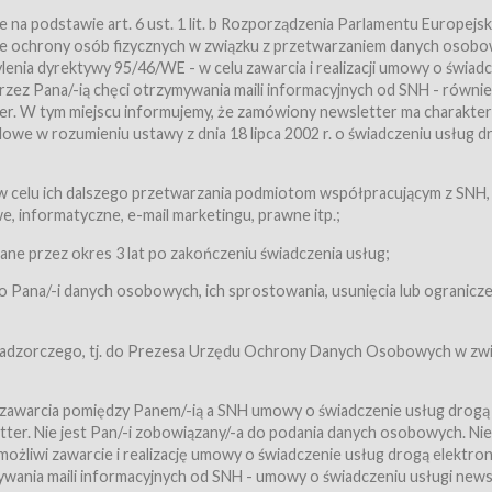
a podstawie art. 6 ust. 1 lit. b Rozporządzenia Parlamentu Europejsk
awie ochrony osób fizycznych w związku z przetwarzaniem danych osobo
nia dyrektywy 95/46/WE - w celu zawarcia i realizacji umowy o świad
zez Pana/-ią chęci otrzymywania maili informacyjnych od SNH - równie
tter. W tym miejscu informujemy, że zamówiony newsletter ma charakter
we w rozumieniu ustawy z dnia 18 lipca 2002 r. o świadczeniu usług d
 z zastrzeżeniem usług, o których mowa w ust. 2 pkt. 4 i 5 poniżej, któr
 celu ich dalszego przetwarzania podmiotom współpracującym z SNH,
ch Usługobiorców będących osobami fizycznymi.
 informatyczne, e-mail marketingu, prawne itp.;
ugi:Usługodawca świadczy Usługi drogą elektroniczną w rozumieniu usta
czną (Dz.U. z 2002 r., Nr 144, poz. 1204, z późń. zm.). Usługi świadczone są
e przez okres 3 lat po zakończeniu świadczenia usług;
 Pana/-i danych osobowych, ich sprostowania, usunięcia lub ogranicze
orców materiałów zamieszczanych w Serwisie,
,
 nadzorczego, tj. do Prezesa Urzędu Ochrony Danych Osobowych w zwi
tów i Biletów,
 zawarcia pomiędzy Panem/-ią a SNH umowy o świadczenie usług drogą
ter. Nie jest Pan/-i zobowiązany/-a do podania danych osobowych. Nie
klepie.
liwi zawarcie i realizację umowy o świadczenie usług drogą elektron
mieniu ustawy z dnia 18 lipca 2002 r. o świadczeniu usług drogą elektron
ywania maili informacyjnych od SNH - umowy o świadczeniu usługi news
świadczone są nieodpłatnie.