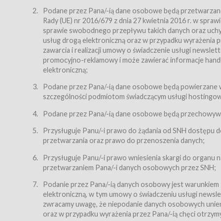
Regulamin – niniejszy regulamin.
Podane przez Pana/-ią dane osobowe będą przetwarzane n
Rady (UE) nr 2016/679 z dnia 27 kwietnia 2016 r. w spr
§ 2
sprawie swobodnego przepływu takich danych oraz uchyle
Postanowienia ogólne
usług drogą elektroniczną oraz w przypadku wyrażenia pr
Regulamin określa zasady:
zawarcia i realizacji umowy o świadczenie usługi newsle
promocyjno-reklamowy i może zawierać informacje handlo
świadczenia Usługobiorcom Usług przez Usługodawcę,
elektroniczną;
zasady świadczenia precyzują odrębne regulaminy,
Podane przez Pana/-ią dane osobowe będą powierzane w
przetwarzania przez Usługodawcę danych osobowy
szczególności podmiotom świadczącym usługi hostingowe,
Usługodawca świadczy w szczególności następujące Usł
dnia 18 lipca 2002 r. o świadczeniu usług drogą elektroni
Podane przez Pana/-ią dane osobowe będą przechowywan
nieodpłatnie.
Przysługuje Panu/-i prawo do żądania od SNH dostępu do
usługę przeglądania i odczytywania przez Usługobi
przetwarzania oraz prawo do przenoszenia danych;
usługę utrzymywania konta użytkownika w Serwisie
Przysługuje Panu/-i prawo wniesienia skargi do organu
usługę newsletter,
przetwarzaniem Pana/-i danych osobowych przez SNH;
usługę zawierania na odległość umów nabycia Karne
Podanie przez Pana/-ią danych osobowy jest warunkiem
elektroniczną, w tym umowy o świadczeniu usługi newslet
usługę zawierania na odległość umów sprzedaży w S
zwracamy uwagę, że niepodanie danych osobowych uniemoż
Usługodawca świadczy Usługi drogą elektroniczną w rozu
oraz w przypadku wyrażenia przez Pana/-ią chęci otrzym
(Dz.U. z 2002 r., Nr 144, poz. 1204, z późń. zm.). Usługi 