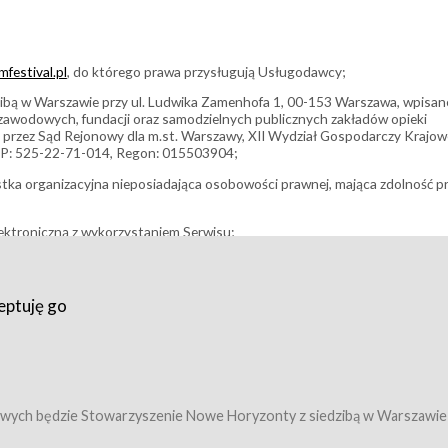
festival.pl
, do którego prawa przysługują Usługodawcy;
bą w Warszawie przy ul. Ludwika Zamenhofa 1, 00-153 Warszawa, wpisan
i zawodowych, fundacji oraz samodzielnych publicznych zakładów opieki
 przez Sąd Rejonowy dla m.st. Warszawy, XII Wydział Gospodarczy Krajo
P: 525-22-71-014, Regon: 015503904;
stka organizacyjna nieposiadająca osobowości prawnej, mająca zdolność p
ektroniczną z wykorzystaniem Serwisu;
filmowy, koncert lub inna impreza, w której można uczestniczyć nabywają
eptuję go
umowy z Usługodawcą i uprawniające do wzięcia udziału w Wydarzeniu,
tj. uprawniające do uczestnictwa w seansach na festiwalach filmowych lu
edytacje);
owy z Usługodawcą i uprawniające do wzięcia udziału w Wydarzeniu,
 tj. uprawniające do uczestnictwa w wielu albo w pojedynczych seansach
wych będzie Stowarzyszenie Nowe Horyzonty z siedzibą w Warszawie
ę w Serwisie;