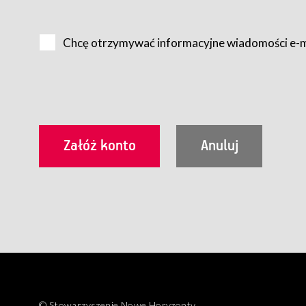
Na zasadach określonych w Regulaminie dostęp do Serwis
Internet.
Chcę otrzymywać informacyjne wiadomości e-
Usługobiorca przed rozpoczęciem korzystania z Serwisu 
zamówienie usługi newsletter za pośrednictwem przezn
dla wszystkich Usługobiorców wymaga akceptacji post
Usługobiorca zobowiązany jest do przestrzegania postan
Regulamin jest udostępniony Usługobiorcom nieodpłatni
utrwalenie i wydrukowanie.
§ 3
Warunki techniczne korzystania z Usług
W celu prawidłowego i pełnego korzystania z Usług, U
urządzeniem mającym dostęp do sieci Internet;
przeglądarką Firefox 8.0 lub wyższą, Chrome 11 lub 
parametrach.
Korzystanie ze wszystkich aplikacji Serwisu może być uz
§ 4
Zawarcie umowy o świadczenie Usług
© Stowarzyszenie Nowe Horyzonty