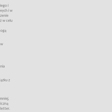
iego i
wych i w
czenie
ż w celu
rogą
ych
 w
wy z
nia
ązku z
mniej,
iczną
iczną
letter.