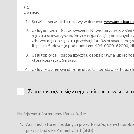
§ 1
Definicje
Serwis – serwis internetowy w domenie
www.americanfilm
Usługodawca – Stowarzyszenie Nowe Horyzonty z siedzi
rejestru stowarzyszeń, innych organizacji społecznych 
zdrowotnej i do rejestru przedsiębiorców prowadzonego
Rejestru Sądowego pod numerem KRS: 0000162000, NI
Usługobiorca – osoba fizyczna, osoba prawna lub jedno
która korzysta z Serwisu;
Usługi – usługi świadczone przez Usługodawcę drogą el
Wydarzenie – organizowany przez Usługodawcę festiwal 
Karnet lub/i Bilet za pośrednictwem Serwisu;
Zapoznałem/am się z regulaminem serwisu i akc
Karnety – wybrane dokumenty potwierdzające zawarcie 
przewidziane przez Usługodawcę dla danego Wydarzenia, 
sprzedawane podmiotom z branży mediów i filmowej (Akr
Bilety – wybrane dokumenty potwierdzające zawarcie um
Niniejszym informujemy Pana/-ią, że:
przewidziane przez Usługodawcę dla danego Wydarzenia,
filmowych, wydarzeniach specjalnych i koncertach;
Administratorem podanych przez Pana/-ią danych osobo
przy ul. Ludwika Zamenhofa 1 (SNH);
Sklep – sklep internetowy prowadzony przez Usługodawc