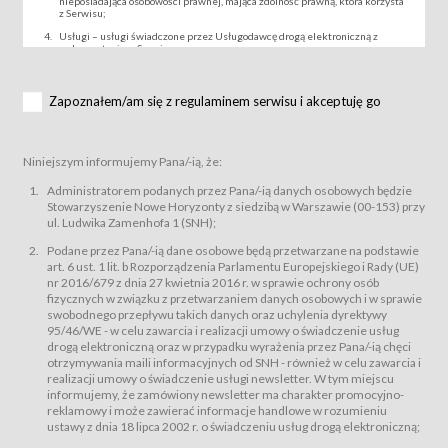
nieposiadająca osobowości prawnej, mająca zdolność prawną, która korzysta
z Serwisu;
Usługi – usługi świadczone przez Usługodawcę drogą elektroniczną z
wykorzystaniem Serwisu;
Wydarzenie – organizowany przez Usługodawcę festiwal filmowy, koncert
lub inna impreza, w której można uczestniczyć nabywając Karnet lub/i Bilet
za pośrednictwem Serwisu;
Zapoznałem/am się z regulaminem serwisu i akceptuję go
Karnety – wybrane dokumenty potwierdzające zawarcie umowy z
Usługodawcą i uprawniające do wzięcia udziału w Wydarzeniu,
przewidziane przez Usługodawcę dla danego Wydarzenia, tj. uprawniające
do uczestnictwa w seansach na festiwalach filmowych lub/i sprzedawane
Niniejszym informujemy Pana/-ią, że:
podmiotom z branży mediów i filmowej (Akredytacje);
Bilety – wybrane dokumenty potwierdzające zawarcie umowy z
Administratorem podanych przez Pana/-ią danych osobowych będzie
Usługodawcą i uprawniające do wzięcia udziału w Wydarzeniu,
Stowarzyszenie Nowe Horyzonty z siedzibą w Warszawie (00-153) przy
przewidziane przez Usługodawcę dla danego Wydarzenia, tj. uprawniające
ul. Ludwika Zamenhofa 1 (SNH);
do uczestnictwa w wielu albo w pojedynczych seansach filmowych,
wydarzeniach specjalnych i koncertach;
Podane przez Pana/-ią dane osobowe będą przetwarzane na podstawie
Sklep – sklep internetowy prowadzony przez Usługodawcę w Serwisie;
art. 6 ust. 1 lit. b Rozporządzenia Parlamentu Europejskiego i Rady (UE)
Regulamin – niniejszy regulamin.
nr 2016/679 z dnia 27 kwietnia 2016 r. w sprawie ochrony osób
fizycznych w związku z przetwarzaniem danych osobowych i w sprawie
§ 2
swobodnego przepływu takich danych oraz uchylenia dyrektywy
Postanowienia ogólne
95/46/WE - w celu zawarcia i realizacji umowy o świadczenie usług
Regulamin określa zasady:
drogą elektroniczną oraz w przypadku wyrażenia przez Pana/-ią chęci
świadczenia Usługobiorcom Usług przez Usługodawcę, z
otrzymywania maili informacyjnych od SNH - również w celu zawarcia i
zastrzeżeniem usług, o których mowa w ust. 2 pkt. 4 i 5 poniżej, których
realizacji umowy o świadczenie usługi newsletter. W tym miejscu
zasady świadczenia precyzują odrębne regulaminy,
informujemy, że zamówiony newsletter ma charakter promocyjno-
przetwarzania przez Usługodawcę danych osobowych Usługobiorców
reklamowy i może zawierać informacje handlowe w rozumieniu
będących osobami fizycznymi.
ustawy z dnia 18 lipca 2002 r. o świadczeniu usług drogą elektroniczną;
Usługodawca świadczy w szczególności następujące Usługi:Usługodawca