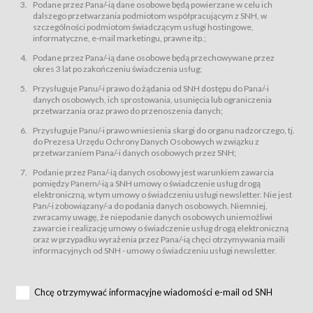
świadczy Usługi drogą elektroniczną w rozumieniu ustawy z dnia 18 lipca
Podane przez Pana/-ią dane osobowe będą powierzane w celu ich
2002 r. o świadczeniu usług drogą elektroniczną (Dz.U. z 2002 r., Nr 144, poz.
dalszego przetwarzania podmiotom współpracującym z SNH, w
1204, z późń. zm.). Usługi świadczone są nieodpłatnie.
szczególności podmiotom świadczącym usługi hostingowe,
usługę przeglądania i odczytywania przez Usługobiorców materiałów
informatyczne, e-mail marketingu, prawne itp.;
zamieszczanych w Serwisie,
Podane przez Pana/-ią dane osobowe będą przechowywane przez
usługę utrzymywania konta użytkownika w Serwisie,
okres 3 lat po zakończeniu świadczenia usług;
usługę newsletter,
Przysługuje Panu/-i prawo do żądania od SNH dostępu do Pana/-i
usługę zawierania na odległość umów nabycia Karnetów i Biletów,
danych osobowych, ich sprostowania, usunięcia lub ograniczenia
usługę zawierania na odległość umów sprzedaży w Sklepie.
przetwarzania oraz prawo do przenoszenia danych;
Usługodawca świadczy Usługi drogą elektroniczną w rozumieniu ustawy z
Przysługuje Panu/-i prawo wniesienia skargi do organu nadzorczego, tj.
dnia 18 lipca 2002 r. o świadczeniu usług drogą elektroniczną (Dz.U. z 2002
r., Nr 144, poz. 1204, z późń. zm.). Usługi świadczone są nieodpłatnie.
do Prezesa Urzędu Ochrony Danych Osobowych w związku z
przetwarzaniem Pana/-i danych osobowych przez SNH;
Na zasadach określonych w Regulaminie dostęp do Serwisu jest otwarty dla
każdego kto posiada możliwość połączenia z publiczną siecią Internet.
Podanie przez Pana/-ią danych osobowy jest warunkiem zawarcia
Usługobiorca przed rozpoczęciem korzystania z Serwisu jest zobowiązany
pomiędzy Panem/-ią a SNH umowy o świadczenie usług drogą
zapoznać się z Regulaminem. Założenie konta w Serwisie oraz zamówienie
elektroniczną, w tym umowy o świadczeniu usługi newsletter. Nie jest
usługi newsletter za pośrednictwem przeznaczonego do tego formularza
zamieszczonego na stronach Serwisu dostępnych dla wszystkich
Pan/-i zobowiązany/-a do podania danych osobowych. Niemniej,
Usługobiorców wymaga akceptacji postanowień Regulaminu.
zwracamy uwagę, że niepodanie danych osobowych uniemożliwi
Usługobiorca zobowiązany jest do przestrzegania postanowień Regulaminu
zawarcie i realizację umowy o świadczenie usług drogą elektroniczną
od chwili rozpoczęcia korzystania z Serwisu.
oraz w przypadku wyrażenia przez Pana/-ią chęci otrzymywania maili
informacyjnych od SNH - umowy o świadczeniu usługi newsletter.
Regulamin jest udostępniony Usługobiorcom nieodpłatnie za
pośrednictwem Serwisu w formie, która umożliwia jego pobranie,
utrwalenie i wydrukowanie.
§ 3
Chcę otrzymywać informacyjne wiadomości e-mail od SNH
Warunki techniczne korzystania z Usług
W celu prawidłowego i pełnego korzystania z Usług, Usługobiorcy powinni