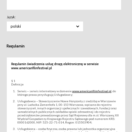
Język:
polski
Regulamin
Regulamin świadczenia usług drogą elektroniczną w serwisie
www.americanfilmfestival.pl
§ 1
Definicje
Serwis – serwis internetowy w domenie
www.americanfilmfestival.pl
, do
którego prawa przysługują Usługodawcy;
Usługodawca – Stowarzyszenie Nowe Horyzonty z siedzibą w Warszawie
przy ul. Ludwika Zamenhofa 1, 00-153 Warszawa, wpisane do rejestru
stowarzyszeń, innych organizacji społecznych i zawodowych, fundacji oraz
samodzielnych publicznych zakładów opieki zdrowotnej i do rejestru
przedsiębiorców prowadzonego przez Sąd Rejonowy dla m.st. Warszawy, XII
Wydział Gospodarczy Krajowego Rejestru Sądowego pod numerem KRS:
0000162000, NIP: 525-22-71-014, Regon: 015503904;
Usługobiorca – osoba fizyczna, osoba prawna lub jednostka organizacyjna