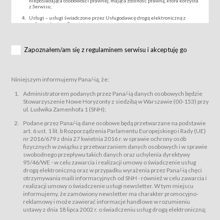
nieposiadająca osobowości prawnej, mająca zdolność prawną, która korzysta
z Serwisu;
Usługi – usługi świadczone przez Usługodawcę drogą elektroniczną z
wykorzystaniem Serwisu;
Wydarzenie – organizowany przez Usługodawcę festiwal filmowy, koncert
lub inna impreza, w której można uczestniczyć nabywając Karnet lub/i Bilet
za pośrednictwem Serwisu;
Zapoznałem/am się z regulaminem serwisu i akceptuję go
Karnety – wybrane dokumenty potwierdzające zawarcie umowy z
Usługodawcą i uprawniające do wzięcia udziału w Wydarzeniu,
przewidziane przez Usługodawcę dla danego Wydarzenia, tj. uprawniające
do uczestnictwa w seansach na festiwalach filmowych lub/i sprzedawane
Niniejszym informujemy Pana/-ią, że:
podmiotom z branży mediów i filmowej (Akredytacje);
Bilety – wybrane dokumenty potwierdzające zawarcie umowy z
Administratorem podanych przez Pana/-ią danych osobowych będzie
Usługodawcą i uprawniające do wzięcia udziału w Wydarzeniu,
Stowarzyszenie Nowe Horyzonty z siedzibą w Warszawie (00-153) przy
przewidziane przez Usługodawcę dla danego Wydarzenia, tj. uprawniające
ul. Ludwika Zamenhofa 1 (SNH);
do uczestnictwa w wielu albo w pojedynczych seansach filmowych,
wydarzeniach specjalnych i koncertach;
Podane przez Pana/-ią dane osobowe będą przetwarzane na podstawie
Sklep – sklep internetowy prowadzony przez Usługodawcę w Serwisie;
art. 6 ust. 1 lit. b Rozporządzenia Parlamentu Europejskiego i Rady (UE)
Regulamin – niniejszy regulamin.
nr 2016/679 z dnia 27 kwietnia 2016 r. w sprawie ochrony osób
fizycznych w związku z przetwarzaniem danych osobowych i w sprawie
§ 2
swobodnego przepływu takich danych oraz uchylenia dyrektywy
Postanowienia ogólne
95/46/WE - w celu zawarcia i realizacji umowy o świadczenie usług
Regulamin określa zasady:
drogą elektroniczną oraz w przypadku wyrażenia przez Pana/-ią chęci
świadczenia Usługobiorcom Usług przez Usługodawcę, z
otrzymywania maili informacyjnych od SNH - również w celu zawarcia i
zastrzeżeniem usług, o których mowa w ust. 2 pkt. 4 i 5 poniżej, których
realizacji umowy o świadczenie usługi newsletter. W tym miejscu
zasady świadczenia precyzują odrębne regulaminy,
informujemy, że zamówiony newsletter ma charakter promocyjno-
przetwarzania przez Usługodawcę danych osobowych Usługobiorców
reklamowy i może zawierać informacje handlowe w rozumieniu
będących osobami fizycznymi.
ustawy z dnia 18 lipca 2002 r. o świadczeniu usług drogą elektroniczną;
Usługodawca świadczy w szczególności następujące Usługi:Usługodawca