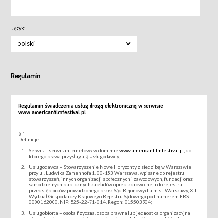
Język:
polski
Regulamin
Regulamin świadczenia usług drogą elektroniczną w serwisie
www.americanfilmfestival.pl
§ 1
Definicje
Serwis – serwis internetowy w domenie
www.americanfilmfestival.pl
, do
którego prawa przysługują Usługodawcy;
Usługodawca – Stowarzyszenie Nowe Horyzonty z siedzibą w Warszawie
przy ul. Ludwika Zamenhofa 1, 00-153 Warszawa, wpisane do rejestru
stowarzyszeń, innych organizacji społecznych i zawodowych, fundacji oraz
samodzielnych publicznych zakładów opieki zdrowotnej i do rejestru
przedsiębiorców prowadzonego przez Sąd Rejonowy dla m.st. Warszawy, XII
Wydział Gospodarczy Krajowego Rejestru Sądowego pod numerem KRS:
0000162000, NIP: 525-22-71-014, Regon: 015503904;
Usługobiorca – osoba fizyczna, osoba prawna lub jednostka organizacyjna