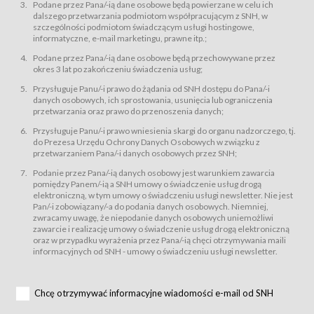
świadczy Usługi drogą elektroniczną w rozumieniu ustawy z dnia 18 lipca
Podane przez Pana/-ią dane osobowe będą powierzane w celu ich
2002 r. o świadczeniu usług drogą elektroniczną (Dz.U. z 2002 r., Nr 144, poz.
dalszego przetwarzania podmiotom współpracującym z SNH, w
1204, z późń. zm.). Usługi świadczone są nieodpłatnie.
szczególności podmiotom świadczącym usługi hostingowe,
usługę przeglądania i odczytywania przez Usługobiorców materiałów
informatyczne, e-mail marketingu, prawne itp.;
zamieszczanych w Serwisie,
Podane przez Pana/-ią dane osobowe będą przechowywane przez
usługę utrzymywania konta użytkownika w Serwisie,
okres 3 lat po zakończeniu świadczenia usług;
usługę newsletter,
Przysługuje Panu/-i prawo do żądania od SNH dostępu do Pana/-i
usługę zawierania na odległość umów nabycia Karnetów i Biletów,
danych osobowych, ich sprostowania, usunięcia lub ograniczenia
usługę zawierania na odległość umów sprzedaży w Sklepie.
przetwarzania oraz prawo do przenoszenia danych;
Usługodawca świadczy Usługi drogą elektroniczną w rozumieniu ustawy z
Przysługuje Panu/-i prawo wniesienia skargi do organu nadzorczego, tj.
dnia 18 lipca 2002 r. o świadczeniu usług drogą elektroniczną (Dz.U. z 2002
r., Nr 144, poz. 1204, z późń. zm.). Usługi świadczone są nieodpłatnie.
do Prezesa Urzędu Ochrony Danych Osobowych w związku z
przetwarzaniem Pana/-i danych osobowych przez SNH;
Na zasadach określonych w Regulaminie dostęp do Serwisu jest otwarty dla
każdego kto posiada możliwość połączenia z publiczną siecią Internet.
Podanie przez Pana/-ią danych osobowy jest warunkiem zawarcia
Usługobiorca przed rozpoczęciem korzystania z Serwisu jest zobowiązany
pomiędzy Panem/-ią a SNH umowy o świadczenie usług drogą
zapoznać się z Regulaminem. Założenie konta w Serwisie oraz zamówienie
elektroniczną, w tym umowy o świadczeniu usługi newsletter. Nie jest
usługi newsletter za pośrednictwem przeznaczonego do tego formularza
zamieszczonego na stronach Serwisu dostępnych dla wszystkich
Pan/-i zobowiązany/-a do podania danych osobowych. Niemniej,
Usługobiorców wymaga akceptacji postanowień Regulaminu.
zwracamy uwagę, że niepodanie danych osobowych uniemożliwi
Usługobiorca zobowiązany jest do przestrzegania postanowień Regulaminu
zawarcie i realizację umowy o świadczenie usług drogą elektroniczną
od chwili rozpoczęcia korzystania z Serwisu.
oraz w przypadku wyrażenia przez Pana/-ią chęci otrzymywania maili
informacyjnych od SNH - umowy o świadczeniu usługi newsletter.
Regulamin jest udostępniony Usługobiorcom nieodpłatnie za
pośrednictwem Serwisu w formie, która umożliwia jego pobranie,
utrwalenie i wydrukowanie.
§ 3
Chcę otrzymywać informacyjne wiadomości e-mail od SNH
Warunki techniczne korzystania z Usług
W celu prawidłowego i pełnego korzystania z Usług, Usługobiorcy powinni