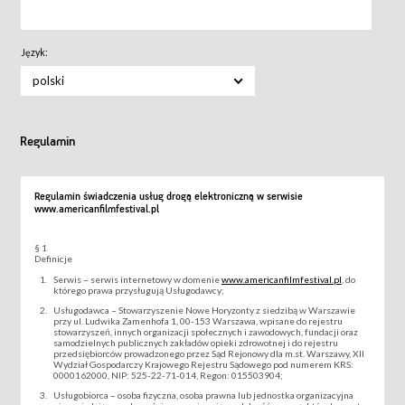
Język:
polski
Regulamin
Regulamin świadczenia usług drogą elektroniczną w serwisie
www.americanfilmfestival.pl
§ 1
Definicje
Serwis – serwis internetowy w domenie
www.americanfilmfestival.pl
, do
którego prawa przysługują Usługodawcy;
Usługodawca – Stowarzyszenie Nowe Horyzonty z siedzibą w Warszawie
przy ul. Ludwika Zamenhofa 1, 00-153 Warszawa, wpisane do rejestru
stowarzyszeń, innych organizacji społecznych i zawodowych, fundacji oraz
samodzielnych publicznych zakładów opieki zdrowotnej i do rejestru
przedsiębiorców prowadzonego przez Sąd Rejonowy dla m.st. Warszawy, XII
Wydział Gospodarczy Krajowego Rejestru Sądowego pod numerem KRS:
0000162000, NIP: 525-22-71-014, Regon: 015503904;
Usługobiorca – osoba fizyczna, osoba prawna lub jednostka organizacyjna