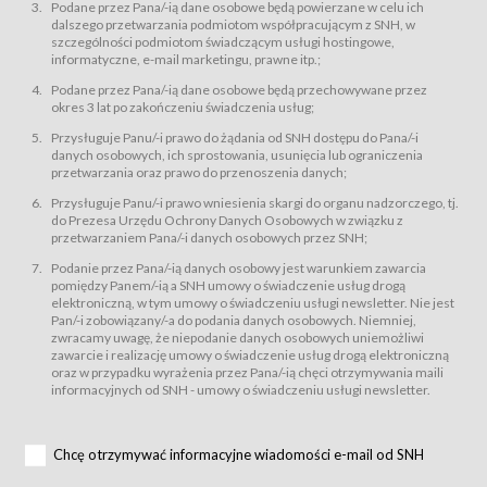
świadczy Usługi drogą elektroniczną w rozumieniu ustawy z dnia 18 lipca
Podane przez Pana/-ią dane osobowe będą powierzane w celu ich
2002 r. o świadczeniu usług drogą elektroniczną (Dz.U. z 2002 r., Nr 144, poz.
dalszego przetwarzania podmiotom współpracującym z SNH, w
1204, z późń. zm.). Usługi świadczone są nieodpłatnie.
szczególności podmiotom świadczącym usługi hostingowe,
usługę przeglądania i odczytywania przez Usługobiorców materiałów
informatyczne, e-mail marketingu, prawne itp.;
zamieszczanych w Serwisie,
Podane przez Pana/-ią dane osobowe będą przechowywane przez
usługę utrzymywania konta użytkownika w Serwisie,
okres 3 lat po zakończeniu świadczenia usług;
usługę newsletter,
Przysługuje Panu/-i prawo do żądania od SNH dostępu do Pana/-i
usługę zawierania na odległość umów nabycia Karnetów i Biletów,
danych osobowych, ich sprostowania, usunięcia lub ograniczenia
usługę zawierania na odległość umów sprzedaży w Sklepie.
przetwarzania oraz prawo do przenoszenia danych;
Usługodawca świadczy Usługi drogą elektroniczną w rozumieniu ustawy z
Przysługuje Panu/-i prawo wniesienia skargi do organu nadzorczego, tj.
dnia 18 lipca 2002 r. o świadczeniu usług drogą elektroniczną (Dz.U. z 2002
r., Nr 144, poz. 1204, z późń. zm.). Usługi świadczone są nieodpłatnie.
do Prezesa Urzędu Ochrony Danych Osobowych w związku z
przetwarzaniem Pana/-i danych osobowych przez SNH;
Na zasadach określonych w Regulaminie dostęp do Serwisu jest otwarty dla
każdego kto posiada możliwość połączenia z publiczną siecią Internet.
Podanie przez Pana/-ią danych osobowy jest warunkiem zawarcia
Usługobiorca przed rozpoczęciem korzystania z Serwisu jest zobowiązany
pomiędzy Panem/-ią a SNH umowy o świadczenie usług drogą
zapoznać się z Regulaminem. Założenie konta w Serwisie oraz zamówienie
elektroniczną, w tym umowy o świadczeniu usługi newsletter. Nie jest
usługi newsletter za pośrednictwem przeznaczonego do tego formularza
zamieszczonego na stronach Serwisu dostępnych dla wszystkich
Pan/-i zobowiązany/-a do podania danych osobowych. Niemniej,
Usługobiorców wymaga akceptacji postanowień Regulaminu.
zwracamy uwagę, że niepodanie danych osobowych uniemożliwi
Usługobiorca zobowiązany jest do przestrzegania postanowień Regulaminu
zawarcie i realizację umowy o świadczenie usług drogą elektroniczną
od chwili rozpoczęcia korzystania z Serwisu.
oraz w przypadku wyrażenia przez Pana/-ią chęci otrzymywania maili
informacyjnych od SNH - umowy o świadczeniu usługi newsletter.
Regulamin jest udostępniony Usługobiorcom nieodpłatnie za
pośrednictwem Serwisu w formie, która umożliwia jego pobranie,
utrwalenie i wydrukowanie.
§ 3
Chcę otrzymywać informacyjne wiadomości e-mail od SNH
Warunki techniczne korzystania z Usług
W celu prawidłowego i pełnego korzystania z Usług, Usługobiorcy powinni