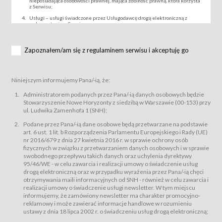
nieposiadająca osobowości prawnej, mająca zdolność prawną, która korzysta
z Serwisu;
Usługi – usługi świadczone przez Usługodawcę drogą elektroniczną z
wykorzystaniem Serwisu;
Wydarzenie – organizowany przez Usługodawcę festiwal filmowy, koncert
lub inna impreza, w której można uczestniczyć nabywając Karnet lub/i Bilet
za pośrednictwem Serwisu;
Zapoznałem/am się z regulaminem serwisu i akceptuję go
Karnety – wybrane dokumenty potwierdzające zawarcie umowy z
Usługodawcą i uprawniające do wzięcia udziału w Wydarzeniu,
przewidziane przez Usługodawcę dla danego Wydarzenia, tj. uprawniające
do uczestnictwa w seansach na festiwalach filmowych lub/i sprzedawane
Niniejszym informujemy Pana/-ią, że:
podmiotom z branży mediów i filmowej (Akredytacje);
Bilety – wybrane dokumenty potwierdzające zawarcie umowy z
Administratorem podanych przez Pana/-ią danych osobowych będzie
Usługodawcą i uprawniające do wzięcia udziału w Wydarzeniu,
Stowarzyszenie Nowe Horyzonty z siedzibą w Warszawie (00-153) przy
przewidziane przez Usługodawcę dla danego Wydarzenia, tj. uprawniające
ul. Ludwika Zamenhofa 1 (SNH);
do uczestnictwa w wielu albo w pojedynczych seansach filmowych,
wydarzeniach specjalnych i koncertach;
Podane przez Pana/-ią dane osobowe będą przetwarzane na podstawie
Sklep – sklep internetowy prowadzony przez Usługodawcę w Serwisie;
art. 6 ust. 1 lit. b Rozporządzenia Parlamentu Europejskiego i Rady (UE)
Regulamin – niniejszy regulamin.
nr 2016/679 z dnia 27 kwietnia 2016 r. w sprawie ochrony osób
fizycznych w związku z przetwarzaniem danych osobowych i w sprawie
§ 2
swobodnego przepływu takich danych oraz uchylenia dyrektywy
Postanowienia ogólne
95/46/WE - w celu zawarcia i realizacji umowy o świadczenie usług
Regulamin określa zasady:
drogą elektroniczną oraz w przypadku wyrażenia przez Pana/-ią chęci
świadczenia Usługobiorcom Usług przez Usługodawcę, z
otrzymywania maili informacyjnych od SNH - również w celu zawarcia i
zastrzeżeniem usług, o których mowa w ust. 2 pkt. 4 i 5 poniżej, których
realizacji umowy o świadczenie usługi newsletter. W tym miejscu
zasady świadczenia precyzują odrębne regulaminy,
informujemy, że zamówiony newsletter ma charakter promocyjno-
przetwarzania przez Usługodawcę danych osobowych Usługobiorców
reklamowy i może zawierać informacje handlowe w rozumieniu
będących osobami fizycznymi.
ustawy z dnia 18 lipca 2002 r. o świadczeniu usług drogą elektroniczną;
Usługodawca świadczy w szczególności następujące Usługi:Usługodawca