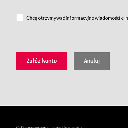
Na zasadach określonych w Regulaminie dostęp do Serwis
Internet.
Chcę otrzymywać informacyjne wiadomości e-
Usługobiorca przed rozpoczęciem korzystania z Serwisu 
zamówienie usługi newsletter za pośrednictwem przezn
dla wszystkich Usługobiorców wymaga akceptacji post
Usługobiorca zobowiązany jest do przestrzegania postan
Regulamin jest udostępniony Usługobiorcom nieodpłatni
utrwalenie i wydrukowanie.
§ 3
Warunki techniczne korzystania z Usług
W celu prawidłowego i pełnego korzystania z Usług, U
urządzeniem mającym dostęp do sieci Internet;
przeglądarką Firefox 8.0 lub wyższą, Chrome 11 lub 
parametrach.
Korzystanie ze wszystkich aplikacji Serwisu może być uz
§ 4
Zawarcie umowy o świadczenie Usług
© Stowarzyszenie Nowe Horyzonty