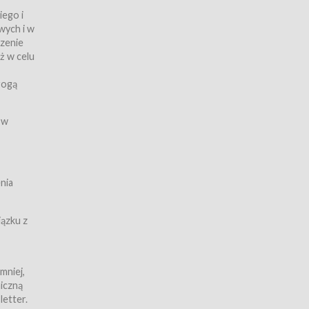
iego i
wych i w
czenie
ż w celu
rogą
ych
 w
wy z
nia
ązku z
mniej,
iczną
iczną
letter.