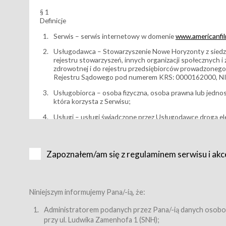
§ 1
Definicje
Serwis – serwis internetowy w domenie
www.americanfilm
Usługodawca – Stowarzyszenie Nowe Horyzonty z siedzi
rejestru stowarzyszeń, innych organizacji społecznych 
zdrowotnej i do rejestru przedsiębiorców prowadzonego
Rejestru Sądowego pod numerem KRS: 0000162000, NI
Usługobiorca – osoba fizyczna, osoba prawna lub jedno
która korzysta z Serwisu;
Usługi – usługi świadczone przez Usługodawcę drogą el
Wydarzenie – organizowany przez Usługodawcę festiwal 
Karnet lub/i Bilet za pośrednictwem Serwisu;
Zapoznałem/am się z regulaminem serwisu i akc
Karnety – wybrane dokumenty potwierdzające zawarcie 
przewidziane przez Usługodawcę dla danego Wydarzenia, 
sprzedawane podmiotom z branży mediów i filmowej (Akr
Bilety – wybrane dokumenty potwierdzające zawarcie um
Niniejszym informujemy Pana/-ią, że:
przewidziane przez Usługodawcę dla danego Wydarzenia,
filmowych, wydarzeniach specjalnych i koncertach;
Administratorem podanych przez Pana/-ią danych osobo
przy ul. Ludwika Zamenhofa 1 (SNH);
Sklep – sklep internetowy prowadzony przez Usługodawc