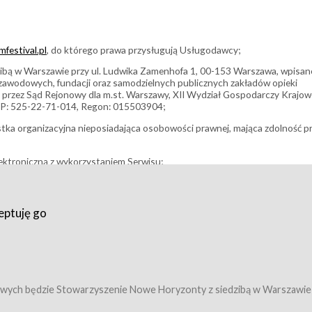
festival.pl
, do którego prawa przysługują Usługodawcy;
bą w Warszawie przy ul. Ludwika Zamenhofa 1, 00-153 Warszawa, wpisan
i zawodowych, fundacji oraz samodzielnych publicznych zakładów opieki
 przez Sąd Rejonowy dla m.st. Warszawy, XII Wydział Gospodarczy Krajo
P: 525-22-71-014, Regon: 015503904;
stka organizacyjna nieposiadająca osobowości prawnej, mająca zdolność p
ektroniczną z wykorzystaniem Serwisu;
filmowy, koncert lub inna impreza, w której można uczestniczyć nabywają
eptuję go
umowy z Usługodawcą i uprawniające do wzięcia udziału w Wydarzeniu,
tj. uprawniające do uczestnictwa w seansach na festiwalach filmowych lu
edytacje);
owy z Usługodawcą i uprawniające do wzięcia udziału w Wydarzeniu,
 tj. uprawniające do uczestnictwa w wielu albo w pojedynczych seansach
wych będzie Stowarzyszenie Nowe Horyzonty z siedzibą w Warszawie
ę w Serwisie;