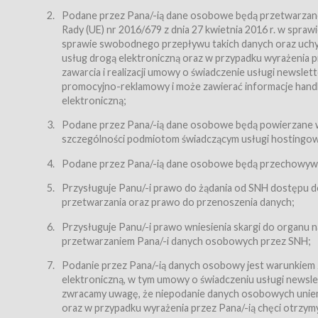
Regulamin – niniejszy regulamin.
Podane przez Pana/-ią dane osobowe będą przetwarzane n
Rady (UE) nr 2016/679 z dnia 27 kwietnia 2016 r. w spr
§ 2
sprawie swobodnego przepływu takich danych oraz uchyle
Postanowienia ogólne
usług drogą elektroniczną oraz w przypadku wyrażenia pr
Regulamin określa zasady:
zawarcia i realizacji umowy o świadczenie usługi newsle
promocyjno-reklamowy i może zawierać informacje handlo
świadczenia Usługobiorcom Usług przez Usługodawcę,
elektroniczną;
zasady świadczenia precyzują odrębne regulaminy,
Podane przez Pana/-ią dane osobowe będą powierzane w
przetwarzania przez Usługodawcę danych osobowy
szczególności podmiotom świadczącym usługi hostingowe,
Usługodawca świadczy w szczególności następujące Usł
dnia 18 lipca 2002 r. o świadczeniu usług drogą elektroni
Podane przez Pana/-ią dane osobowe będą przechowywan
nieodpłatnie.
Przysługuje Panu/-i prawo do żądania od SNH dostępu do
usługę przeglądania i odczytywania przez Usługobi
przetwarzania oraz prawo do przenoszenia danych;
usługę utrzymywania konta użytkownika w Serwisie
Przysługuje Panu/-i prawo wniesienia skargi do organu
usługę newsletter,
przetwarzaniem Pana/-i danych osobowych przez SNH;
usługę zawierania na odległość umów nabycia Karne
Podanie przez Pana/-ią danych osobowy jest warunkiem
elektroniczną, w tym umowy o świadczeniu usługi newslet
usługę zawierania na odległość umów sprzedaży w S
zwracamy uwagę, że niepodanie danych osobowych uniemoż
Usługodawca świadczy Usługi drogą elektroniczną w rozu
oraz w przypadku wyrażenia przez Pana/-ią chęci otrzym
(Dz.U. z 2002 r., Nr 144, poz. 1204, z późń. zm.). Usługi 