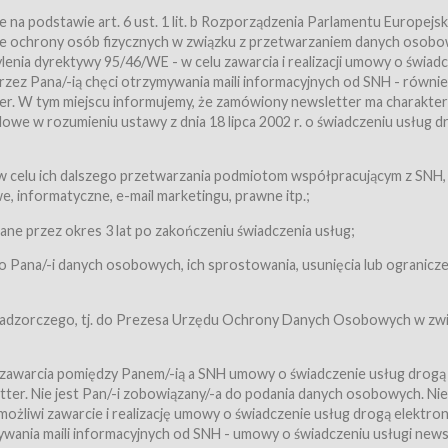
a podstawie art. 6 ust. 1 lit. b Rozporządzenia Parlamentu Europejsk
awie ochrony osób fizycznych w związku z przetwarzaniem danych osobo
nia dyrektywy 95/46/WE - w celu zawarcia i realizacji umowy o świad
zez Pana/-ią chęci otrzymywania maili informacyjnych od SNH - równie
tter. W tym miejscu informujemy, że zamówiony newsletter ma charakter
we w rozumieniu ustawy z dnia 18 lipca 2002 r. o świadczeniu usług d
 z zastrzeżeniem usług, o których mowa w ust. 2 pkt. 4 i 5 poniżej, któr
 celu ich dalszego przetwarzania podmiotom współpracującym z SNH,
ch Usługobiorców będących osobami fizycznymi.
 informatyczne, e-mail marketingu, prawne itp.;
ugi:Usługodawca świadczy Usługi drogą elektroniczną w rozumieniu usta
czną (Dz.U. z 2002 r., Nr 144, poz. 1204, z późń. zm.). Usługi świadczone są
e przez okres 3 lat po zakończeniu świadczenia usług;
 Pana/-i danych osobowych, ich sprostowania, usunięcia lub ogranicze
orców materiałów zamieszczanych w Serwisie,
,
 nadzorczego, tj. do Prezesa Urzędu Ochrony Danych Osobowych w zwi
tów i Biletów,
 zawarcia pomiędzy Panem/-ią a SNH umowy o świadczenie usług drogą
ter. Nie jest Pan/-i zobowiązany/-a do podania danych osobowych. Nie
klepie.
liwi zawarcie i realizację umowy o świadczenie usług drogą elektron
mieniu ustawy z dnia 18 lipca 2002 r. o świadczeniu usług drogą elektron
ywania maili informacyjnych od SNH - umowy o świadczeniu usługi news
świadczone są nieodpłatnie.