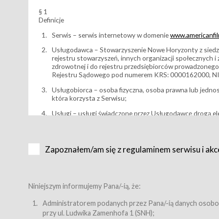
§ 1
Definicje
Serwis – serwis internetowy w domenie
www.americanfilm
Usługodawca – Stowarzyszenie Nowe Horyzonty z siedzi
rejestru stowarzyszeń, innych organizacji społecznych 
zdrowotnej i do rejestru przedsiębiorców prowadzonego
Rejestru Sądowego pod numerem KRS: 0000162000, NI
Usługobiorca – osoba fizyczna, osoba prawna lub jedno
która korzysta z Serwisu;
Usługi – usługi świadczone przez Usługodawcę drogą el
Wydarzenie – organizowany przez Usługodawcę festiwal 
Karnet lub/i Bilet za pośrednictwem Serwisu;
Zapoznałem/am się z regulaminem serwisu i akc
Karnety – wybrane dokumenty potwierdzające zawarcie 
przewidziane przez Usługodawcę dla danego Wydarzenia, 
sprzedawane podmiotom z branży mediów i filmowej (Akr
Bilety – wybrane dokumenty potwierdzające zawarcie um
Niniejszym informujemy Pana/-ią, że:
przewidziane przez Usługodawcę dla danego Wydarzenia,
filmowych, wydarzeniach specjalnych i koncertach;
Administratorem podanych przez Pana/-ią danych osobo
przy ul. Ludwika Zamenhofa 1 (SNH);
Sklep – sklep internetowy prowadzony przez Usługodawc