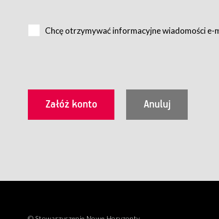
Na zasadach określonych w Regulaminie dostęp do Serwis
Internet.
Chcę otrzymywać informacyjne wiadomości e-
Usługobiorca przed rozpoczęciem korzystania z Serwisu 
zamówienie usługi newsletter za pośrednictwem przezn
dla wszystkich Usługobiorców wymaga akceptacji post
Usługobiorca zobowiązany jest do przestrzegania postan
Regulamin jest udostępniony Usługobiorcom nieodpłatni
utrwalenie i wydrukowanie.
§ 3
Warunki techniczne korzystania z Usług
W celu prawidłowego i pełnego korzystania z Usług, U
urządzeniem mającym dostęp do sieci Internet;
przeglądarką Firefox 8.0 lub wyższą, Chrome 11 lub 
parametrach.
Korzystanie ze wszystkich aplikacji Serwisu może być uz
§ 4
Zawarcie umowy o świadczenie Usług
© Stowarzyszenie Nowe Horyzonty