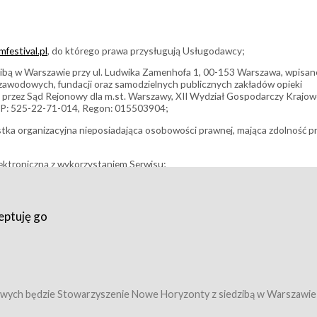
festival.pl
, do którego prawa przysługują Usługodawcy;
bą w Warszawie przy ul. Ludwika Zamenhofa 1, 00-153 Warszawa, wpisan
i zawodowych, fundacji oraz samodzielnych publicznych zakładów opieki
 przez Sąd Rejonowy dla m.st. Warszawy, XII Wydział Gospodarczy Krajo
P: 525-22-71-014, Regon: 015503904;
stka organizacyjna nieposiadająca osobowości prawnej, mająca zdolność p
ektroniczną z wykorzystaniem Serwisu;
filmowy, koncert lub inna impreza, w której można uczestniczyć nabywają
eptuję go
umowy z Usługodawcą i uprawniające do wzięcia udziału w Wydarzeniu,
tj. uprawniające do uczestnictwa w seansach na festiwalach filmowych lu
edytacje);
owy z Usługodawcą i uprawniające do wzięcia udziału w Wydarzeniu,
 tj. uprawniające do uczestnictwa w wielu albo w pojedynczych seansach
wych będzie Stowarzyszenie Nowe Horyzonty z siedzibą w Warszawie
ę w Serwisie;