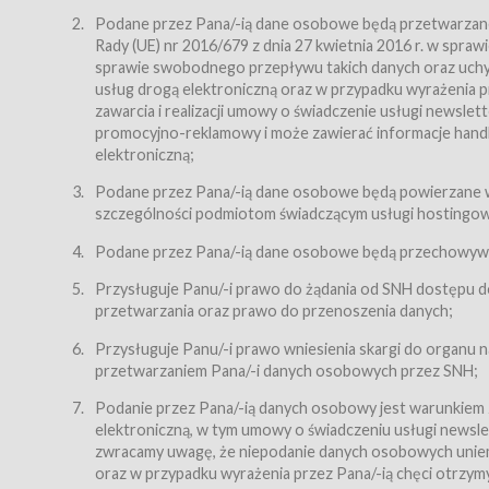
Regulamin – niniejszy regulamin.
Podane przez Pana/-ią dane osobowe będą przetwarzane n
Rady (UE) nr 2016/679 z dnia 27 kwietnia 2016 r. w spr
§ 2
sprawie swobodnego przepływu takich danych oraz uchyle
Postanowienia ogólne
usług drogą elektroniczną oraz w przypadku wyrażenia pr
Regulamin określa zasady:
zawarcia i realizacji umowy o świadczenie usługi newsle
promocyjno-reklamowy i może zawierać informacje handlo
świadczenia Usługobiorcom Usług przez Usługodawcę,
elektroniczną;
zasady świadczenia precyzują odrębne regulaminy,
Podane przez Pana/-ią dane osobowe będą powierzane w
przetwarzania przez Usługodawcę danych osobowy
szczególności podmiotom świadczącym usługi hostingowe,
Usługodawca świadczy w szczególności następujące Usł
dnia 18 lipca 2002 r. o świadczeniu usług drogą elektroni
Podane przez Pana/-ią dane osobowe będą przechowywan
nieodpłatnie.
Przysługuje Panu/-i prawo do żądania od SNH dostępu do
usługę przeglądania i odczytywania przez Usługobi
przetwarzania oraz prawo do przenoszenia danych;
usługę utrzymywania konta użytkownika w Serwisie
Przysługuje Panu/-i prawo wniesienia skargi do organu
usługę newsletter,
przetwarzaniem Pana/-i danych osobowych przez SNH;
usługę zawierania na odległość umów nabycia Karne
Podanie przez Pana/-ią danych osobowy jest warunkiem
elektroniczną, w tym umowy o świadczeniu usługi newslet
usługę zawierania na odległość umów sprzedaży w S
zwracamy uwagę, że niepodanie danych osobowych uniemoż
Usługodawca świadczy Usługi drogą elektroniczną w rozu
oraz w przypadku wyrażenia przez Pana/-ią chęci otrzym
(Dz.U. z 2002 r., Nr 144, poz. 1204, z późń. zm.). Usługi 