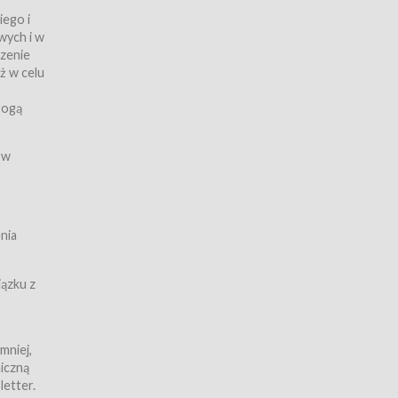
iego i
wych i w
czenie
ż w celu
rogą
ych
 w
wy z
nia
ązku z
mniej,
iczną
iczną
letter.