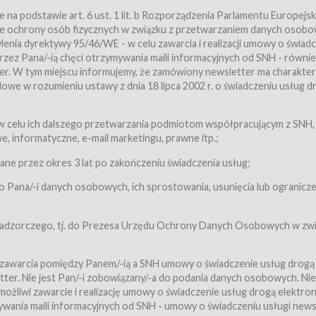
a podstawie art. 6 ust. 1 lit. b Rozporządzenia Parlamentu Europejsk
awie ochrony osób fizycznych w związku z przetwarzaniem danych osobo
nia dyrektywy 95/46/WE - w celu zawarcia i realizacji umowy o świad
zez Pana/-ią chęci otrzymywania maili informacyjnych od SNH - równie
tter. W tym miejscu informujemy, że zamówiony newsletter ma charakter
we w rozumieniu ustawy z dnia 18 lipca 2002 r. o świadczeniu usług d
 z zastrzeżeniem usług, o których mowa w ust. 2 pkt. 4 i 5 poniżej, któr
 celu ich dalszego przetwarzania podmiotom współpracującym z SNH,
ch Usługobiorców będących osobami fizycznymi.
 informatyczne, e-mail marketingu, prawne itp.;
ugi:Usługodawca świadczy Usługi drogą elektroniczną w rozumieniu usta
czną (Dz.U. z 2002 r., Nr 144, poz. 1204, z późń. zm.). Usługi świadczone są
e przez okres 3 lat po zakończeniu świadczenia usług;
 Pana/-i danych osobowych, ich sprostowania, usunięcia lub ogranicze
orców materiałów zamieszczanych w Serwisie,
,
 nadzorczego, tj. do Prezesa Urzędu Ochrony Danych Osobowych w zwi
tów i Biletów,
 zawarcia pomiędzy Panem/-ią a SNH umowy o świadczenie usług drogą
ter. Nie jest Pan/-i zobowiązany/-a do podania danych osobowych. Nie
klepie.
liwi zawarcie i realizację umowy o świadczenie usług drogą elektron
mieniu ustawy z dnia 18 lipca 2002 r. o świadczeniu usług drogą elektron
ywania maili informacyjnych od SNH - umowy o świadczeniu usługi news
świadczone są nieodpłatnie.