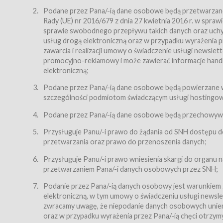
Regulamin – niniejszy regulamin.
Podane przez Pana/-ią dane osobowe będą przetwarzane n
Rady (UE) nr 2016/679 z dnia 27 kwietnia 2016 r. w spr
§ 2
sprawie swobodnego przepływu takich danych oraz uchyle
Postanowienia ogólne
usług drogą elektroniczną oraz w przypadku wyrażenia pr
Regulamin określa zasady:
zawarcia i realizacji umowy o świadczenie usługi newsle
promocyjno-reklamowy i może zawierać informacje handlo
świadczenia Usługobiorcom Usług przez Usługodawcę,
elektroniczną;
zasady świadczenia precyzują odrębne regulaminy,
Podane przez Pana/-ią dane osobowe będą powierzane w
przetwarzania przez Usługodawcę danych osobowy
szczególności podmiotom świadczącym usługi hostingowe,
Usługodawca świadczy w szczególności następujące Usł
dnia 18 lipca 2002 r. o świadczeniu usług drogą elektroni
Podane przez Pana/-ią dane osobowe będą przechowywan
nieodpłatnie.
Przysługuje Panu/-i prawo do żądania od SNH dostępu do
usługę przeglądania i odczytywania przez Usługobi
przetwarzania oraz prawo do przenoszenia danych;
usługę utrzymywania konta użytkownika w Serwisie
Przysługuje Panu/-i prawo wniesienia skargi do organu
usługę newsletter,
przetwarzaniem Pana/-i danych osobowych przez SNH;
usługę zawierania na odległość umów nabycia Karne
Podanie przez Pana/-ią danych osobowy jest warunkiem
elektroniczną, w tym umowy o świadczeniu usługi newslet
usługę zawierania na odległość umów sprzedaży w S
zwracamy uwagę, że niepodanie danych osobowych uniemoż
Usługodawca świadczy Usługi drogą elektroniczną w rozu
oraz w przypadku wyrażenia przez Pana/-ią chęci otrzym
(Dz.U. z 2002 r., Nr 144, poz. 1204, z późń. zm.). Usługi 