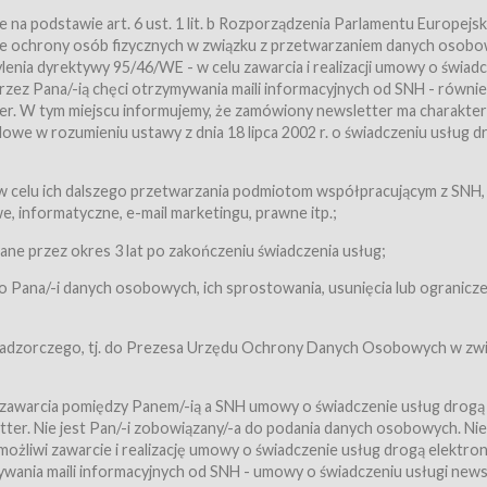
a podstawie art. 6 ust. 1 lit. b Rozporządzenia Parlamentu Europejsk
awie ochrony osób fizycznych w związku z przetwarzaniem danych osobo
nia dyrektywy 95/46/WE - w celu zawarcia i realizacji umowy o świad
zez Pana/-ią chęci otrzymywania maili informacyjnych od SNH - równie
tter. W tym miejscu informujemy, że zamówiony newsletter ma charakter
we w rozumieniu ustawy z dnia 18 lipca 2002 r. o świadczeniu usług d
 z zastrzeżeniem usług, o których mowa w ust. 2 pkt. 4 i 5 poniżej, któr
 celu ich dalszego przetwarzania podmiotom współpracującym z SNH,
ch Usługobiorców będących osobami fizycznymi.
 informatyczne, e-mail marketingu, prawne itp.;
ugi:Usługodawca świadczy Usługi drogą elektroniczną w rozumieniu usta
czną (Dz.U. z 2002 r., Nr 144, poz. 1204, z późń. zm.). Usługi świadczone są
e przez okres 3 lat po zakończeniu świadczenia usług;
 Pana/-i danych osobowych, ich sprostowania, usunięcia lub ogranicze
orców materiałów zamieszczanych w Serwisie,
,
 nadzorczego, tj. do Prezesa Urzędu Ochrony Danych Osobowych w zwi
tów i Biletów,
 zawarcia pomiędzy Panem/-ią a SNH umowy o świadczenie usług drogą
ter. Nie jest Pan/-i zobowiązany/-a do podania danych osobowych. Nie
klepie.
liwi zawarcie i realizację umowy o świadczenie usług drogą elektron
mieniu ustawy z dnia 18 lipca 2002 r. o świadczeniu usług drogą elektron
ywania maili informacyjnych od SNH - umowy o świadczeniu usługi news
świadczone są nieodpłatnie.