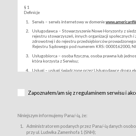
§ 1
Definicje
Serwis – serwis internetowy w domenie
www.americanfilm
Usługodawca – Stowarzyszenie Nowe Horyzonty z siedzi
rejestru stowarzyszeń, innych organizacji społecznych 
zdrowotnej i do rejestru przedsiębiorców prowadzonego
Rejestru Sądowego pod numerem KRS: 0000162000, NI
Usługobiorca – osoba fizyczna, osoba prawna lub jedno
która korzysta z Serwisu;
Usługi – usługi świadczone przez Usługodawcę drogą el
Wydarzenie – organizowany przez Usługodawcę festiwal 
Karnet lub/i Bilet za pośrednictwem Serwisu;
Zapoznałem/am się z regulaminem serwisu i akc
Karnety – wybrane dokumenty potwierdzające zawarcie 
przewidziane przez Usługodawcę dla danego Wydarzenia, 
sprzedawane podmiotom z branży mediów i filmowej (Akr
Bilety – wybrane dokumenty potwierdzające zawarcie um
Niniejszym informujemy Pana/-ią, że:
przewidziane przez Usługodawcę dla danego Wydarzenia,
filmowych, wydarzeniach specjalnych i koncertach;
Administratorem podanych przez Pana/-ią danych osobo
przy ul. Ludwika Zamenhofa 1 (SNH);
Sklep – sklep internetowy prowadzony przez Usługodawc