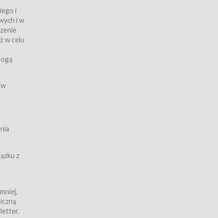
iego i
wych i w
czenie
ż w celu
rogą
ych
 w
wy z
nia
ązku z
mniej,
iczną
iczną
letter.