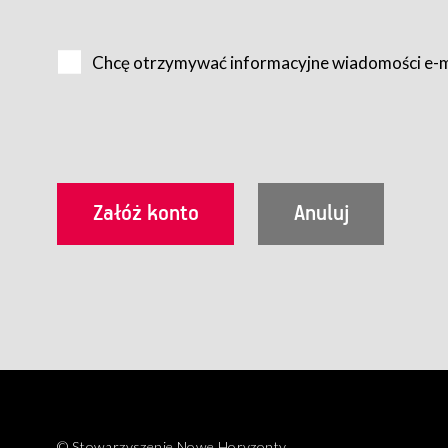
Na zasadach określonych w Regulaminie dostęp do Serwis
Internet.
Chcę otrzymywać informacyjne wiadomości e-
Usługobiorca przed rozpoczęciem korzystania z Serwisu 
zamówienie usługi newsletter za pośrednictwem przezn
dla wszystkich Usługobiorców wymaga akceptacji post
Usługobiorca zobowiązany jest do przestrzegania postan
Regulamin jest udostępniony Usługobiorcom nieodpłatni
utrwalenie i wydrukowanie.
§ 3
Warunki techniczne korzystania z Usług
W celu prawidłowego i pełnego korzystania z Usług, U
urządzeniem mającym dostęp do sieci Internet;
przeglądarką Firefox 8.0 lub wyższą, Chrome 11 lub 
parametrach.
Korzystanie ze wszystkich aplikacji Serwisu może być uz
§ 4
Zawarcie umowy o świadczenie Usług
© Stowarzyszenie Nowe Horyzonty