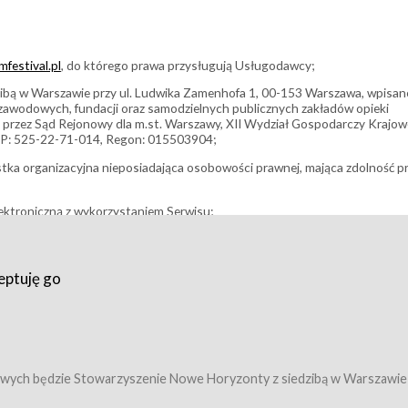
festival.pl
, do którego prawa przysługują Usługodawcy;
bą w Warszawie przy ul. Ludwika Zamenhofa 1, 00-153 Warszawa, wpisan
i zawodowych, fundacji oraz samodzielnych publicznych zakładów opieki
 przez Sąd Rejonowy dla m.st. Warszawy, XII Wydział Gospodarczy Krajo
P: 525-22-71-014, Regon: 015503904;
stka organizacyjna nieposiadająca osobowości prawnej, mająca zdolność p
ektroniczną z wykorzystaniem Serwisu;
filmowy, koncert lub inna impreza, w której można uczestniczyć nabywają
eptuję go
umowy z Usługodawcą i uprawniające do wzięcia udziału w Wydarzeniu,
tj. uprawniające do uczestnictwa w seansach na festiwalach filmowych lu
edytacje);
owy z Usługodawcą i uprawniające do wzięcia udziału w Wydarzeniu,
 tj. uprawniające do uczestnictwa w wielu albo w pojedynczych seansach
wych będzie Stowarzyszenie Nowe Horyzonty z siedzibą w Warszawie
ę w Serwisie;