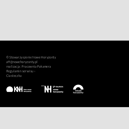
© Stowarzyszenie Nowe Horyzonty
aff@nowehoryzonty.pl
realizacja:
Pracownia Pakamera
Regulamin serwisu ›
Ciasteczka