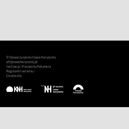
© Stowarzyszenie Nowe Horyzonty
aff@nowehoryzonty.pl
realizacja:
Pracownia Pakamera
Regulamin serwisu ›
Ciasteczka