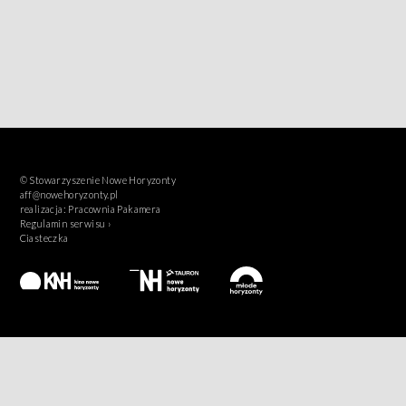
© Stowarzyszenie Nowe Horyzonty
aff@nowehoryzonty.pl
realizacja:
Pracownia Pakamera
Regulamin serwisu ›
Ciasteczka