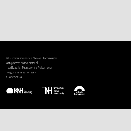
© Stowarzyszenie Nowe Horyzonty
aff@nowehoryzonty.pl
realizacja:
Pracownia Pakamera
Regulamin serwisu ›
Ciasteczka