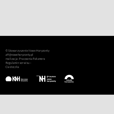
© Stowarzyszenie Nowe Horyzonty
aff@nowehoryzonty.pl
realizacja:
Pracownia Pakamera
Regulamin serwisu ›
Ciasteczka