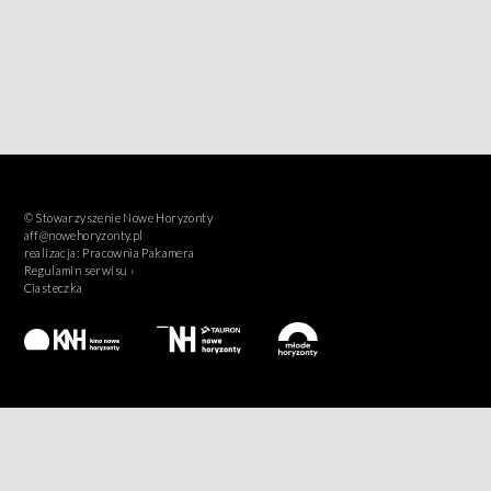
© Stowarzyszenie Nowe Horyzonty
aff@nowehoryzonty.pl
realizacja:
Pracownia Pakamera
Regulamin serwisu ›
Ciasteczka