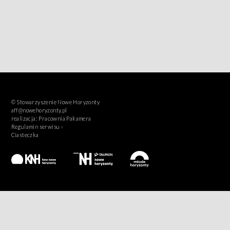
© Stowarzyszenie Nowe Horyzonty
aff@nowehoryzonty.pl
realizacja:
Pracownia Pakamera
Regulamin serwisu ›
Ciasteczka