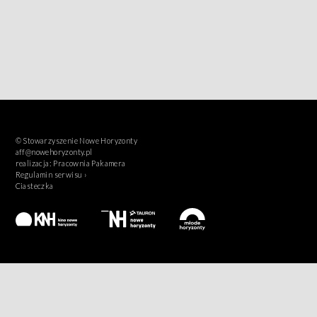
© Stowarzyszenie Nowe Horyzonty
aff@nowehoryzonty.pl
realizacja:
Pracownia Pakamera
Regulamin serwisu ›
Ciasteczka