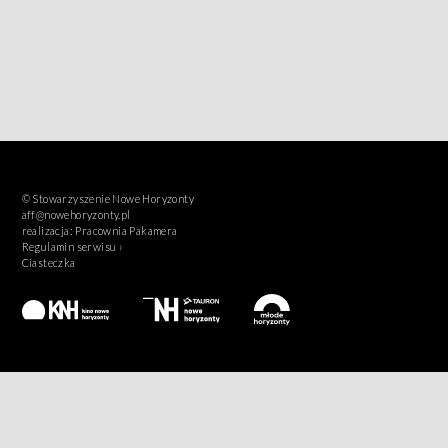
© Stowarzyszenie Nowe Horyzonty
aff@nowehoryzonty.pl
realizacja:
Pracownia Pakamera
Regulamin serwisu ›
Ciasteczka