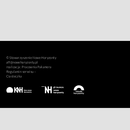
© Stowarzyszenie Nowe Horyzonty
aff@nowehoryzonty.pl
realizacja:
Pracownia Pakamera
Regulamin serwisu ›
Ciasteczka