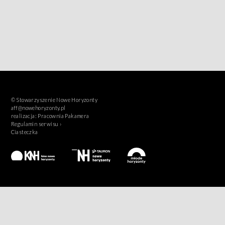
© Stowarzyszenie Nowe Horyzonty
aff@nowehoryzonty.pl
realizacja:
Pracownia Pakamera
Regulamin serwisu ›
Ciasteczka