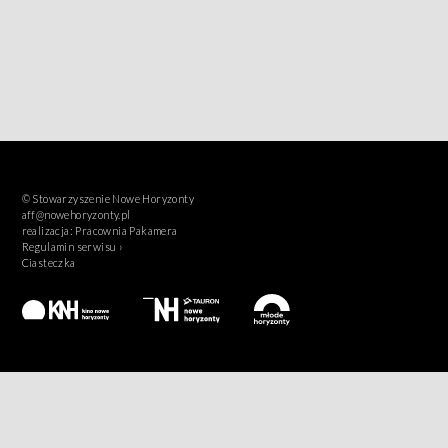
© Stowarzyszenie Nowe Horyzonty
aff@nowehoryzonty.pl
realizacja:
Pracownia Pakamera
Regulamin serwisu ›
Ciasteczka