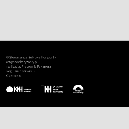
© Stowarzyszenie Nowe Horyzonty
aff@nowehoryzonty.pl
realizacja:
Pracownia Pakamera
Regulamin serwisu ›
Ciasteczka